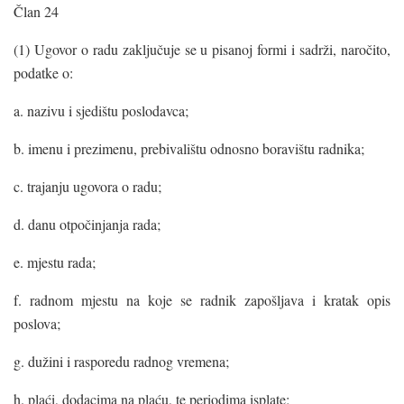
Član 24
(1) Ugovor o radu zaključuje se u pisanoj formi i sadrži, naročito,
podatke o:
a. nazivu i sjedištu poslodavca;
b. imenu i prezimenu, prebivalištu odnosno boravištu radnika;
c. trajanju ugovora o radu;
d. danu otpočinjanja rada;
e. mjestu rada;
f. radnom mjestu na koje se radnik zapošljava i kratak opis
poslova;
g. dužini i rasporedu radnog vremena;
h. plaći, dodacima na plaću, te periodima isplate;