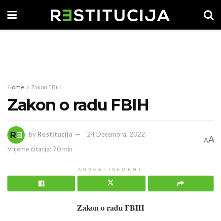
Home
Zakon FBiH
Zakon o radu FBIH
by
Restitucija
24 Decembra, 2022
A
A
Vrijeme čitanja: 70 min
ADVERTISEMENT
Zakon o radu FBIH