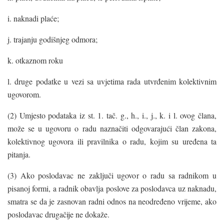
i. naknadi plaće;
j. trajanju godišnjeg odmora;
k. otkaznom roku
l. druge podatke u vezi sa uvjetima rada utvrđenim kolektivnim
ugovorom.
(2) Umjesto podataka iz st. 1. tač. g., h., i., j., k. i l. ovog člana,
može se u ugovoru o radu naznačiti odgovarajući član zakona,
kolektivnog ugovora ili pravilnika o radu, kojim su uređena ta
pitanja.
(3) Ako poslodavac ne zaključi ugovor o radu sa radnikom u
pisanoj formi, a radnik obavlja poslove za poslodavca uz naknadu,
smatra se da je zasnovan radni odnos na neodređeno vrijeme, ako
poslodavac drugačije ne dokaže.