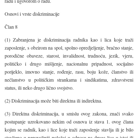
radu i ugovorom o radu.
Osnovi i vrste diskriminacije
Član 8
(1) Zabranjena je diskriminacija radnika kao i lica koje traži
zaposlenje, s obzirom na spol, spolno opredjeljenje, bračno stanje,
porodične obaveze, starost, invalidnost, trudnoću, jezik, vjeru,
političko i drugo mišljenje, nacionalnu pripadnost, socijalno
porijeklo, imovno stanje, rođenje, rasu, boju kože, članstvo ili
nečlanstvo u političkim strankama i sindikatima, zdravstveni
status, ili neko drugo lično svojstvo.
(2) Diskriminacija može biti direktna ili indirektna.
(3) Direktna diskriminacija, u smislu ovog zakona, znači svako
postupanje uzrokovano nekim od osnova iz stava 1. ovog člana
kojim se radnik, kao i lice koje traži zaposlenje stavlja ili je bilo
stavljeno u nepovoljniji položaj u odnosu na druga lica u istoj ili