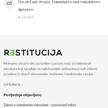
Doc.dr.Esad Hrvačić, Starateljstvo nad malodobnim
djetetom
0 SHARES
Mi imamo stručni tim sastavljen u prvom redu od eminetnih
advokata koji sarađuju sa najiskusnijim vještacima iz svih oblasti
posebno iz obasti ekonomske, mašinske i medicinske struke.
OPŠIRNIJE »
Posljednje objavljeno
Zakon o stambenim odnosima – precisceni tekst