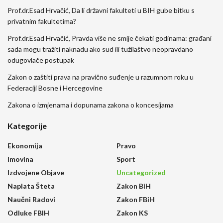
Prof.dr.Esad Hrvačić, Da li državni fakulteti u BIH gube bitku s
privatnim fakultetima?
Prof.dr.Esad Hrvačić, Pravda više ne smije čekati godinama: građani
sada mogu tražiti naknadu ako sud ili tužilaštvo neopravdano
odugovlače postupak
Zakon o zaštiti prava na pravično suđenje u razumnom roku u
Federaciji Bosne i Hercegovine
Zakona o izmjenama i dopunama zakona o koncesijama
Kategorije
Ekonomija
Pravo
Imovina
Sport
Izdvojene Objave
Uncategorized
Naplata Šteta
Zakon BiH
Naučni Radovi
Zakon FBiH
Odluke FBIH
Zakon KS