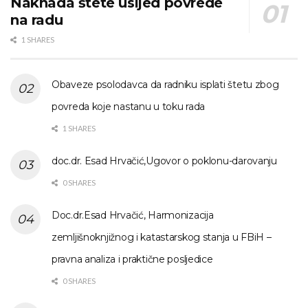
Naknada štete usljed povrede
na radu
1 SHARES
Obaveze psolodavca da radniku isplati štetu zbog
povreda koje nastanu u toku rada
1 SHARES
doc.dr. Esad Hrvačić,Ugovor o poklonu-darovanju
0 SHARES
Doc.dr.Esad Hrvačić, Harmonizacija
zemljišnoknjižnog i katastarskog stanja u FBiH –
pravna analiza i praktične posljedice
0 SHARES