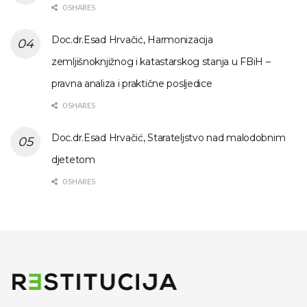
0 SHARES
Doc.dr.Esad Hrvačić, Harmonizacija
zemljišnoknjižnog i katastarskog stanja u FBiH –
pravna analiza i praktične posljedice
0 SHARES
Doc.dr.Esad Hrvačić, Starateljstvo nad malodobnim
djetetom
0 SHARES