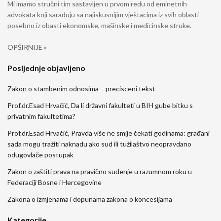
Mi imamo stručni tim sastavljen u prvom redu od eminetnih
advokata koji sarađuju sa najiskusnijim vještacima iz svih oblasti
posebno iz obasti ekonomske, mašinske i medicinske struke.
OPŠIRNIJE »
Posljednje objavljeno
Zakon o stambenim odnosima – precisceni tekst
Prof.dr.Esad Hrvačić, Da li državni fakulteti u BIH gube bitku s
privatnim fakultetima?
Prof.dr.Esad Hrvačić, Pravda više ne smije čekati godinama: građani
sada mogu tražiti naknadu ako sud ili tužilaštvo neopravdano
odugovlače postupak
Zakon o zaštiti prava na pravično suđenje u razumnom roku u
Federaciji Bosne i Hercegovine
Zakona o izmjenama i dopunama zakona o koncesijama
Kategorije