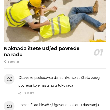
Naknada štete usljed povrede
na radu
1 SHARES
Obaveze psolodavca da radniku isplati štetu zbog
povreda koje nastanu u toku rada
1 SHARES
doc.dr. Esad Hrvačić,Ugovor o poklonu-darovanju