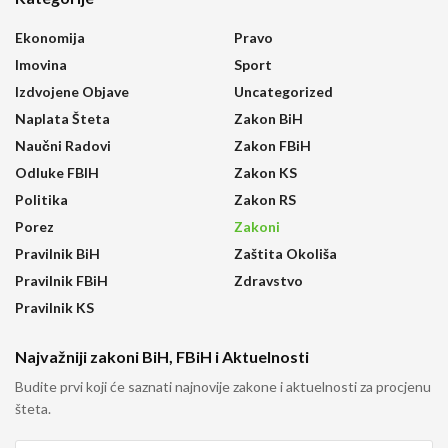
Ekonomija
Pravo
Imovina
Sport
Izdvojene Objave
Uncategorized
Naplata Šteta
Zakon BiH
Naučni Radovi
Zakon FBiH
Odluke FBIH
Zakon KS
Politika
Zakon RS
Porez
Zakoni
Pravilnik BiH
Zaštita Okoliša
Pravilnik FBiH
Zdravstvo
Pravilnik KS
Najvažniji zakoni BiH, FBiH i Aktuelnosti
Budite prvi koji će saznati najnovije zakone i aktuelnosti za procjenu
šteta.