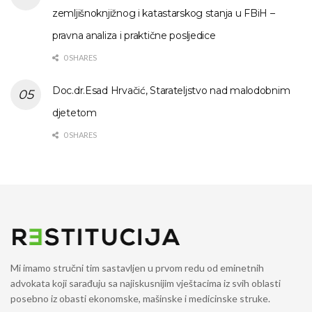
zemljišnoknjižnog i katastarskog stanja u FBiH –
pravna analiza i praktične posljedice
0 SHARES
Doc.dr.Esad Hrvačić, Starateljstvo nad malodobnim
djetetom
0 SHARES
Mi imamo stručni tim sastavljen u prvom redu od eminetnih
advokata koji sarađuju sa najiskusnijim vještacima iz svih oblasti
posebno iz obasti ekonomske, mašinske i medicinske struke.