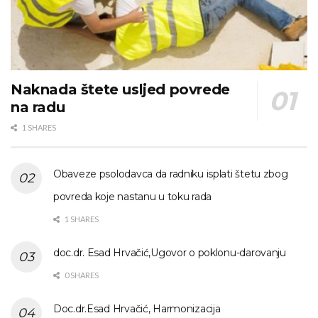
Naknada štete usljed povrede
na radu
1 SHARES
Obaveze psolodavca da radniku isplati štetu zbog
povreda koje nastanu u toku rada
1 SHARES
doc.dr. Esad Hrvačić,Ugovor o poklonu-darovanju
0 SHARES
Doc.dr.Esad Hrvačić, Harmonizacija