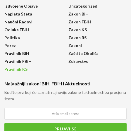
Izdvojene Objave
Uncategorized
Naplata Šteta
Zakon BiH
Naučni Radovi
Zakon FBiH
Odluke FBIH
Zakon KS
Politika
Zakon RS
Porez
Zakoni
Pravilnik BiH
Zaštita Okoliša
Pravilnik FBiH
Zdravstvo
Pravilnik KS
Najvažniji zakoni BiH, FBiH i Aktuelnosti
Budite prvi koji će saznati najnovije zakone i aktuelnosti za procjenu
šteta.