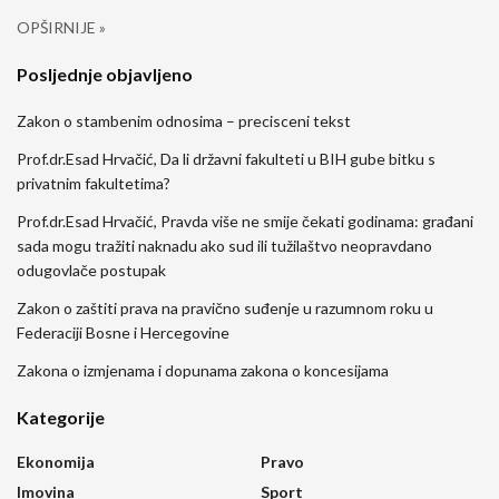
OPŠIRNIJE »
Posljednje objavljeno
Zakon o stambenim odnosima – precisceni tekst
Prof.dr.Esad Hrvačić, Da li državni fakulteti u BIH gube bitku s
privatnim fakultetima?
Prof.dr.Esad Hrvačić, Pravda više ne smije čekati godinama: građani
sada mogu tražiti naknadu ako sud ili tužilaštvo neopravdano
odugovlače postupak
Zakon o zaštiti prava na pravično suđenje u razumnom roku u
Federaciji Bosne i Hercegovine
Zakona o izmjenama i dopunama zakona o koncesijama
Kategorije
Ekonomija
Pravo
Imovina
Sport