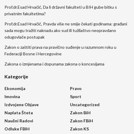
Prof.dr.Esad Hrvačić, Da li državni fakulteti u BIH gube bitku s
privatnim fakultetima?
Prof.dr.Esad Hrvačić, Pravda više ne smije čekati godinama: građani
sada mogu tražiti naknadu ako sud ili tužilaštvo neopravdano
odugovlače postupak
Zakon o zaštiti prava na pravično suđenje u razumnom roku u
Federaciji Bosne i Hercegovine
Zakona o izmjenama i dopunama zakona o koncesijama
Kategorije
Ekonomija
Pravo
Imovina
Sport
Izdvojene Objave
Uncategorized
Naplata Šteta
Zakon BiH
Naučni Radovi
Zakon FBiH
Odluke FBIH
Zakon KS