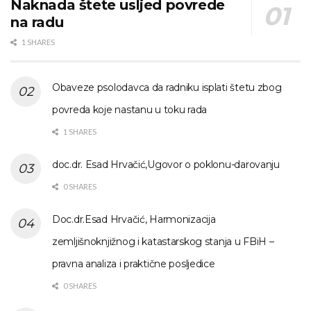
Naknada štete usljed povrede
na radu
1 SHARES
Obaveze psolodavca da radniku isplati štetu zbog
povreda koje nastanu u toku rada
1 SHARES
doc.dr. Esad Hrvačić,Ugovor o poklonu-darovanju
0 SHARES
Doc.dr.Esad Hrvačić, Harmonizacija
zemljišnoknjižnog i katastarskog stanja u FBiH –
pravna analiza i praktične posljedice
0 SHARES