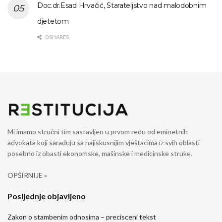
Doc.dr.Esad Hrvačić, Starateljstvo nad malodobnim
djetetom
0 SHARES
Mi imamo stručni tim sastavljen u prvom redu od eminetnih
advokata koji sarađuju sa najiskusnijim vještacima iz svih oblasti
posebno iz obasti ekonomske, mašinske i medicinske struke.
OPŠIRNIJE »
Posljednje objavljeno
Zakon o stambenim odnosima – precisceni tekst