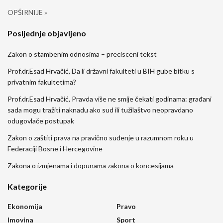
OPŠIRNIJE »
Posljednje objavljeno
Zakon o stambenim odnosima – precisceni tekst
Prof.dr.Esad Hrvačić, Da li državni fakulteti u BIH gube bitku s
privatnim fakultetima?
Prof.dr.Esad Hrvačić, Pravda više ne smije čekati godinama: građani
sada mogu tražiti naknadu ako sud ili tužilaštvo neopravdano
odugovlače postupak
Zakon o zaštiti prava na pravično suđenje u razumnom roku u
Federaciji Bosne i Hercegovine
Zakona o izmjenama i dopunama zakona o koncesijama
Kategorije
Ekonomija
Pravo
Imovina
Sport