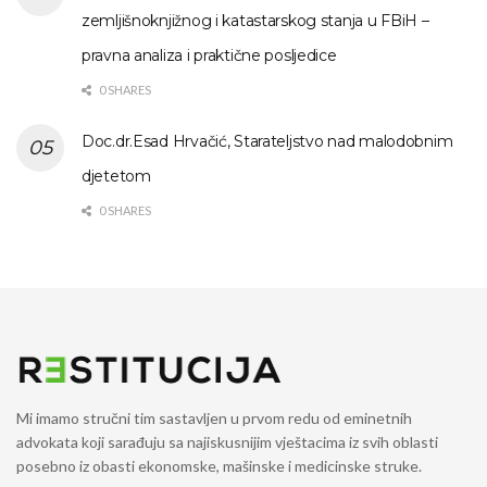
zemljišnoknjižnog i katastarskog stanja u FBiH –
pravna analiza i praktične posljedice
0 SHARES
Doc.dr.Esad Hrvačić, Starateljstvo nad malodobnim
djetetom
0 SHARES
Mi imamo stručni tim sastavljen u prvom redu od eminetnih
advokata koji sarađuju sa najiskusnijim vještacima iz svih oblasti
posebno iz obasti ekonomske, mašinske i medicinske struke.