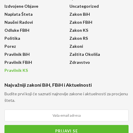
Izdvojene Objave
Uncategorized
Naplata Šteta
Zakon BiH
Naučni Radovi
Zakon FBiH
Odluke FBIH
Zakon KS
Politika
Zakon RS
Porez
Zakoni
Pravilnik BiH
Zaštita Okoliša
Pravilnik FBiH
Zdravstvo
Pravilnik KS
Najvažniji zakoni BiH, FBiH i Aktuelnosti
Budite prvi koji će saznati najnovije zakone i aktuelnosti za procjenu
šteta.