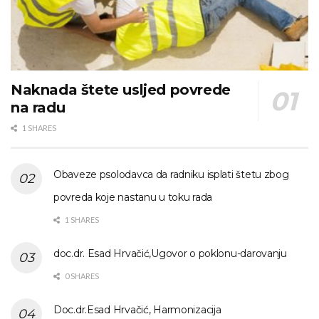
Naknada štete usljed povrede
na radu
1 SHARES
Obaveze psolodavca da radniku isplati štetu zbog
povreda koje nastanu u toku rada
1 SHARES
doc.dr. Esad Hrvačić,Ugovor o poklonu-darovanju
0 SHARES
Doc.dr.Esad Hrvačić, Harmonizacija