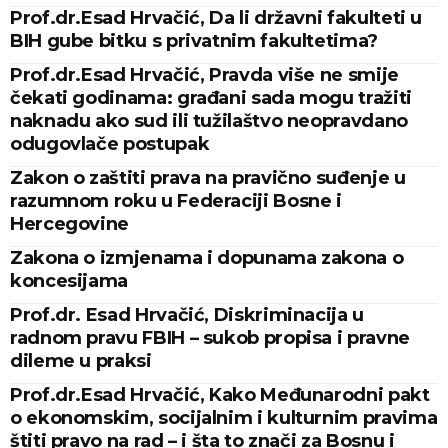
Prof.dr.Esad Hrvačić, Da li državni fakulteti u
BIH gube bitku s privatnim fakultetima?
Prof.dr.Esad Hrvačić, Pravda više ne smije
čekati godinama: građani sada mogu tražiti
naknadu ako sud ili tužilaštvo neopravdano
odugovlače postupak
Zakon o zaštiti prava na pravično suđenje u
razumnom roku u Federaciji Bosne i
Hercegovine
Zakona o izmjenama i dopunama zakona o
koncesijama
Prof.dr. Esad Hrvačić, Diskriminacija u
radnom pravu FBIH – sukob propisa i pravne
dileme u praksi
Prof.dr.Esad Hrvačić, Kako Međunarodni pakt
o ekonomskim, socijalnim i kulturnim pravima
štiti pravo na rad – i šta to znači za Bosnu i