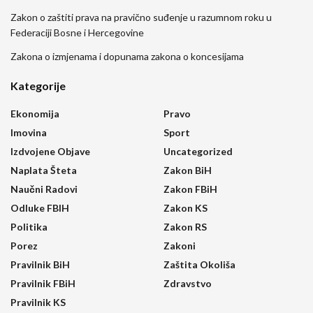
Zakon o zaštiti prava na pravično suđenje u razumnom roku u
Federaciji Bosne i Hercegovine
Zakona o izmjenama i dopunama zakona o koncesijama
Kategorije
Ekonomija
Pravo
Imovina
Sport
Izdvojene Objave
Uncategorized
Naplata Šteta
Zakon BiH
Naučni Radovi
Zakon FBiH
Odluke FBIH
Zakon KS
Politika
Zakon RS
Porez
Zakoni
Pravilnik BiH
Zaštita Okoliša
Pravilnik FBiH
Zdravstvo
Pravilnik KS