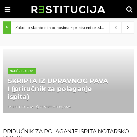
Zakon o stambenim odnosima – precisceni tekst
27 Jula, 2026
NAUČNI RADOVI
SKRIPTA IZ UPRAVNOG PAVA
I (priručnik za polaganje
ispita)
BY
RESTITUCIJA
28 SEPTEMBRA, 2024
PRIRUČNIK ZA POLAGANJE ISPITA NOTARSKO