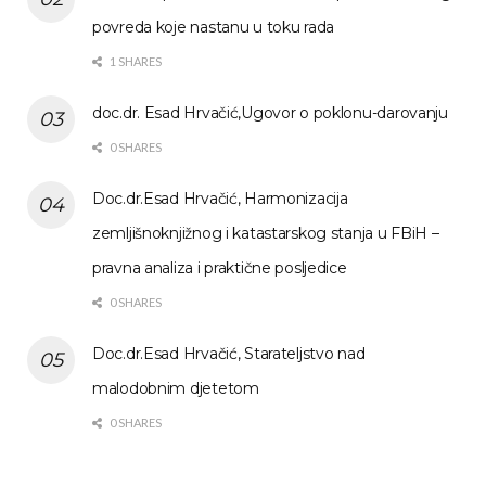
povreda koje nastanu u toku rada
1 SHARES
doc.dr. Esad Hrvačić,Ugovor o poklonu-darovanju
0 SHARES
Doc.dr.Esad Hrvačić, Harmonizacija
zemljišnoknjižnog i katastarskog stanja u FBiH –
pravna analiza i praktične posljedice
0 SHARES
Doc.dr.Esad Hrvačić, Starateljstvo nad
malodobnim djetetom
0 SHARES