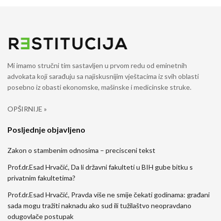
Mi imamo stručni tim sastavljen u prvom redu od eminetnih
advokata koji sarađuju sa najiskusnijim vještacima iz svih oblasti
posebno iz obasti ekonomske, mašinske i medicinske struke.
OPŠIRNIJE »
Posljednje objavljeno
Zakon o stambenim odnosima – precisceni tekst
Prof.dr.Esad Hrvačić, Da li državni fakulteti u BIH gube bitku s
privatnim fakultetima?
Prof.dr.Esad Hrvačić, Pravda više ne smije čekati godinama: građani
sada mogu tražiti naknadu ako sud ili tužilaštvo neopravdano
odugovlače postupak