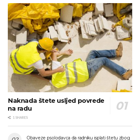
Naknada štete usljed povrede
na radu
1 SHARES
Obaveze psolodavca da radniku isplati štetu zbog