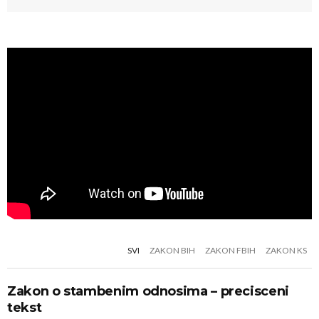
SVI
ZAKON BIH
ZAKON FBIH
ZAKON KS
Zakon o stambenim odnosima – precisceni
tekst