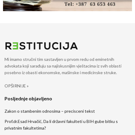
Mi imamo stručni tim sastavljen u prvom redu od eminetnih
advokata koji sarađuju sa najiskusnijim vještacima iz svih oblasti
posebno iz obasti ekonomske, mašinske i medicinske struke.
OPŠIRNIJE »
Posljednje objavljeno
Zakon o stambenim odnosima – precisceni tekst
Prof.dr.Esad Hrvačić, Da li državni fakulteti u BIH gube bitku s
privatnim fakultetima?