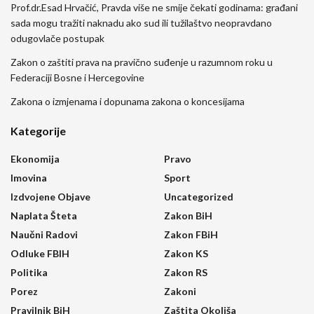
Prof.dr.Esad Hrvačić, Pravda više ne smije čekati godinama: građani
sada mogu tražiti naknadu ako sud ili tužilaštvo neopravdano
odugovlače postupak
Zakon o zaštiti prava na pravično suđenje u razumnom roku u
Federaciji Bosne i Hercegovine
Zakona o izmjenama i dopunama zakona o koncesijama
Kategorije
Ekonomija
Pravo
Imovina
Sport
Izdvojene Objave
Uncategorized
Naplata Šteta
Zakon BiH
Naučni Radovi
Zakon FBiH
Odluke FBIH
Zakon KS
Politika
Zakon RS
Porez
Zakoni
Pravilnik BiH
Zaštita Okoliša