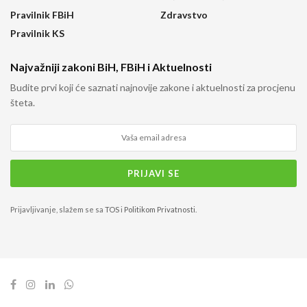
Pravilnik FBiH
Zdravstvo
Pravilnik KS
Najvažniji zakoni BiH, FBiH i Aktuelnosti
Budite prvi koji će saznati najnovije zakone i aktuelnosti za procjenu
šteta.
Prijavljivanje, slažem se sa
TOS
i
Politikom Privatnosti
.