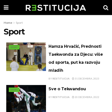
Home
Sport
Sport
Hamza Hrvačić, Prednosti
SPORT
Taekwonda za Djecu: više
od sporta, put ka razvoju
mladih
BY
RESTITUCIJA
31 DECEMBRA, 2023
Sve o Tekwandou
SPORT
BY
RESTITUCIJA
20 DECEMBRA, 2022