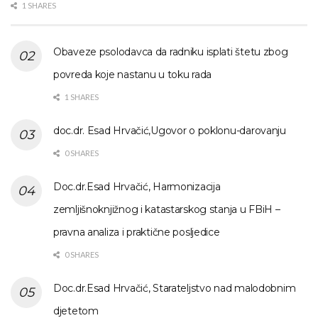
1 SHARES
Obaveze psolodavca da radniku isplati štetu zbog
povreda koje nastanu u toku rada
1 SHARES
doc.dr. Esad Hrvačić,Ugovor o poklonu-darovanju
0 SHARES
Doc.dr.Esad Hrvačić, Harmonizacija
zemljišnoknjižnog i katastarskog stanja u FBiH –
pravna analiza i praktične posljedice
0 SHARES
Doc.dr.Esad Hrvačić, Starateljstvo nad malodobnim
djetetom