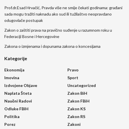
Prof.dr.Esad Hrvačić, Pravda više ne smije čekati godinama: građani
sada mogu tražiti naknadu ako sud ili tužilaštvo neopravdano
odugovlače postupak
Zakon o zaštiti prava na pravično suđenje u razumnom roku u
Federaciji Bosne i Hercegovine
Zakona o izmjenama i dopunama zakona o koncesijama
Kategorije
Ekonomija
Pravo
Imovina
Sport
Izdvojene Objave
Uncategorized
Naplata Šteta
Zakon BiH
Naučni Radovi
Zakon FBiH
Odluke FBIH
Zakon KS
Politika
Zakon RS
Porez
Zakoni