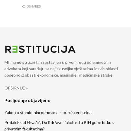
0 SHARES
Mi imamo stručni tim sastavljen u prvom redu od eminetnih
advokata koji sarađuju sa najiskusnijim vještacima iz svih oblasti
posebno iz obasti ekonomske, mašinske i medicinske struke.
OPŠIRNIJE »
Posljednje objavljeno
Zakon o stambenim odnosima – precisceni tekst
Prof.dr.Esad Hrvačić, Da li državni fakulteti u BIH gube bitku s
privatnim fakultetima?