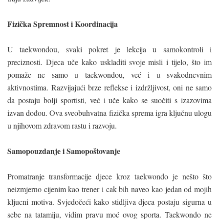
Fizička Spremnost i Koordinacija
U taekwondou, svaki pokret je lekcija u samokontroli i
preciznosti. Djeca uče kako uskladiti svoje misli i tijelo, što im
pomaže ne samo u taekwondou, već i u svakodnevnim
aktivnostima. Razvijajući brze reflekse i izdržljivost, oni ne samo
da postaju bolji sportisti, već i uče kako se suočiti s izazovima
izvan dođou. Ova sveobuhvatna fizička sprema igra ključnu ulogu
u njihovom zdravom rastu i razvoju.
Samopouzdanje i Samopoštovanje
Promatranje transformacije djece kroz taekwondo je nešto što
neizmjerno cijenim kao trener i cak bih naveo kao jedan od mojih
kljucni motiva. Svjedočeći kako stidljiva djeca postaju sigurna u
sebe na tatamiju, vidim pravu moć ovog sporta. Taekwondo ne