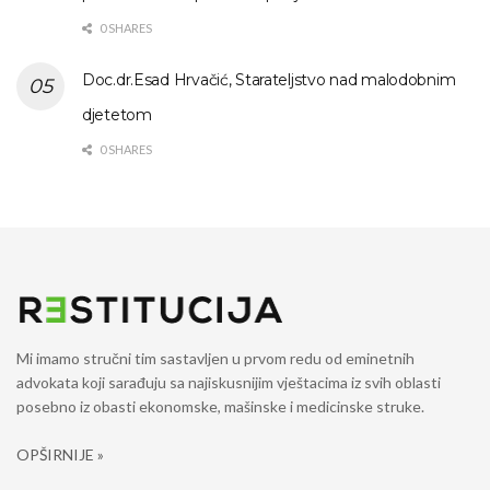
0 SHARES
Doc.dr.Esad Hrvačić, Starateljstvo nad malodobnim
djetetom
0 SHARES
Mi imamo stručni tim sastavljen u prvom redu od eminetnih
advokata koji sarađuju sa najiskusnijim vještacima iz svih oblasti
posebno iz obasti ekonomske, mašinske i medicinske struke.
OPŠIRNIJE »