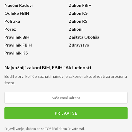
Naučni Radovi
Zakon FBiH
Odluke FBIH
Zakon KS
Politika
Zakon RS
Porez
Zakoni
Pravilnik BiH
Zaštita Okoliša
Pravilnik FBiH
Zdravstvo
Pravilnik KS
Najvažniji zakoni BiH, FBiH i Aktuelnosti
Budite prvi koji će saznati najnovije zakone i aktuelnosti za procjenu
šteta.
Prijavljivanje, slažem se sa
TOS
i
Politikom Privatnosti
.