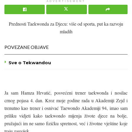
ADVERTISEMENT
Prednosti Taekwonda za Djecu: više od sporta, put ka razvoju
mladih
POVEZANE OBJAVE
Sve o Tekwandou
Ja sam Hamza Hrvatić, posvećeni trener taekwonda i nosilac
crnog pojasa 4. dan. Kroz moje godine rada u Akademiji Zejd i
trenutno kao trener i osnivać Taewondo Akademiji 94, imao sam
priliku vidjeti kako taekwondo mijenja živote djece na bolje,
pružajući im ne samo fizičku spretnost, već i životne vještine koje
traju zauvijek.