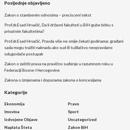
Posljednje objavljeno
Zakon o stambenim odnosima – precisceni tekst
Prof.dr.Esad Hrvačić, Da li državni fakulteti u BIH gube bitku s
privatnim fakultetima?
Prof.dr.Esad Hrvačić, Pravda više ne smije čekati godinama: građani
sada mogu tražiti naknadu ako sud ili tužilaštvo neopravdano
odugovlače postupak
Zakon o zaštiti prava na pravično suđenje u razumnom roku u
Federaciji Bosne i Hercegovine
Zakona o izmjenama i dopunama zakona o koncesijama
Kategorije
Ekonomija
Pravo
Imovina
Sport
Izdvojene Objave
Uncategorized
Naplata Šteta
Zakon BiH