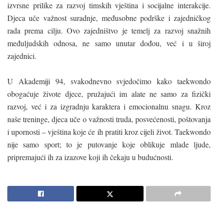
izvrsne prilike za razvoj timskih vještina i socijalne interakcije.
Djeca uče važnost suradnje, međusobne podrške i zajedničkog
rada prema cilju. Ovo zajedništvo je temelj za razvoj snažnih
međuljudskih odnosa, ne samo unutar dođou, već i u široj
zajednici.
U Akademiji 94, svakodnevno svjedočimo kako taekwondo
obogaćuje živote djece, pružajući im alate ne samo za fizički
razvoj, već i za izgradnju karaktera i emocionalnu snagu. Kroz
naše treninge, djeca uče o važnosti truda, posvećenosti, poštovanja
i upornosti – vještina koje će ih pratiti kroz cijeli život. Taekwondo
nije samo sport; to je putovanje koje oblikuje mlade ljude,
pripremajući ih za izazove koji ih čekaju u budućnosti.