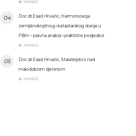
0 SHARES
Doc.dr.Esad Hrvačić, Harmonizacija
zemljišnoknjižnog i katastarskog stanja u
FBiH – pravna analiza i praktične posljedice
0 SHARES
Doc.dr.Esad Hrvačić, Starateljstvo nad
malodobnim djetetom
0 SHARES