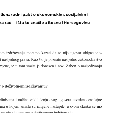
eđunarodni pakt o ekonomskim, socijalnim i
na rad – i šta to znači za Bosnu i Hercegovinu
m izdržavanju moramo kazati da to nije ugovor oblgaciono-
tut nasljednog prava. Kao što je poznato nasljedno zakonodavstvo
mjene, te u tom smslu je donesen i novi Zakon o nasljeđivanju
r o doživotnom izdržavanju?
efinisanja i načina zaključenja ovog ugovora utvrđene značajne
aocma u kojem smislu su izmjene nastupile, u ovom članku će mo
a po pitanju ugovora o doživotnom iudržavanju.