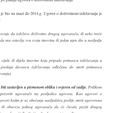
e bio na snazi do 2014.g. Ugovor o doživotnom izdržavanju je
:
zuje da izdržava doživotno drugog ugovarača, ili neko treće
 da mu ostavlja svu svoju imovinu ili jedan njen dio u nasljedje
cijele ili dijela imovine koja pripada primaocu izdržavanja u
e predaja davaocu izdržavanja odložena do smrti primaoca
avanju).
iti sastavljen u pismenom obliku i ovjeren od sudije.
Prilikom
 upozoriti ugovarače na posljedice ugovora. Kao ugovori o
ovori kojim je uz obećanje nasljedstva poslije smrti ugovorena
a, ili obaveza jednog ugovarača da će čuvati, paziti drugog