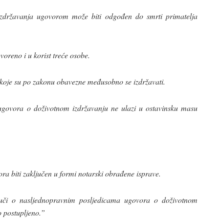
 izdržavanja ugovorom može biti odgođen do smrti primatelja
oreno i u korist treće osobe.
 koje su po zakonu obavezne međusobno se izdržavati.
ugovora o doživotnom izdržavanju ne ulazi u ostavinsku masu
a biti zaključen u formi notarski obrađene isprave.
uči o nasljednopravnim posljedicama ugovora o doživotnom
o postupljeno.”