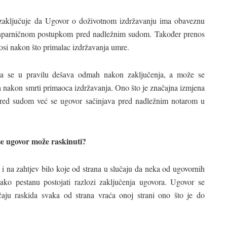
e zaključuje da Ugovor o doživotnom izdržavanju ima obaveznu
anparničnom postupkom pred nadležnim sudom. Također prenos
osi nakon što primalac izdržavanja umre.
a se u pravilu dešava odmah nakon zaključenja, a može se
va nakon smrti primaoca izdržavanja. Ono što je značajna izmjena
 pred sudom već se ugovor sačinjava pred nadležnim notarom u
i se ugovor može raskinuti?
i na zahtjev bilo koje od strana u slučaju da neka od ugovornih
 ako pestanu postojati razlozi zaključenja ugovora. Ugovor se
aju raskida svaka od strana vraća onoj strani ono što je do