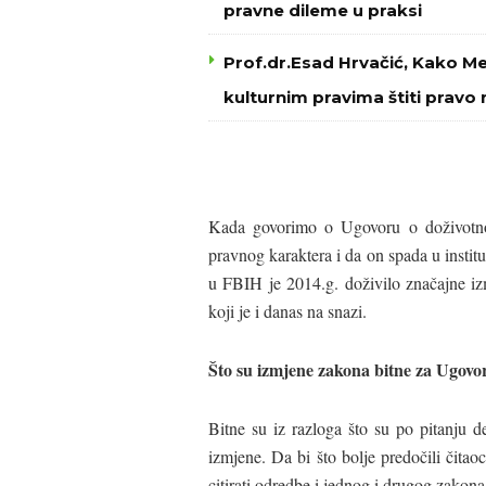
pravne dileme u praksi
Prof.dr.Esad Hrvačić, Kako M
kulturnim pravima štiti pravo 
Kada govorimo o Ugovoru o doživotno
pravnog karaktera i da on spada u insti
u FBIH je 2014.g. doživilo značajne iz
koji je i danas na snazi.
Što su izmjene zakona bitne za Ugovo
Bitne su iz razloga što su po pitanju d
izmjene. Da bi što bolje predočili čit
citirati odredbe i jednog i drugog zakon