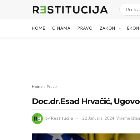
HOME
O NAMA
PRAVO
ZAKONI
EKON
Home
Pravo
Doc.dr.Esad Hrvačić, Ugovo
by
Restitucija
22 Januara, 2024
Vrijeme čitan