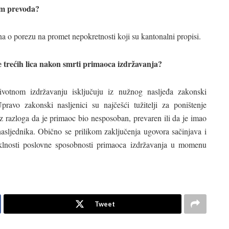
kom prevoda?
o porezu na promet nepokretnosti koji su kantonalni propisi.
ne trećih lica nakon smrti primaoca izdržavanja?
otnom izdržavanju isključuju iz nužnog nasljeđa zakonski
pravo zakonski nasljenici su najčešći tužitelji za poništenje
z razloga da je primaoc bio nesposoban, prevaren ili da je imao
asljednika. Obično se prilikom zaključenja ugovora sačinjava i
oklnosti poslovne sposobnosti primaoca izdržavanja u momenu
Tweet