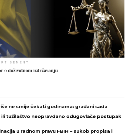
ERTISEMENT
r o doživotnom izdržavanju
više ne smije čekati godinama: građani sada
 ili tužilaštvo neopravdano odugovlače postupak
minacija u radnom pravu FBIH – sukob propisa i