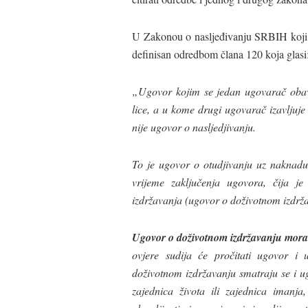
U Zakonou o nasljeđivanju SRBIH koji j
definisan odredbom člana 120 koja glasi
„
Ugovor kojim se jedan ugovarač obave
lice, a u kome drugi ugovarač izavljuje
nije ugovor o nasljedjivanju.
To je ugovor o otudjivanju uz naknadu 
vrijeme zaključenja ugovora, čija j
izdržavanja (ugovor o doživotnom izdrž
Ugovor o doživotnom izdržavanju mora b
ovjere sudija će pročitati ugovor i
doživotnom izdržavanju smatraju se i ug
zajednica života ili zajednica imanj