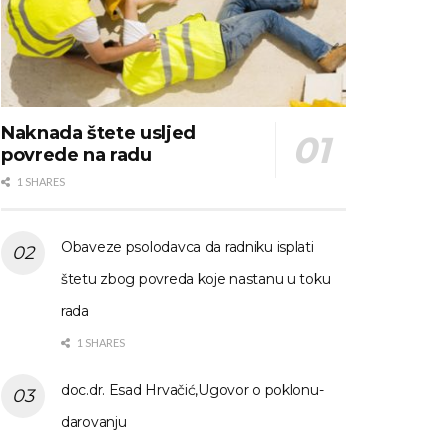
Naknada štete usljed
povrede na radu
1 SHARES
Obaveze psolodavca da radniku isplati
štetu zbog povreda koje nastanu u toku
rada
1 SHARES
doc.dr. Esad Hrvačić,Ugovor o poklonu-
darovanju