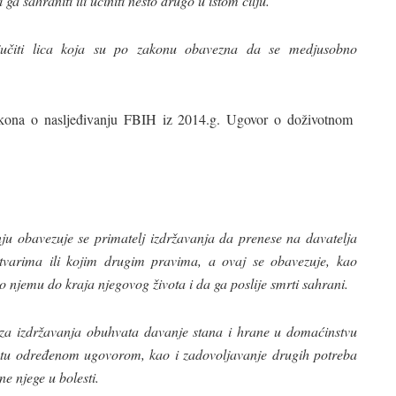
 ga sahraniti ili učiniti nešto drugo u istom cilju.
učiti lica koja su po zakonu obavezna da se medjusobno
kona o nasljeđivanju FBIH iz 2014.g. Ugovor o doživotnom
 obavezuje se primatelj izdržavanja da prenese na davatelja
stvarima ili kojim drugim pravima, a ovaj se obavezuje, kao
 o njemu do kraja njegovog života i da ga poslije smrti sahrani.
eza izdržavanja obuhvata davanje stana i hrane u domaćinstvu
stu određenom ugovorom, kao i zadovoljavanje drugih potreba
e njege u bolesti.