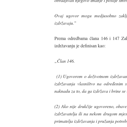
obradjivati njegovo imanje i poslije smrti
Ovaj ugovor mogu medjusobno zaklj
izdržavaju.”
Prema odredbama člana 146 i 147 Za
izdržavanju je definisan kao:
„
Član 146.
(1) Ugovorom o doživotnom izdržavanju
izdržavanja vlasništvo na određenim 
naknadu za to, da ga izdržava i brine se
(2) Ako nije drukčije ugovoreno, obav
izdržavatelja ili na nekom drugom mje
primatelja izdržavanja i pružanja potrebn