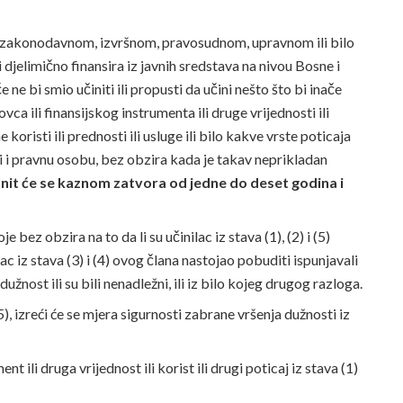
u zakonodavnom, izvršnom, pravosudnom, upravnom ili bilo
li djelimično finansira iz javnih sredstava na nivou Bosne i
 ne bi smio učiniti ili propusti da učini nešto što bi inače
ovca ili finansijskog instrumenta ili druge vrijednosti ili
 koristi ili prednosti ili usluge ili bilo kakve vrste poticaja
ći i pravnu osobu, bez obzira kada je takav neprikladan
nit će se kaznom zatvora od jedne do deset godina i
e bez obzira na to da li su učinilac iz stava (1), (2) i (5)
lac iz stava (3) i (4) ovog člana nastojao pobuditi ispunjavali
 dužnost ili su bili nenadležni, ili iz bilo kojeg drugog razloga.
(5), izreći će se mjera sigurnosti zabrane vršenja dužnosti iz
nt ili druga vrijednost ili korist ili drugi poticaj iz stava (1)