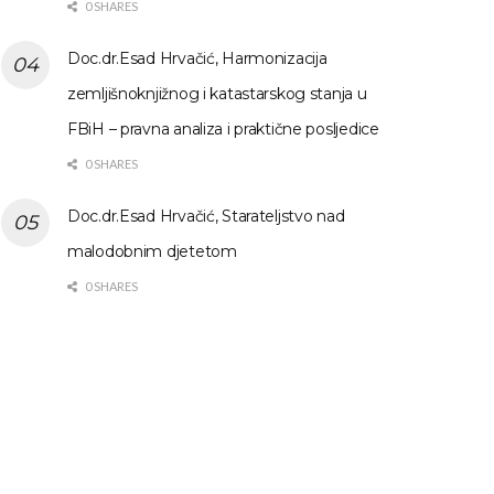
0 SHARES
Doc.dr.Esad Hrvačić, Harmonizacija
zemljišnoknjižnog i katastarskog stanja u
FBiH – pravna analiza i praktične posljedice
0 SHARES
Doc.dr.Esad Hrvačić, Starateljstvo nad
malodobnim djetetom
0 SHARES