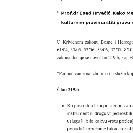
Prof.dr.Esad Hrvačić, Kako M
kulturnim pravima štiti pravo 
U Krivičnom zakonu Bosne i Hercegovi
61/04, 30/05, 53/06, 55/06, 32/07, 8/10
zakona dodaje se novi član 219.b, koji gl
“Podmićivanje na izborima i u službi koja
Član 219.b
Ko posredno ili neposredno zatraži
instrument ili drugu vrijednost ili
uslugu ili bilo kakvu vrstu poticaj
ponudu ili obećanje takve koristi i