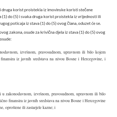
li druga korist proistekla iz imovinske koristi stečene
 (1) do (5) i svaka druga korist proistekla iz vrijednosti ili
i drugog poticaja iz stava (1) do (5) ovog člana, oduzet će se.
ovog zakona, osude za krivična djela iz stava (1) do (5) ovog
 osude:
onodavnom, izvršnom, pravosudnom, upravnom ili bilo kojem
no finansira iz javnih sredstava na nivou Bosne i Hercegovine, i
ti u zakonodavnom, izvršnom, pravosudnom, upravnom ili bilo
imično finansira iz javnih sredstava na nivou Bosne i Hercegovine
e, oproštene ili zastarjele kazne; i