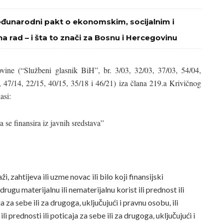
eđunarodni pakt o ekonomskim, socijalnim i
na rad – i šta to znači za Bosnu i Hercegovinu
ne (“Službeni glasnik BiH”, br. 3/03, 32/03, 37/03, 54/04,
, 47/14, 22/15, 40/15, 35/18 i 46/21) iza člana 219.a Krivičnog
asi:
 se finansira iz javnih sredstava”
, zahtijeva ili uzme novac ili bilo koji finansijski
 drugu materijalnu ili nematerijalnu korist ili prednost ili
a za sebe ili za drugoga, uključujući i pravnu osobu, ili
li prednosti ili poticaja za sebe ili za drugoga, uključujući i