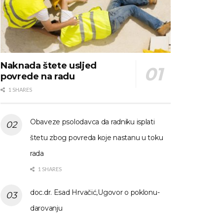
Naknada štete usljed
povrede na radu
1 SHARES
Obaveze psolodavca da radniku isplati
štetu zbog povreda koje nastanu u toku
rada
1 SHARES
doc.dr. Esad Hrvačić,Ugovor o poklonu-
darovanju