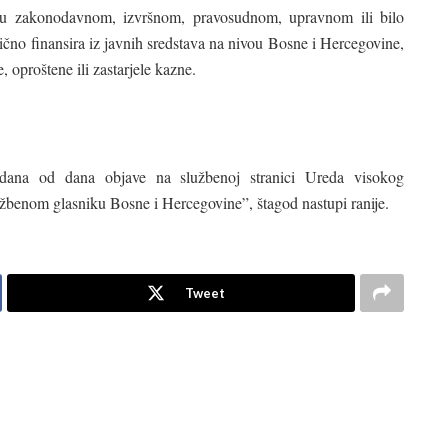
i u zakonodavnom, izvršnom, pravosudnom, upravnom ili bilo
imično finansira iz javnih sredstava na nivou Bosne i Hercegovine,
, oproštene ili zastarjele kazne.
ana od dana objave na službenoj stranici Ureda visokog
užbenom glasniku Bosne i Hercegovine”, štagod nastupi ranije.
Tweet