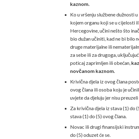
kaznom.
Ko u vršenju službene dužnosti 
kojem organu koji se u cijelosti i
Hercegovine, učini nešto što inače
bio dužan učiniti, kad ne bi bilo n
druge materijalne ili nematerijalne
za sebe ili za drugoga, uključuju
poticaj zaprimljen ili obećan,
kaz
novčanom kaznom.
Krivična djela iz ovog člana postoj
ovog člana ili osoba koju je učini
uvjete da djeluju jer nisu preuzeli
Za krivična djela iz stava (1) do 
stava (1) do (5) ovog člana.
Novac ili drugi finansijski instrume
do (5) oduzet će se.