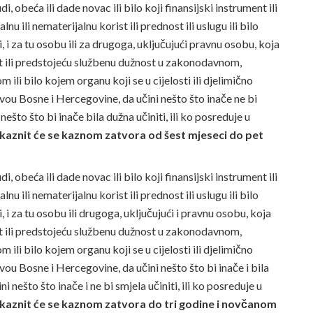
 obeća ili dade novac ili bilo koji finansijski instrument ili
lnu ili nematerijalnu korist ili prednost ili uslugu ili bilo
, i za tu osobu ili za drugoga, uključujući pravnu osobu, koja
t ili predstojeću službenu dužnost u zakonodavnom,
li bilo kojem organu koji se u cijelosti ili djelimično
nivou Bosne i Hercegovine, da učini nešto što inače ne bi
i nešto što bi inače bila dužna učiniti, ili ko posreduje u
kaznit će se kaznom zatvora od šest mjeseci do pet
 obeća ili dade novac ili bilo koji finansijski instrument ili
lnu ili nematerijalnu korist ili prednost ili uslugu ili bilo
 i za tu osobu ili drugoga, uključujući i pravnu osobu, koja
t ili predstojeću službenu dužnost u zakonodavnom,
li bilo kojem organu koji se u cijelosti ili djelimično
ivou Bosne i Hercegovine, da učini nešto što bi inače i bila
ni nešto što inače i ne bi smjela učiniti, ili ko posreduje u
kaznit će se kaznom zatvora do tri godine i novčanom