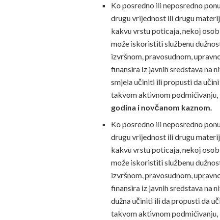
Ko posredno ili neposredno ponudi,
drugu vrijednost ili drugu materija
kakvu vrstu poticaja, nekoj osobi
može iskoristiti službenu dužnos
izvršnom, pravosudnom, upravnom i
finansira iz javnih sredstava na 
smjela učiniti ili propusti da učin
takvom aktivnom podmićivanju,
godina i novčanom kaznom.
Ko posredno ili neposredno ponudi,
drugu vrijednost ili drugu materija
kakvu vrstu poticaja, nekoj osobi,
može iskoristiti službenu dužnos
izvršnom, pravosudnom, upravnom i
finansira iz javnih sredstava na n
dužna učiniti ili da propusti da uči
takvom aktivnom podmićivanju,