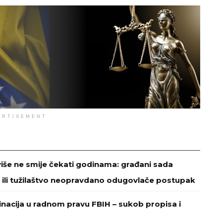
ERTISEMENT
više ne smije čekati godinama: građani sada
 ili tužilaštvo neopravdano odugovlače postupak
minacija u radnom pravu FBIH – sukob propisa i