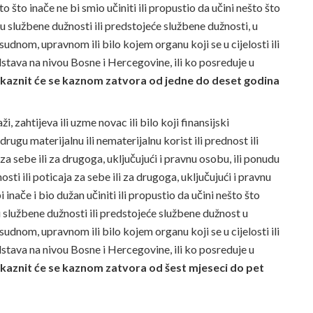
 što inače ne bi smio učiniti ili propustio da učini nešto što
ju službene dužnosti ili predstojeće službene dužnosti, u
nom, upravnom ili bilo kojem organu koji se u cijelosti ili
edstava na nivou Bosne i Hercegovine, ili ko posreduje u
,
kaznit će se kaznom zatvora od jedne do deset godina
, zahtijeva ili uzme novac ili bilo koji finansijski
 drugu materijalnu ili nematerijalnu korist ili prednost ili
a za sebe ili za drugoga, uključujući i pravnu osobu, ili ponudu
nosti ili poticaja za sebe ili za drugoga, uključujući i pravnu
 inače i bio dužan učiniti ili propustio da učini nešto što
ju službene dužnosti ili predstojeće službene dužnost u
nom, upravnom ili bilo kojem organu koji se u cijelosti ili
edstava na nivou Bosne i Hercegovine, ili ko posreduje u
,
kaznit će se kaznom zatvora od šest mjeseci do pet