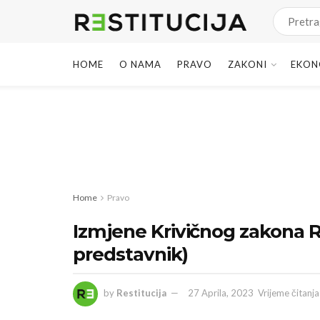
HOME
O NAMA
PRAVO
ZAKONI
EKON
Home
Pravo
Izmjene Krivičnog zakona R
predstavnik)
by
Restitucija
27 Aprila, 2023
Vrijeme čitanja