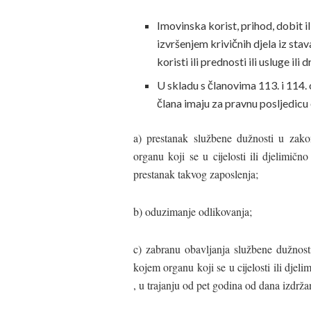
Imovinska korist, prihod, dobit i
izvršenjem krivičnih djela iz stava
koristi ili prednosti ili usluge il
U skladu s članovima 113. i 114. 
člana imaju za pravnu posljedicu
a) prestanak službene dužnosti u zak
organu koji se u cijelosti ili djelimič
prestanak takvog zaposlenja;
b) oduzimanje odlikovanja;
c) zabranu obavljanja službene dužnos
kojem organu koji se u cijelosti ili djel
, u trajanju od pet godina od dana izdržan