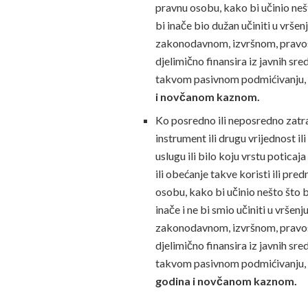
pravnu osobu, kako bi učinio nešto
bi inače bio dužan učiniti u vršen
zakonodavnom, izvršnom, pravosud
djelimično finansira iz javnih sr
takvom pasivnom podmićivanju
i novčanom kaznom.
Ko posredno ili neposredno zatraži
instrument ili drugu vrijednost ili
uslugu ili bilo koju vrstu poticaj
ili obećanje takve koristi ili pred
osobu, kako bi učinio nešto što bi
inače i ne bi smio učiniti u vršen
zakonodavnom, izvršnom, pravosud
djelimično finansira iz javnih sr
takvom pasivnom podmićivanju
godina i novčanom kaznom.