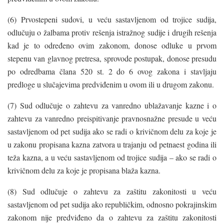
(6) Prvostepeni sudovi, u veću sastavljenom od trojice sudija,
odlučuju o žalbama protiv rešenja istražnog sudije i drugih rešenja
kad je to određeno ovim zakonom, donose odluke u prvom
stepenu van glavnog pretresa, sprovode postupak, donose presudu
po odredbama člana 520 st. 2 do 6 ovog zakona i stavljaju
predloge u slučajevima predviđenim u ovom ili u drugom zakonu.
(7) Sud odlučuje o zahtevu za vanredno ublažavanje kazne i o
zahtevu za vanredno preispitivanje pravnosnažne presude u veću
sastavljenom od pet sudija ako se radi o krivičnom delu za koje je
u zakonu propisana kazna zatvora u trajanju od petnaest godina ili
teža kazna, a u veću sastavljenom od trojice sudija – ako se radi o
krivičnom delu za koje je propisana blaža kazna.
(8) Sud odlučuje o zahtevu za zaštitu zakonitosti u veću
sastavljenom od pet sudija ako republičkim, odnosno pokrajinskim
zakonom nije predviđeno da o zahtevu za zaštitu zakonitosti