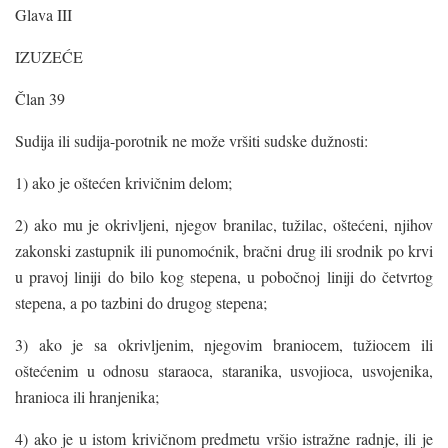
Glava III
IZUZEĆE
Član 39
Sudija ili sudija-porotnik ne može vršiti sudske dužnosti:
1) ako je oštećen krivičnim delom;
2) ako mu je okrivljeni, njegov branilac, tužilac, oštećeni, njihov
zakonski zastupnik ili punomoćnik, bračni drug ili srodnik po krvi
u pravoj liniji do bilo kog stepena, u pobočnoj liniji do četvrtog
stepena, a po tazbini do drugog stepena;
3) ako je sa okrivljenim, njegovim braniocem, tužiocem ili
oštećenim u odnosu staraoca, staranika, usvojioca, usvojenika,
hranioca ili hranjenika;
4) ako je u istom krivičnom predmetu vršio istražne radnje, ili je