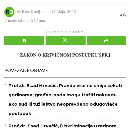
by
Restitucija
17 Maja, 2023
A
A
Vrijeme čitanja: 267 min
ADVERTISEMENT
ZAKON O KRIVIČNOM POSTUPKU SFRJ
POVEZANE OBJAVE
Prof.dr.Esad Hrvačić, Pravda više ne smije čekati
godinama: građani sada mogu tražiti naknadu
ako sud ili tužilaštvo neopravdano odugovlače
postupak
Prof.dr. Esad Hrvačić, Diskriminacija u radnom