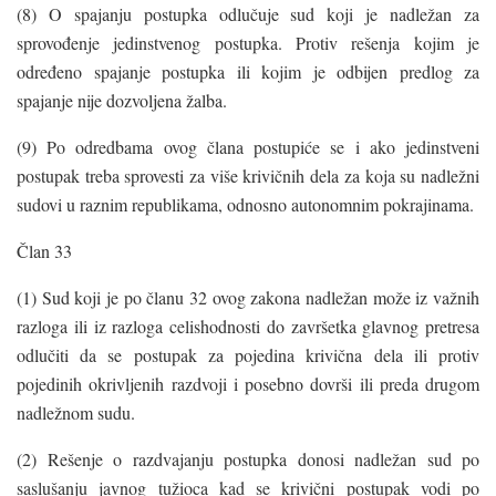
(8) O spajanju postupka odlučuje sud koji je nadležan za
sprovođenje jedinstvenog postupka. Protiv rešenja kojim je
određeno spajanje postupka ili kojim je odbijen predlog za
spajanje nije dozvoljena žalba.
(9) Po odredbama ovog člana postupiće se i ako jedinstveni
postupak treba sprovesti za više krivičnih dela za koja su nadležni
sudovi u raznim republikama, odnosno autonomnim pokrajinama.
Član 33
(1) Sud koji je po članu 32 ovog zakona nadležan može iz važnih
razloga ili iz razloga celishodnosti do završetka glavnog pretresa
odlučiti da se postupak za pojedina krivična dela ili protiv
pojedinih okrivljenih razdvoji i posebno dovrši ili preda drugom
nadležnom sudu.
(2) Rešenje o razdvajanju postupka donosi nadležan sud po
saslušanju javnog tužioca kad se krivični postupak vodi po