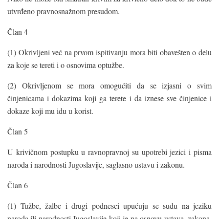
utvrđeno pravnosnažnom presudom.
Član 4
(1) Okrivljeni već na prvom ispitivanju mora biti obavešten o delu
za koje se tereti i o osnovima optužbe.
(2) Okrivljenom se mora omogućiti da se izjasni o svim
činjenicama i dokazima koji ga terete i da iznese sve činjenice i
dokaze koji mu idu u korist.
Član 5
U krivičnom postupku u ravnopravnoj su upotrebi jezici i pisma
naroda i narodnosti Jugoslavije, saglasno ustavu i zakonu.
Član 6
(1) Tužbe, žalbe i drugi podnesci upućuju se sudu na jeziku
naroda ili narodnosti Jugoslavije koji je na osnovu ustava, zakona,