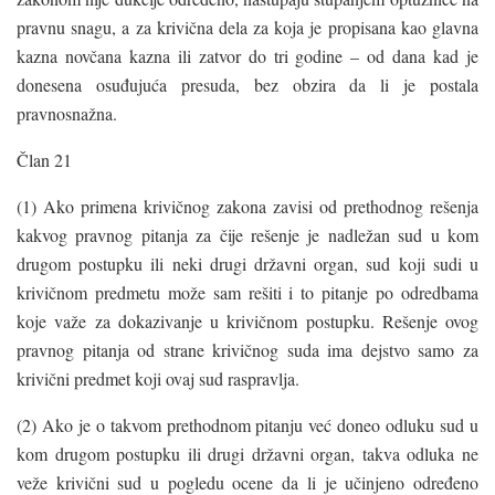
pravnu snagu, a za krivična dela za koja je propisana kao glavna
kazna novčana kazna ili zatvor do tri godine – od dana kad je
donesena osuđujuća presuda, bez obzira da li je postala
pravnosnažna.
Član 21
(1) Ako primena krivičnog zakona zavisi od prethodnog rešenja
kakvog pravnog pitanja za čije rešenje je nadležan sud u kom
drugom postupku ili neki drugi državni organ, sud koji sudi u
krivičnom predmetu može sam rešiti i to pitanje po odredbama
koje važe za dokazivanje u krivičnom postupku. Rešenje ovog
pravnog pitanja od strane krivičnog suda ima dejstvo samo za
krivični predmet koji ovaj sud raspravlja.
(2) Ako je o takvom prethodnom pitanju već doneo odluku sud u
kom drugom postupku ili drugi državni organ, takva odluka ne
veže krivični sud u pogledu ocene da li je učinjeno određeno