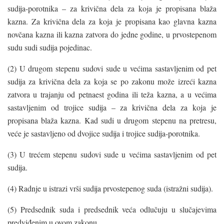
sudija-porotnika – za krivična dela za koja je propisana blaža
kazna. Za krivična dela za koja je propisana kao glavna kazna
novčana kazna ili kazna zatvora do jedne godine, u prvostepenom
sudu sudi sudija pojedinac.
(2) U drugom stepenu sudovi sude u većima sastavljenim od pet
sudija za krivična dela za koja se po zakonu može izreći kazna
zatvora u trajanju od petnaest godina ili teža kazna, a u većima
sastavljenim od trojice sudija – za krivična dela za koja je
propisana blaža kazna. Kad sudi u drugom stepenu na pretresu,
veće je sastavljeno od dvojice sudija i trojice sudija-porotnika.
(3) U trećem stepenu sudovi sude u većima sastavljenim od pet
sudija.
(4) Radnje u istrazi vrši sudija prvostepenog suda (istražni sudija).
(5) Predsednik suda i predsednik veća odlučuju u slučajevima
predviđenim u ovom zakonu.