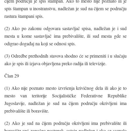
čijem području je spis štampan. Ako to mesto nije poznato ili je
spis štampan u inostranstvu, nadležan je sud na čijem se području
rastura štampani spis.
(2) Ako po zakonu odgovara sastavljač spisa, nadležan je i sud
mesta u kome sastavljač ima prebivalište, ili sud mesta gde se
odigrao događaj na koji se odnosi spis.
(3) Odredbe prethodnih stavova shodno će se primeniti i u slučaju
ako je spis ili izjava objavljena preko radija ili televizije.
Član 29
(1) Ako nije poznato mesto izvršenja krivičnog dela ili ako je to
mesto van teritorije Socijalističke Federativne Republike
Jugoslavije, nadležan je sud na čijem području okrivljeni ima
prebivalište ili boravište.
(2) Ako je sud na čijem području okrivljeni ima prebivalište ili
boravište već započeo postupak, ostaje nadležan i ako se saznalo