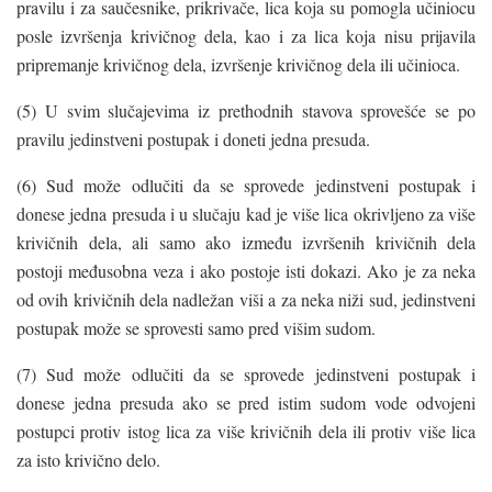
pravilu i za saučesnike, prikrivače, lica koja su pomogla učiniocu
posle izvršenja krivičnog dela, kao i za lica koja nisu prijavila
pripremanje krivičnog dela, izvršenje krivičnog dela ili učinioca.
(5) U svim slučajevima iz prethodnih stavova sprovešće se po
pravilu jedinstveni postupak i doneti jedna presuda.
(6) Sud može odlučiti da se sprovede jedinstveni postupak i
donese jedna presuda i u slučaju kad je više lica okrivljeno za više
krivičnih dela, ali samo ako između izvršenih krivičnih dela
postoji međusobna veza i ako postoje isti dokazi. Ako je za neka
od ovih krivičnih dela nadležan viši a za neka niži sud, jedinstveni
postupak može se sprovesti samo pred višim sudom.
(7) Sud može odlučiti da se sprovede jedinstveni postupak i
donese jedna presuda ako se pred istim sudom vode odvojeni
postupci protiv istog lica za više krivičnih dela ili protiv više lica
za isto krivično delo.