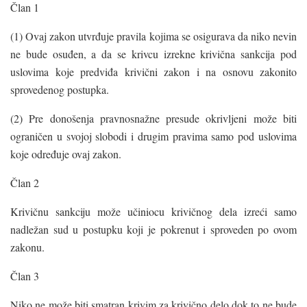
Član 1
(1) Ovaj zakon utvrđuje pravila kojima se osigurava da niko nevin
ne bude osuđen, a da se krivcu izrekne krivična sankcija pod
uslovima koje predviđa krivični zakon i na osnovu zakonito
sprovedenog postupka.
(2) Pre donošenja pravnosnažne presude okrivljeni može biti
ograničen u svojoj slobodi i drugim pravima samo pod uslovima
koje određuje ovaj zakon.
Član 2
Krivičnu sankciju može učiniocu krivičnog dela izreći samo
nadležan sud u postupku koji je pokrenut i sproveden po ovom
zakonu.
Član 3
Niko ne može biti smatran krivim za krivično delo dok to ne bude