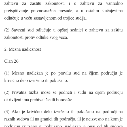
zahtevu za zaštitu zakonitosti i o zahtevu za vanredno
preispitivanje pravnosnažne presude, a u ostalim slučajevima
odlučuje u veću sastavljenom od trojice sudija.
(2) Savezni sud odlučuje u opštoj sednici o zahtevu za zaštitu
zakonitosti protiv odluke svog veća.
2. Mesna nadležnost
Član 26
(1) Mesno nadležan je po pravilu sud na čijem području je
krivično delo izvršeno ili pokušano.
(2) Privatna tužba može se podneti i sudu na čijem području
okrivljeni ima prebivalište ili boravište.
(3) Ako je krivično delo izvršeno ili pokušano na područjima
raznih sudova ili na granici tih područja, ili je neizvesno na kom je
području izvršeno ili pokušano, nadležan je onaj od tih sudova