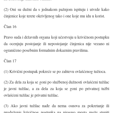
(2) Oni su dužni da s jednakom pažnjom ispituju i utvrde kako
činjenice koje terete okrivljenog tako i one koje mu idu u korist.
Član 16
Pravo suda i državnih organa koji učestvuju u krivičnom postupku
da ocenjuju postojanje ili nepostojanje činjenica nije vezano ni
ograničeno posebnim formalnim dokaznim pravilima.
Član 17
(1) Krivični postupak pokreće se po zahtevu ovlašćenog tužioca.
(2) Za dela za koja se goni po službenoj dužnosti ovlašćeni tužilac
je javni tužilac, a za dela za koja se goni po privatnoj tužbi
ovlašćeni tužilac je privatni tužilac.
(3) Ako javni tužilac nađe da nema osnova za pokretanje ili
produženje krivičnog postupka na njegovo mesto može stupiti