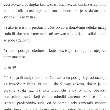
učestvovao u postupku kao tužilac, branilac, zakonski zastupnik ili
punomoćnik oštećenog odnosno tužioca, ili je saslušan kao
svedok ili kao veštak;
5) ako je u istom predmetu učestvovao u donošenju odluke nižeg
suda ili ako je u istom sudu učestvovao u donošenju odluke koja
se pobija žalbom;
6) ako postoje okolnosti koje izazivaju sumnju u njegovu
nepristrasnost.
Član 40
(1) Sudija ili sudija-porotnik, čim sazna da postoji koji od razloga
za izuzeće iz člana 39 tač. 1 do 5 ovog zakona, dužan je da
prekine svaki rad na tom predmetu i da o tome obavesti
predsednika suda, koji će mu odrediti zamenu. Ako se radi o
izuzeću predsednika suda, on će odrediti sebi zamenika između
sudija tog suda, a ako to nije mogućno, zatražiće od predsednika