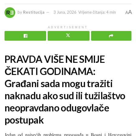
A
by
Restitucija
3 Juna, 2026
Vrijeme čitanja: 4 min
A
ADVERTISEMENT
PRAVDA VIŠE NE SMIJE
ČEKATI GODINAMA:
Građani sada mogu tražiti
naknadu ako sud ili tužilaštvo
neopravdano odugovlače
postupak
Jedan od najvećih problema pravosuđa u Bosni i Hercegovini