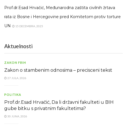
Prof.dr.Esad Hrvačić, Međunarodna zaštita civilnih žrtava
rata iz Bosne i Hercegovine pred Komitetom protiv torture
UN
15 DECEMBRA, 2025
Aktuelnosti
ZAKON FBIH
Zakon o stambenim odnosima – precisceni tekst
27 JULA, 2026
POLITIKA
Prof.dr.Esad Hrvačić, Da li državni fakulteti u BIH
gube bitku s privatnim fakultetima?
30 JUNA, 2026