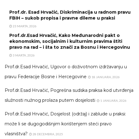
Prof.dr. Esad Hrvačić, Diskriminacija u radnom pravu
FBIH – sukob propisa i pravne dileme u praksi
23 MARTA, 2026
Prof.dr.Esad Hrvačić, Kako Međunarodni pakt o
ekonomskim, socijalnim i kulturnim pravima štiti
pravo na rad – i šta to znači za Bosnu i Hercegovinu
3 MARTA, 2026
Prof.dr.Esad Hrvačić, Ugovor o doživotnom izdržavanju u
pravu Federacije Bosne i Hercegovine
18 JANUARA, 2026
Prof.dr.Esad Hrvačić, Pogrešna sudska praksa kod utvrđenja
služnosti nužnog prolaza putem dosjelosti
1 JANUARA, 2026
Prof.dr.Esad Hrvačić, Dosjelost (održaj) i zablude u praksi:
može li se dugogodišnjim korištenjem steći pravo
vlasništva?
28 DECEMBRA, 2025