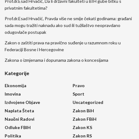
Prof.dr.Esad Hrvačić, Da li državni fakulteti u BIH gube bitku s
privatnim fakultetima?
Prof.dr.Esad Hrvačić, Pravda više ne smije čekati godinama: građani
sada mogu tražiti naknadu ako sud ili tužilaštvo neopravdano
odugovlače postupak
Zakon o zaštiti prava na pravično suđenje u razumnom roku u
Federaciji Bosne i Hercegovine
Zakona o izmjenama i dopunama zakona o koncesijama
Kategorije
Ekonomija
Pravo
Imovina
Sport
Izdvojene Objave
Uncategorized
Naplata Šteta
Zakon BiH
Naučni Radovi
Zakon FBiH
Odluke FBIH
Zakon KS
Politika
Zakon RS