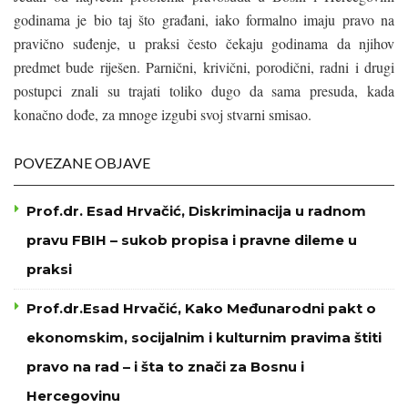
godinama je bio taj što građani, iako formalno imaju pravo na
pravično suđenje, u praksi često čekaju godinama da njihov
predmet bude riješen. Parnični, krivični, porodični, radni i drugi
postupci znali su trajati toliko dugo da sama presuda, kada
konačno dođe, za mnoge izgubi svoj stvarni smisao.
POVEZANE OBJAVE
Prof.dr. Esad Hrvačić, Diskriminacija u radnom
pravu FBIH – sukob propisa i pravne dileme u
praksi
Prof.dr.Esad Hrvačić, Kako Međunarodni pakt o
ekonomskim, socijalnim i kulturnim pravima štiti
pravo na rad – i šta to znači za Bosnu i
Hercegovinu