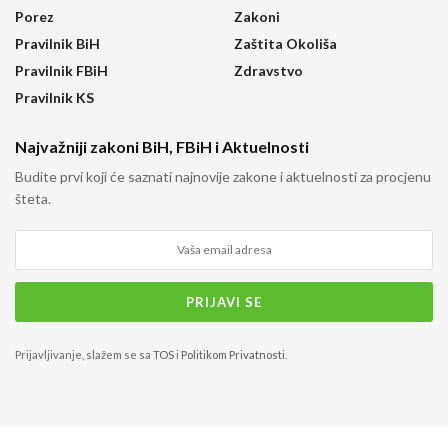
Porez
Zakoni
Pravilnik BiH
Zaštita Okoliša
Pravilnik FBiH
Zdravstvo
Pravilnik KS
Najvažniji zakoni BiH, FBiH i Aktuelnosti
Budite prvi koji će saznati najnovije zakone i aktuelnosti za procjenu
šteta.
Prijavljivanje, slažem se sa
TOS
i
Politikom Privatnosti
.