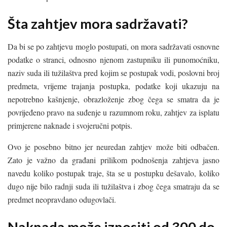
Šta zahtjev mora sadržavati?
Da bi se po zahtjevu moglo postupati, on mora sadržavati osnovne
podatke o stranci, odnosno njenom zastupniku ili punomoćniku,
naziv suda ili tužilaštva pred kojim se postupak vodi, poslovni broj
predmeta, vrijeme trajanja postupka, podatke koji ukazuju na
nepotrebno kašnjenje, obrazloženje zbog čega se smatra da je
povrijeđeno pravo na suđenje u razumnom roku, zahtjev za isplatu
primjerene naknade i svojeručni potpis.
Ovo je posebno bitno jer neuredan zahtjev može biti odbačen.
Zato je važno da građani prilikom podnošenja zahtjeva jasno
navedu koliko postupak traje, šta se u postupku dešavalo, koliko
dugo nije bilo radnji suda ili tužilaštva i zbog čega smatraju da se
predmet neopravdano odugovlači.
Naknada može iznositi od 300 do