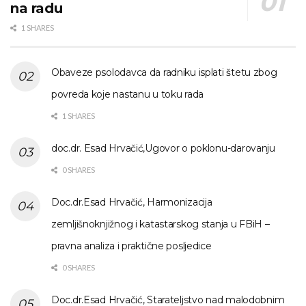
na radu
1 SHARES
Obaveze psolodavca da radniku isplati štetu zbog
povreda koje nastanu u toku rada
1 SHARES
doc.dr. Esad Hrvačić,Ugovor o poklonu-darovanju
0 SHARES
Doc.dr.Esad Hrvačić, Harmonizacija
zemljišnoknjižnog i katastarskog stanja u FBiH –
pravna analiza i praktične posljedice
0 SHARES
Doc.dr.Esad Hrvačić, Starateljstvo nad malodobnim