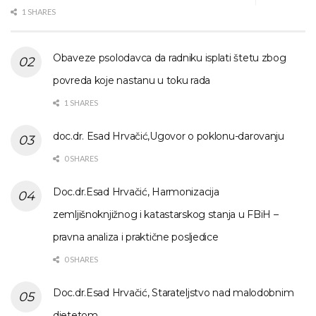
1 SHARES
Obaveze psolodavca da radniku isplati štetu zbog
povreda koje nastanu u toku rada
1 SHARES
doc.dr. Esad Hrvačić,Ugovor o poklonu-darovanju
0 SHARES
Doc.dr.Esad Hrvačić, Harmonizacija
zemljišnoknjižnog i katastarskog stanja u FBiH –
pravna analiza i praktične posljedice
0 SHARES
Doc.dr.Esad Hrvačić, Starateljstvo nad malodobnim
djetetom