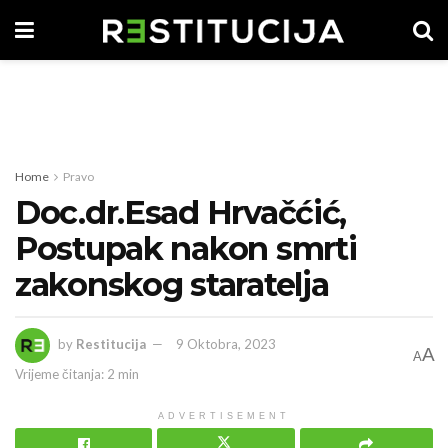
Home
Pravo
Doc.dr.Esad Hrvačćić,
Postupak nakon smrti
zakonskog staratelja
by
Restitucija
9 Oktobra, 2023
A
A
Vrijeme čitanja: 2 min
ADVERTISEMENT