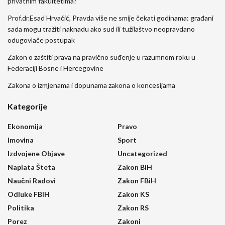
privatnim fakultetima?
Prof.dr.Esad Hrvačić, Pravda više ne smije čekati godinama: građani
sada mogu tražiti naknadu ako sud ili tužilaštvo neopravdano
odugovlače postupak
Zakon o zaštiti prava na pravično suđenje u razumnom roku u
Federaciji Bosne i Hercegovine
Zakona o izmjenama i dopunama zakona o koncesijama
Kategorije
Ekonomija
Pravo
Imovina
Sport
Izdvojene Objave
Uncategorized
Naplata Šteta
Zakon BiH
Naučni Radovi
Zakon FBiH
Odluke FBIH
Zakon KS
Politika
Zakon RS
Porez
Zakoni