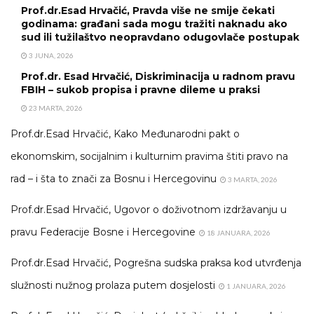
Prof.dr.Esad Hrvačić, Pravda više ne smije čekati
godinama: građani sada mogu tražiti naknadu ako
sud ili tužilaštvo neopravdano odugovlače postupak
3 JUNA, 2026
Prof.dr. Esad Hrvačić, Diskriminacija u radnom pravu
FBIH – sukob propisa i pravne dileme u praksi
23 MARTA, 2026
Prof.dr.Esad Hrvačić, Kako Međunarodni pakt o
ekonomskim, socijalnim i kulturnim pravima štiti pravo na
rad – i šta to znači za Bosnu i Hercegovinu
3 MARTA, 2026
Prof.dr.Esad Hrvačić, Ugovor o doživotnom izdržavanju u
pravu Federacije Bosne i Hercegovine
18 JANUARA, 2026
Prof.dr.Esad Hrvačić, Pogrešna sudska praksa kod utvrđenja
služnosti nužnog prolaza putem dosjelosti
1 JANUARA, 2026