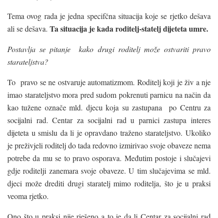
Tema ovog rada je jedna specifčna situacija koje se rjetko dešava
Ta situacija je kada roditelj-statelj dijeteta umre.
ali se dešava.
Postavlja se pitanje kako drugi roditelj može ostvariti pravo
starateljstva?
To pravo se ne ostvaruje automatizmom. Roditelj koji je živ a nje
imao starateljstvo mora pred sudom pokrenuti parnicu na način da
kao tužene označe mld. djecu koja su zastupana po Centru za
socijalni rad. Centar za socijalni rad u parnici zastupa interes
dijeteta u smislu da li je opravdano traženo starateljstvo. Ukoliko
je preživjeli roditelj do tada redovno izmirivao svoje obaveze nema
potrebe da mu se to pravo osporava. Međutim postoje i slučajevi
gdje roditelji zanemara svoje obaveze. U tim slučajevima se mld.
djeci može drediti drugi staratelj mimo roditelja, što je u praksi
veoma rjetko.
Ono što u praksi nije rješeno a to je da li Centar za socijalni rad