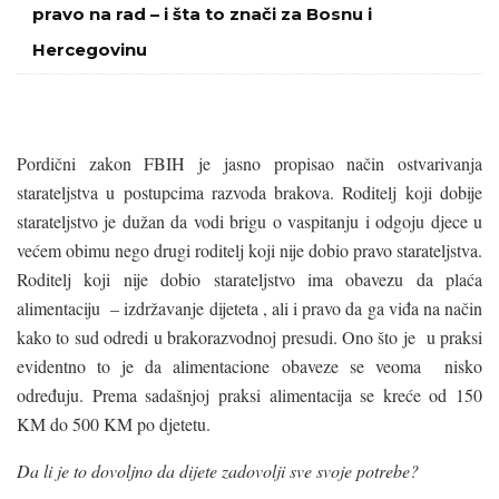
pravo na rad – i šta to znači za Bosnu i
Hercegovinu
Pordični zakon FBIH je jasno propisao način ostvarivanja
starateljstva u postupcima razvoda brakova. Roditelj koji dobije
starateljstvo je dužan da vodi brigu o vaspitanju i odgoju djece u
većem obimu nego drugi roditelj koji nije dobio pravo starateljstva.
Roditelj koji nije dobio starateljstvo ima obavezu da plaća
alimentaciju – izdržavanje dijeteta , ali i pravo da ga viđa na način
kako to sud odredi u brakorazvodnoj presudi. Ono što je u praksi
evidentno to je da alimentacione obaveze se veoma nisko
određuju. Prema sadašnjoj praksi alimentacija se kreće od 150
KM do 500 KM po djetetu.
Da li je to dovoljno da dijete zadovolji sve svoje potrebe?