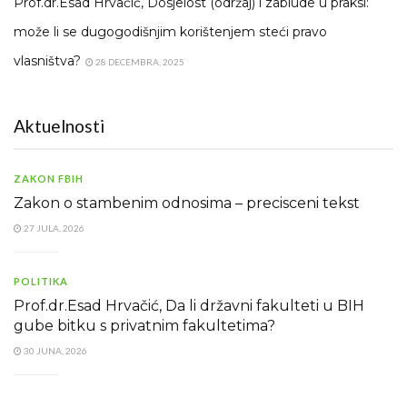
Prof.dr.Esad Hrvačić, Dosjelost (održaj) i zablude u praksi:
može li se dugogodišnjim korištenjem steći pravo
vlasništva?
28 DECEMBRA, 2025
Aktuelnosti
ZAKON FBIH
Zakon o stambenim odnosima – precisceni tekst
27 JULA, 2026
POLITIKA
Prof.dr.Esad Hrvačić, Da li državni fakulteti u BIH
gube bitku s privatnim fakultetima?
30 JUNA, 2026