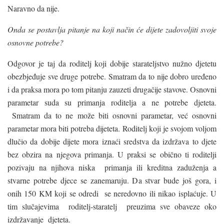
Naravno da nije.
Onda se postavlja pitanje na koji način će dijete zadovoljiti svoje
osnovne potrebe?
Odgovor je taj da roditelj koji dobije starateljstvo nužno djetetu
obezbjeđuje sve druge potrebe. Smatram da to nije dobro uređeno
i da praksa mora po tom pitanju zauzeti drugačije stavove. Osnovni
parametar suda su primanja roditelja a ne potrebe djeteta.
Smatram da to ne može biti osnovni parametar, već osnovni
parametar mora biti potreba dijeteta. Roditelj koji je svojom voljom
dlučio da dobije dijete mora iznaći sredstva da izdržava to djete
bez obzira na njegova primanja. U praksi se obično ti roditelji
pozivaju na njihova niska primanja ili kreditna zaduženja a
stvarne potrebe djece se zanemaruju. Da stvar bude još gora, i
onih 150 KM koji se odredi se neredovno ili nikao isplaćuje. U
tim slučajevima roditelj-staratelj preuzima sve obaveze oko
izdržavanje djeteta.