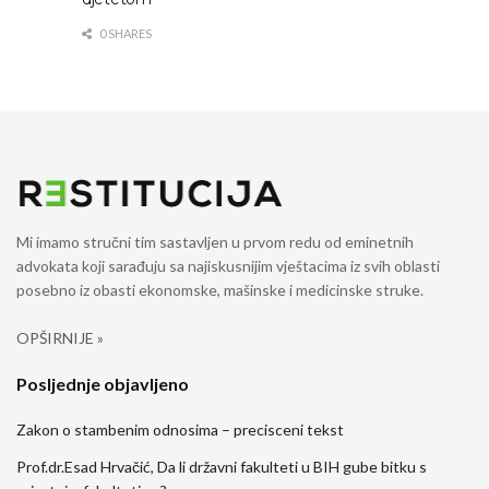
0 SHARES
Mi imamo stručni tim sastavljen u prvom redu od eminetnih
advokata koji sarađuju sa najiskusnijim vještacima iz svih oblasti
posebno iz obasti ekonomske, mašinske i medicinske struke.
OPŠIRNIJE »
Posljednje objavljeno
Zakon o stambenim odnosima – precisceni tekst
Prof.dr.Esad Hrvačić, Da li državni fakulteti u BIH gube bitku s