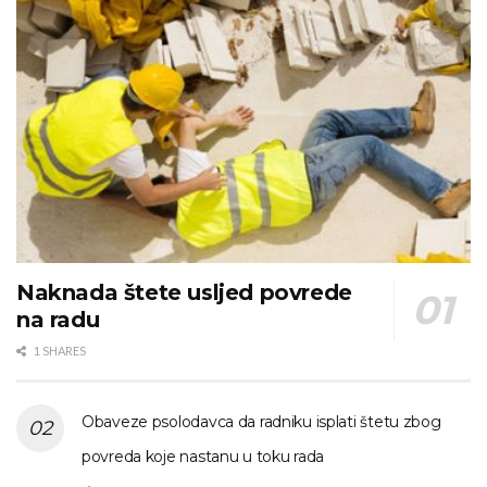
Naknada štete usljed povrede
na radu
1 SHARES
Obaveze psolodavca da radniku isplati štetu zbog
povreda koje nastanu u toku rada