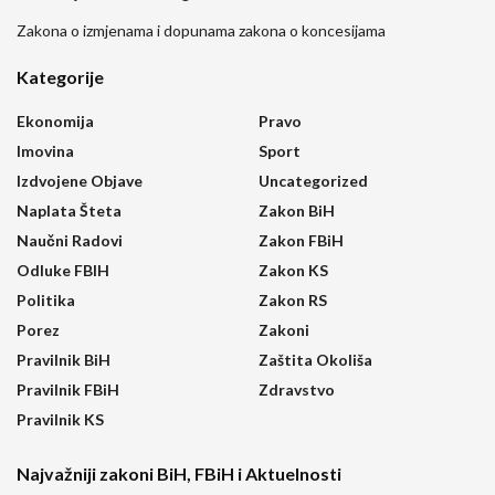
Zakona o izmjenama i dopunama zakona o koncesijama
Kategorije
Ekonomija
Pravo
Imovina
Sport
Izdvojene Objave
Uncategorized
Naplata Šteta
Zakon BiH
Naučni Radovi
Zakon FBiH
Odluke FBIH
Zakon KS
Politika
Zakon RS
Porez
Zakoni
Pravilnik BiH
Zaštita Okoliša
Pravilnik FBiH
Zdravstvo
Pravilnik KS
Najvažniji zakoni BiH, FBiH i Aktuelnosti