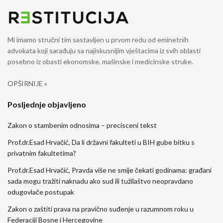
Mi imamo stručni tim sastavljen u prvom redu od eminetnih
advokata koji sarađuju sa najiskusnijim vještacima iz svih oblasti
posebno iz obasti ekonomske, mašinske i medicinske struke.
OPŠIRNIJE »
Posljednje objavljeno
Zakon o stambenim odnosima – precisceni tekst
Prof.dr.Esad Hrvačić, Da li državni fakulteti u BIH gube bitku s
privatnim fakultetima?
Prof.dr.Esad Hrvačić, Pravda više ne smije čekati godinama: građani
sada mogu tražiti naknadu ako sud ili tužilaštvo neopravdano
odugovlače postupak
Zakon o zaštiti prava na pravično suđenje u razumnom roku u
Federaciji Bosne i Hercegovine