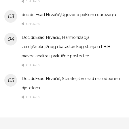
1 SHARES
doc.dr. Esad Hrvačić,Ugovor o poklonu-darovanju
0 SHARES
Doc.dr.Esad Hrvačić, Harmonizacija
zemljišnoknjižnog i katastarskog stanja u FBiH –
pravna analiza i praktične posljedice
0 SHARES
Doc.dr.Esad Hrvačić, Starateljstvo nad malodobnim
djetetom
0 SHARES