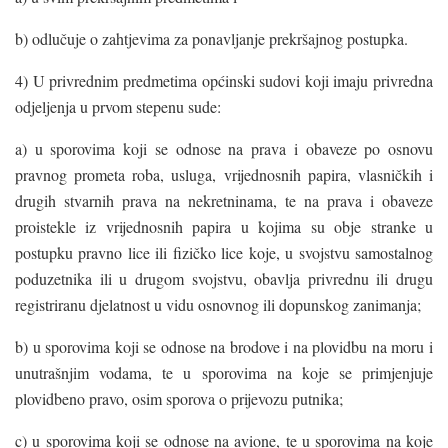
b) odlučuje o zahtjevima za ponavljanje prekršajnog postupka.
4) U privrednim predmetima općinski sudovi koji imaju privredna
odjeljenja u prvom stepenu sude:
a) u sporovima koji se odnose na prava i obaveze po osnovu
pravnog prometa roba, usluga, vrijednosnih papira, vlasničkih i
drugih stvarnih prava na nekretninama, te na prava i obaveze
proistekle iz vrijednosnih papira u kojima su obje stranke u
postupku pravno lice ili fizičko lice koje, u svojstvu samostalnog
poduzetnika ili u drugom svojstvu, obavlja privrednu ili drugu
registriranu djelatnost u vidu osnovnog ili dopunskog zanimanja;
b) u sporovima koji se odnose na brodove i na plovidbu na moru i
unutrašnjim vodama, te u sporovima na koje se primjenjuje
plovidbeno pravo, osim sporova o prijevozu putnika;
c) u sporovima koji se odnose na avione, te u sporovima na koje