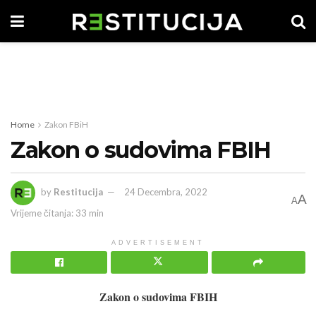
Home
Zakon FBiH
Zakon o sudovima FBIH
by
Restitucija
24 Decembra, 2022
A
A
Vrijeme čitanja: 33 min
ADVERTISEMENT
Zakon o sudovima FBIH