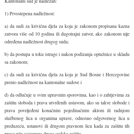
Kantonalni sud je nadležan:
1) Prvostepena nadležnost:
a) da sudi za krivična djela za koja je zakonom propisana kazna
zatvora više od 10 godina ili dugotrajni zatvor, ako zakonom nije
određena nadležnost drugog suda;
b) da postupa u toku istrage i nakon podizanja optužnice u skladu
sa zakonom;
c) da sudi za krivična djela za koja je Sud Bosne i Hercegovine
prenio nadležnost na kantonalne sudove i
d) da odlučuje u svim upravnim sporovima, kao i o zahtjevima za
zaštitu sloboda i prava utvrđenih ustavom, ako su takve slobode i
prava povrijeđeni konačnim pojedinačnim aktom ili radnjom
službenog lica u organima uprave, odnosno odgovornog lica u
preduzeću, ustanovi ili drugom pravnom licu kada za zaštitu tih
prava nije osigurana druga sudska zaštita.