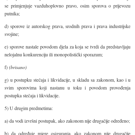
se primjenjuje vazduhoplovno pravo, osim sporova o prijevozu
putnika;
d) sporove iz autorskog prava, srodnih prava i prava industrijske
svojine;
e) sporove nastale povodom djela za koja se tvrdi da predstavljaju
nelojalnu konkurenciju ili monopolistički sporazum;
f)
(brisano)
g) u postupku stečaja i likvidacije, u skladu sa zakonom, kao i u
svim sporovima koji nastanu u toku i povodom provođenja
postupka stečaja i likvidacije.
5) U drugim predmetima:
a) da vodi izvršni postupak, ako zakonom nije drugačije određeno;
b) da određuje mjere osiguranja, ako zakonom nije drugačije