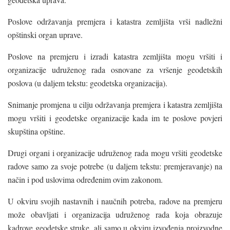
Poslove održavanja premjera i katastra zemljišta vrši nadležni
opštinski organ uprave.
Poslove na premjeru i izradi katastra zemljišta mogu vršiti i
organizacije udruženog rada osnovane za vršenje geodetskih
poslova (u daljem tekstu: geodetska organizacija).
Snimanje promjena u cilju održavanja premjera i katastra zemljišta
mogu vršiti i geodetske organizacije kada im te poslove povjeri
skupština opštine.
Drugi organi i organizacije udruženog rada mogu vršiti geodetske
radove samo za svoje potrebe (u daljem tekstu: premjeravanje) na
način i pod uslovima određenim ovim zakonom.
U okviru svojih nastavnih i naučnih potreba, radove na premjeru
može obavljati i organizacija udruženog rada koja obrazuje
kadrove geodetske struke, ali samo u okviru izvođenja proizvodne