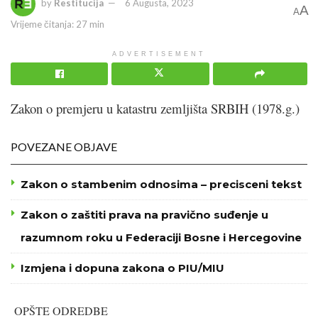
by
Restitucija
6 Augusta, 2023
A
A
Vrijeme čitanja: 27 min
ADVERTISEMENT
Zakon o premjeru u katastru zemljišta SRBIH (1978.g.)
POVEZANE OBJAVE
Zakon o stambenim odnosima – precisceni tekst
Zakon o zaštiti prava na pravično suđenje u
razumnom roku u Federaciji Bosne i Hercegovine
Izmjena i dopuna zakona o PIU/MIU
OPŠTE ODREDBE