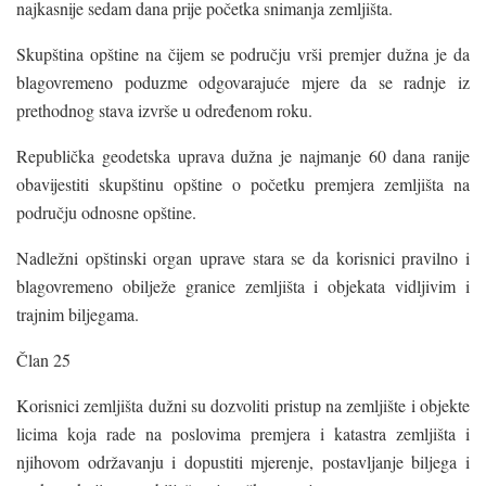
najkasnije sedam dana prije početka snimanja zemljišta.
Skupština opštine na čijem se području vrši premjer dužna je da
blagovremeno poduzme odgovarajuće mjere da se radnje iz
prethodnog stava izvrše u određenom roku.
Republička geodetska uprava dužna je najmanje 60 dana ranije
obavijestiti skupštinu opštine o početku premjera zemljišta na
području odnosne opštine.
Nadležni opštinski organ uprave stara se da korisnici pravilno i
blagovremeno obilježe granice zemljišta i objekata vidljivim i
trajnim biljegama.
Član 25
Korisnici zemljišta dužni su dozvoliti pristup na zemljište i objekte
licima koja rade na poslovima premjera i katastra zemljišta i
njihovom održavanju i dopustiti mjerenje, postavljanje biljega i