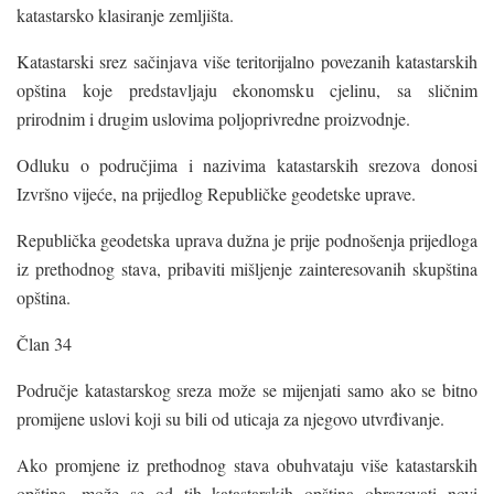
katastarsko klasiranje zemljišta.
Katastarski srez sačinjava više teritorijalno povezanih katastarskih
opština koje predstavljaju ekonomsku cjelinu, sa sličnim
prirodnim i drugim uslovima poljoprivredne proizvodnje.
Odluku o područjima i nazivima katastarskih srezova donosi
Izvršno vijeće, na prijedlog Republičke geodetske uprave.
Republička geodetska uprava dužna je prije podnošenja prijedloga
iz prethodnog stava, pribaviti mišljenje zainteresovanih skupština
opština.
Član 34
Područje katastarskog sreza može se mijenjati samo ako se bitno
promijene uslovi koji su bili od uticaja za njegovo utvrđivanje.
Ako promjene iz prethodnog stava obuhvataju više katastarskih
opština, može se od tih katastarskih opština obrazovati novi