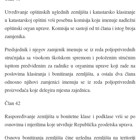
Utvrđivanje opštinskih uglednih zemljišta i katastarsko klasiranje
u katastarskoj opštini vrši posebna komisija koju imenuje nadležni
opštinski organ uprave. Komisija se sastoji od tri člana i istog broja
zamjenika.
Predsjednik i njegov zamjenik imenuju se iz reda poljoprivrednih
stručnjaka sa visokom školskom spremom i položenim stručnim
ispitom predviđenim za radnike u organima uprave koji rade na
poslovima klasiranja i bonitiranja zemljišta, a ostala dva člana
odnosno njihovi zamjenici imenuju se iz reda poljoprivrednih
proizvođača koje delegira mjesna zajednica.
Član 42
Raspoređivanje zemljišta u bonitetne klase i podklase vrši se po
osnovima i mjerilima koje utvrđuje Republička geodetska uprava.
Osnovu bonitiranja zemljišta čine ugledna zemljišta na teritoriji