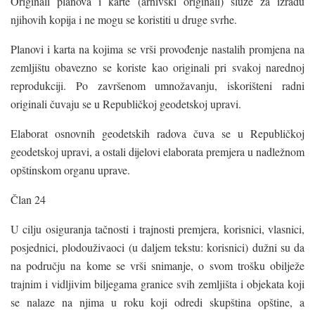
Originali planova i karte (arhivski originali) služe za izradu
njihovih kopija i ne mogu se koristiti u druge svrhe.
Planovi i karta na kojima se vrši provođenje nastalih promjena na
zemljištu obavezno se koriste kao originali pri svakoj narednoj
reprodukciji. Po završenom umnožavanju, iskorišteni radni
originali čuvaju se u Republičkoj geodetskoj upravi.
Elaborat osnovnih geodetskih radova čuva se u Republičkoj
geodetskoj upravi, a ostali dijelovi elaborata premjera u nadležnom
opštinskom organu uprave.
Član 24
U cilju osiguranja tačnosti i trajnosti premjera, korisnici, vlasnici,
posjednici, plodouživaoci (u daljem tekstu: korisnici) dužni su da
na području na kome se vrši snimanje, o svom trošku obilježe
trajnim i vidljivim biljegama granice svih zemljišta i objekata koji
se nalaze na njima u roku koji odredi skupština opštine, a