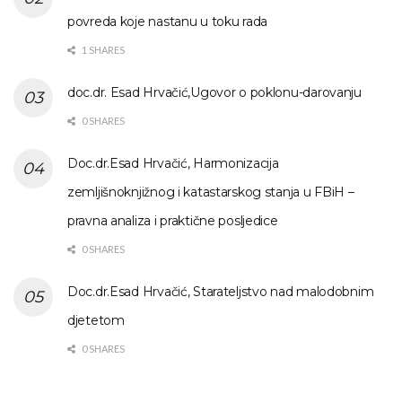
povreda koje nastanu u toku rada
1 SHARES
doc.dr. Esad Hrvačić,Ugovor o poklonu-darovanju
0 SHARES
Doc.dr.Esad Hrvačić, Harmonizacija
zemljišnoknjižnog i katastarskog stanja u FBiH –
pravna analiza i praktične posljedice
0 SHARES
Doc.dr.Esad Hrvačić, Starateljstvo nad malodobnim
djetetom
0 SHARES