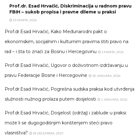
Prof.dr. Esad Hrvačić, Diskriminacija u radnom pravu
FBIH – sukob propisa i pravne dileme u praksi
23 MARTA, 2026
Prof.dr.Esad Hrvačić, Kako Međunarodni pakt o
ekonomskim, socijalnim i kulturnim pravima štiti pravo na
rad – i šta to znači za Bosnu i Hercegovinu
3 MARTA, 2026
Prof.dr.Esad Hrvačić, Ugovor o doživotnom izdržavanju u
pravu Federacije Bosne i Hercegovine
18 JANUARA, 2026
Prof.dr.Esad Hrvačić, Pogrešna sudska praksa kod utvrđenja
služnosti nužnog prolaza putem dosjelosti
1 JANUARA, 2026
Prof.dr.Esad Hrvačić, Dosjelost (održaj) i zablude u praksi:
može li se dugogodišnjim korištenjem steći pravo
vlasništva?
28 DECEMBRA, 2025