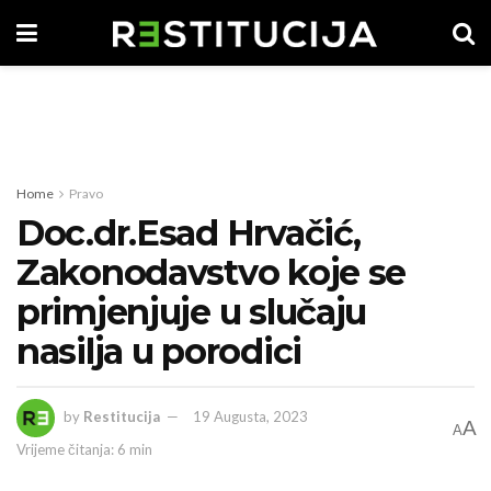
Home
Pravo
Doc.dr.Esad Hrvačić,
Zakonodavstvo koje se
primjenjuje u slučaju
nasilja u porodici
by
Restitucija
19 Augusta, 2023
A
A
Vrijeme čitanja: 6 min