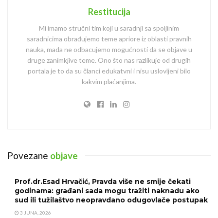
Restitucija
Mi imamo stručni tim koji u saradnji sa spoljinim
saradnicima obrađujemo teme apriore iz oblasti pravnih
nauka, mada ne odbacujemo mogućnosti da se objave u
druge zanimkjive teme. Ono što nas razlikuje od drugih
portala je to da su članci edukatvni i nisu uslovljeni bilo
kakvim plaćanjima.
Povezane
objave
Prof.dr.Esad Hrvačić, Pravda više ne smije čekati
godinama: građani sada mogu tražiti naknadu ako
sud ili tužilaštvo neopravdano odugovlače postupak
3 JUNA, 2026