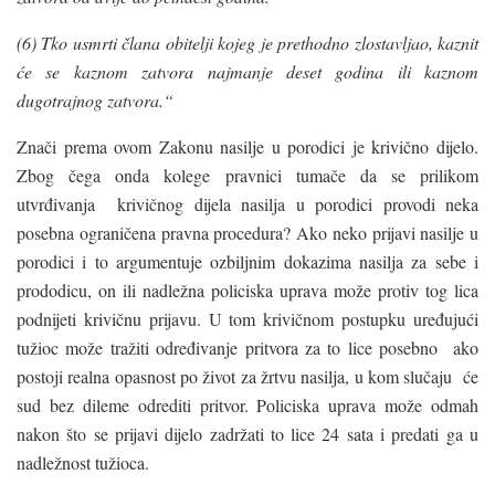
(6) Tko usmrti člana obitelji kojeg je prethodno zlostavljao, kaznit
će se kaznom zatvora najmanje deset godina ili kaznom
dugotrajnog zatvora.“
Znači prema ovom Zakonu nasilje u porodici je krivično dijelo.
Zbog čega onda kolege pravnici tumače da se prilikom
utvrđivanja krivičnog dijela nasilja u porodici provodi neka
posebna ograničena pravna procedura? Ako neko prijavi nasilje u
porodici i to argumentuje ozbiljnim dokazima nasilja za sebe i
prododicu, on ili nadležna policiska uprava može protiv tog lica
podnijeti krivičnu prijavu. U tom krivičnom postupku uređujući
tužioc može tražiti određivanje pritvora za to lice posebno ako
postoji realna opasnost po život za žrtvu nasilja, u kom slučaju će
sud bez dileme odrediti pritvor. Policiska uprava može odmah
nakon što se prijavi dijelo zadržati to lice 24 sata i predati ga u
nadležnost tužioca.