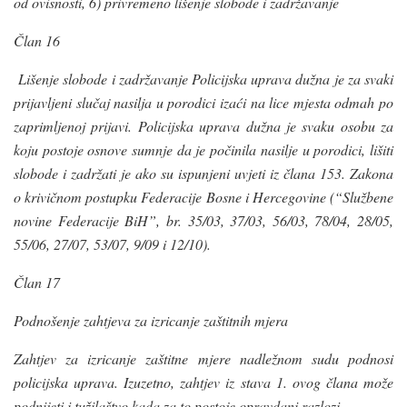
od ovisnosti, 6) privremeno lišenje slobode i zadržavanje
Član 16
Lišenje slobode i zadržavanje Policijska uprava dužna je za svaki
prijavljeni slučaj nasilja u porodici izaći na lice mjesta odmah po
zaprimljenoj prijavi. Policijska uprava dužna je svaku osobu za
koju postoje osnove sumnje da je počinila nasilje u porodici, lišiti
slobode i zadržati je ako su ispunjeni uvjeti iz člana 153. Zakona
o krivičnom postupku Federacije Bosne i Hercegovine (“Službene
novine Federacije BiH”, br. 35/03, 37/03, 56/03, 78/04, 28/05,
55/06, 27/07, 53/07, 9/09 i 12/10).
Član 17
Podnošenje zahtjeva za izricanje zaštitnih mjera
Zahtjev za izricanje zaštitne mjere nadležnom sudu podnosi
policijska uprava. Izuzetno, zahtjev iz stava 1. ovog člana može
podnijeti i tužilaštvo kada za to postoje opravdani razlozi.