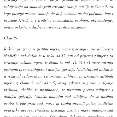
zahtijeva/ju od suda da je/ih izrekne; radnje nasilja iz člana 7. za
koje postoje osnove sumnje da ih je nasilna osoba počinila; ime i
prezime žrtve/ava i srodstvo sa nasilnom osobom; obrazloženje;
potpis ovlaštene službene osobe i prilozi uz zahtjev.
Član 19
Rokovi za izricanje zaštitne mjere, način izricanja i pravni lijekovi
Nadležni sud dužan je u roku od 12 sati od prijema zahtjeva za
izricanje zaštitne mjere iz člana 9. tač. 1), 2) i 3) ovog zakona
postupiti prema zahtjevu i donijeti rješenje. Nadležni sud dužan je
u roku od sedam dana od prijema zahtjeva za izricanje zaštitnih
mjera iz člana 9. tač. 4) i 5) ovog zakona osigurati mišljenje
vještaka, ukoliko je neophodno, te postupiti prema zahtjevu i
donijeti rješenje. Ukoliko nadležni sud zahtijeva da se nasilna
osoba izvede pred sud, može tu osobu pozvati putem nadležne
policijske uprave. Prilikom izricanja zaštitne mjere nadležni sud
nije ograničen posebnim formalnim dokaznim pravilima radi