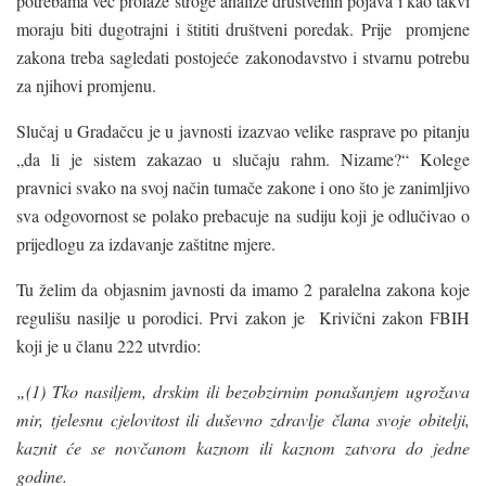
potrebama vec prolaze stroge analize društvenih pojava i kao takvi
moraju biti dugotrajni i štititi društveni poredak. Prije promjene
zakona treba sagledati postojeće zakonodavstvo i stvarnu potrebu
za njihovi promjenu.
Slučaj u Gradačcu je u javnosti izazvao velike rasprave po pitanju
„da li je sistem zakazao u slučaju rahm. Nizame?“ Kolege
pravnici svako na svoj način tumače zakone i ono što je zanimljivo
sva odgovornost se polako prebacuje na sudiju koji je odlučivao o
prijedlogu za izdavanje zaštitne mjere.
Tu želim da objasnim javnosti da imamo 2 paralelna zakona koje
regulišu nasilje u porodici. Prvi zakon je Krivični zakon FBIH
koji je u članu 222 utvrdio:
„(1) Tko nasiljem, drskim ili bezobzirnim ponašanjem ugrožava
mir, tjelesnu cjelovitost ili duševno zdravlje člana svoje obitelji,
kaznit će se novčanom kaznom ili kaznom zatvora do jedne
godine.