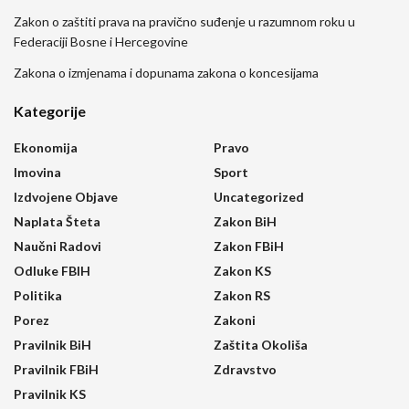
Zakon o zaštiti prava na pravično suđenje u razumnom roku u
Federaciji Bosne i Hercegovine
Zakona o izmjenama i dopunama zakona o koncesijama
Kategorije
Ekonomija
Pravo
Imovina
Sport
Izdvojene Objave
Uncategorized
Naplata Šteta
Zakon BiH
Naučni Radovi
Zakon FBiH
Odluke FBIH
Zakon KS
Politika
Zakon RS
Porez
Zakoni
Pravilnik BiH
Zaštita Okoliša
Pravilnik FBiH
Zdravstvo
Pravilnik KS