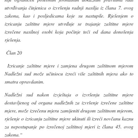
utvrđivanja činjenica o izvršenju radnji nasilja iz člana 7. ovog
zakona, kao i posljedicama koje su nastupile. Rješenjem o
izricanju zaštitne mjere utvrđuje se trajanje zaštitne mjere
izrečene nasilnoj osobi koja počinje teći od dana donošenja
rješenja.
Član 20
Izricanje zaštitne mjere i zamjena drugom zaštitnom mjerom
Nadležni sud može učiniocu izreći više zaštitnih mjera ako to
smatra opravdanim.
Nadležni sud nakon izvještaja o izvršenju zaštitne mjere
dostavljenog od organa nadležnih za izvršenje izrečene zaštitne
mjere, može izrečenu mjeru zamijeniti drugom zaštitnom mjerom,
rješenje o izricanju zaštitne mjere ukinuti ili izreći novčanu kaznu
za nepostupanje po izrečenoj zaštitnoj mjeri iz člana 45. ovog
zakona.“