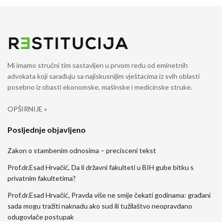
Mi imamo stručni tim sastavljen u prvom redu od eminetnih
advokata koji sarađuju sa najiskusnijim vještacima iz svih oblasti
posebno iz obasti ekonomske, mašinske i medicinske struke.
OPŠIRNIJE »
Posljednje objavljeno
Zakon o stambenim odnosima – precisceni tekst
Prof.dr.Esad Hrvačić, Da li državni fakulteti u BIH gube bitku s
privatnim fakultetima?
Prof.dr.Esad Hrvačić, Pravda više ne smije čekati godinama: građani
sada mogu tražiti naknadu ako sud ili tužilaštvo neopravdano
odugovlače postupak