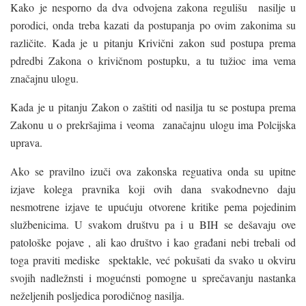
Kako je nesporno da dva odvojena zakona regulišu nasilje u
porodici, onda treba kazati da postupanja po ovim zakonima su
različite. Kada je u pitanju Krivični zakon sud postupa prema
pdredbi Zakona o krivičnom postupku, a tu tužioc ima vema
značajnu ulogu.
Kada je u pitanju Zakon o zaštiti od nasilja tu se postupa prema
Zakonu u o prekršajima i veoma zanačajnu ulogu ima Polcijska
uprava.
Ako se pravilno izuči ova zakonska reguativa onda su upitne
izjave kolega pravnika koji ovih dana svakodnevno daju
nesmotrene izjave te upućuju otvorene kritike pema pojedinim
službenicima. U svakom društvu pa i u BIH se dešavaju ove
patološke pojave , ali kao društvo i kao građani nebi trebali od
toga praviti mediske spektakle, već pokušati da svako u okviru
svojih nadležnsti i mogućnsti pomogne u sprečavanju nastanka
neželjenih posljedica porodičnog nasilja.