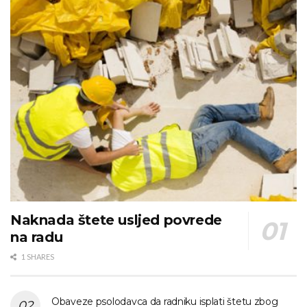
Naknada štete usljed povrede
na radu
1 SHARES
Obaveze psolodavca da radniku isplati štetu zbog