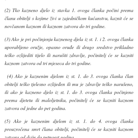
(2) Tko kazneno djelo iz stavka 1. ovoga članka počini prema
članu obitelji s kojime živi u zajedničkom kućanstvu, kaznit će se
novčanom kaznom ili kaznom zatvora do tri godine.
(3) Ako je pri počinjenju kaznenog djela iz st. 1. i 2. ovoga članka
uporabljeno oružje, opasno oruđe ili drugo sredstvo prikladno
teško ozlijediti tijelo ili narušiti zdravlje, počinitelj će se kazniti
kaznom zatvora od tri mjeseca do tri godine.
(4) Ako je kaznenim djelom iz st. 1. do 3. ovoga članka član
obitelji teško tjelesno ozlijeđen ili mu je zdravlje teško narušeno,
ili ako je kazneno djelo iz st. 1. do 3. ovoga članka počinjeno
prema djetetu ili maloljetniku, počinitelj će se kazniti kaznom
zatvora od jedne do pet godina.
(5) Ako je kaznenim djelom iz st. 1. do 4. ovoga članka
prouzročena smrt člana obitelji, počinitelj će se kazniti kaznom
zatvora od dvije do petnaest godina.