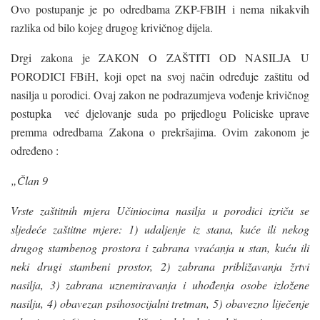
Ovo postupanje je po odredbama ZKP-FBIH i nema nikakvih
razlika od bilo kojeg drugog krivičnog dijela.
Drgi zakona je ZAKON O ZAŠTITI OD NASILJA U
PORODICI FBiH, koji opet na svoj način određuje zaštitu od
nasilja u porodici. Ovaj zakon ne podrazumjeva vođenje krivičnog
postupka već djelovanje suda po prijedlogu Policiske uprave
premma odredbama Zakona o prekršajima. Ovim zakonom je
određeno :
„Član 9
Vrste zaštitnih mjera Učiniocima nasilja u porodici izriču se
sljedeće zaštitne mjere: 1) udaljenje iz stana, kuće ili nekog
drugog stambenog prostora i zabrana vraćanja u stan, kuću ili
neki drugi stambeni prostor, 2) zabrana približavanja žrtvi
nasilja, 3) zabrana uznemiravanja i uhođenja osobe izložene
nasilju, 4) obavezan psihosocijalni tretman, 5) obavezno liječenje