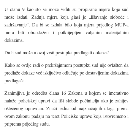
U članu 9 kao što se može viditi su propisane mijere koje sud
može izdati. Zadnja mjera koja glasi je „lišavanje slobode i
zadržavanje“. Da bi se izdala bilo koja mjera prijedlog MUP-a
mora biti obrazložen i potkrijepljen valjanim materijalnim
dokazima.
Da li sud može u ovoj vrsti postupka predlagati dokaze?
Kako se ovdje radi o prekršajnmom postupku sud nije ovlašten da
predlaže dokaze već isključivo odlučuje po dostavljenim dokazima
predlagača.
Zanimljiva je odredba člana 16 Zakona u kojem se imerativno
nalaže policiskoj upravi da liši slobde počinitelja ako je zahtjev
oštećenog opravdan. Znači jedna od najznačajnih uloga prema
ovom zakonu padaju na teret Policiske uprave koja istovremeno i
priprema prijedlog sudu.