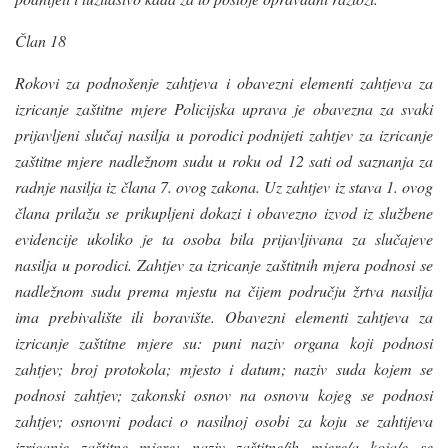
Član 18
Rokovi za podnošenje zahtjeva i obavezni elementi zahtjeva za
izricanje zaštitne mjere Policijska uprava je obavezna za svaki
prijavljeni slučaj nasilja u porodici podnijeti zahtjev za izricanje
zaštitne mjere nadležnom sudu u roku od 12 sati od saznanja za
radnje nasilja iz člana 7. ovog zakona. Uz zahtjev iz stava 1. ovog
člana prilažu se prikupljeni dokazi i obavezno izvod iz službene
evidencije ukoliko je ta osoba bila prijavljivana za slučajeve
nasilja u porodici. Zahtjev za izricanje zaštitnih mjera podnosi se
nadležnom sudu prema mjestu na čijem području žrtva nasilja
ima prebivalište ili boravište. Obavezni elementi zahtjeva za
izricanje zaštitne mjere su: puni naziv organa koji podnosi
zahtjev; broj protokola; mjesto i datum; naziv suda kojem se
podnosi zahtjev; zakonski osnov na osnovu kojeg se podnosi
zahtjev; osnovni podaci o nasilnoj osobi za koju se zahtijeva
izricanje zaštitne mjere; naziv zaštitne/ih mjere/a koja/e se