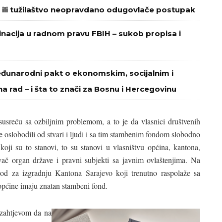
 ili tužilaštvo neopravdano odugovlače postupak
minacija u radnom pravu FBIH – sukob propisa i
eđunarodni pakt o ekonomskim, socijalnim i
na rad – i šta to znači za Bosnu i Hercegovinu
susreću sa ozbiljnim problemom, a to je da vlasnici društvenih
ve oslobodili od stvari i ljudi i sa tim stambenim fondom slobodno
 koji su to stanovi, to su stanovi u vlasništvu općina, kantona,
nivač organ države i pravni subjekti sa javnim ovlaštenjima. Na
od za izgradnju Kantona Sarajevo koji trenutno raspolaže sa
općine imaju znatan stambeni fond.
 zahtjevom da na