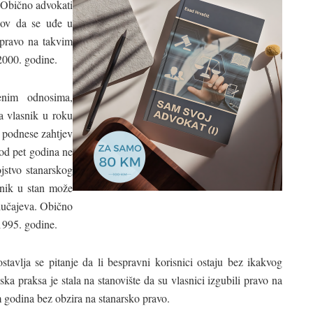
. Obično advokati
slov da se uđe u
 pravo na takvim
2000. godine.
nim odnosima,
a vlasnik u roku
e podnese zahtjev
 od pet godina ne
ojstvo stanarskog
snik u stan može
slučajeva. Obično
 1995. godine.
tavlja se pitanje da li bespravni korisnici ostaju bez ikakvog
dska praksa je stala na stanovište da su vlasnici izgubili pravo na
 godina bez obzira na stanarsko pravo.