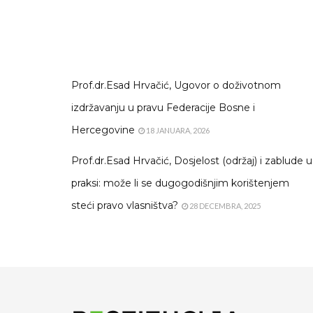
Prof.dr.Esad Hrvačić, Ugovor o doživotnom
izdržavanju u pravu Federacije Bosne i
Hercegovine
18 JANUARA, 2026
Prof.dr.Esad Hrvačić, Dosjelost (održaj) i zablude u
praksi: može li se dugogodišnjim korištenjem
steći pravo vlasništva?
28 DECEMBRA, 2025