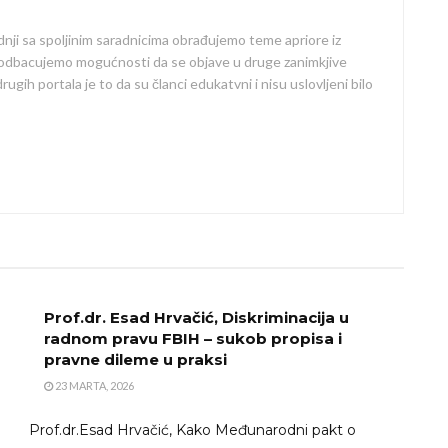
dnji sa spoljinim saradnicima obrađujemo teme apriore iz
 odbacujemo mogućnosti da se objave u druge zanimkjive
ugih portala je to da su članci edukatvni i nisu uslovljeni bilo
Prof.dr. Esad Hrvačić, Diskriminacija u
radnom pravu FBIH – sukob propisa i
pravne dileme u praksi
23 MARTA, 2026
Prof.dr.Esad Hrvačić, Kako Međunarodni pakt o