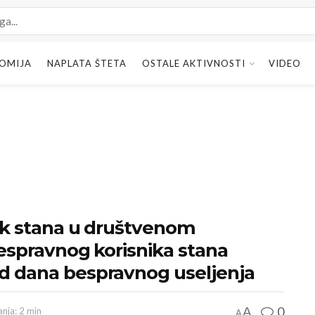
OMIJA
NAPLATA ŠTETA
OSTALE AKTIVNOSTI
VIDEO
nik stana u društvenom
bespravnog korisnika stana
od dana bespravnog useljenja
0
A
anja: 2 min
A