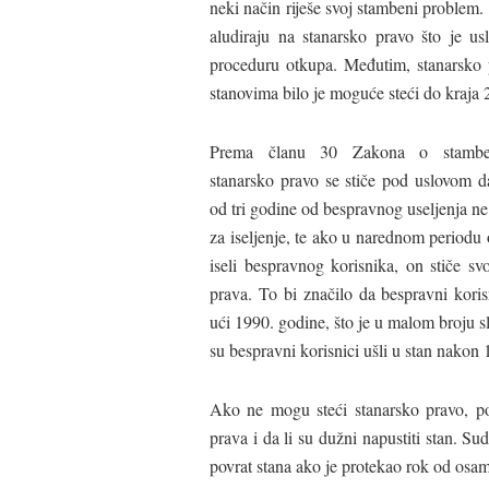
neki način riješe svoj stambeni problem
aludiraju na stanarsko pravo što je u
proceduru otkupa. Međutim, stanarsko
stanovima bilo je moguće steći do kraja 
Prema članu 30 Zakona o stambe
stanarsko pravo se stiče pod uslovom d
od tri godine od bespravnog useljenja n
za iseljenje, te ako u narednom periodu
iseli bespravnog korisnika, on stiče sv
prava. To bi značilo da bespravni kori
ući 1990. godine, što je u malom broju 
su bespravni korisnici ušli u stan nakon
Ako ne mogu steći stanarsko pravo, pos
prava i da li su dužni napustiti stan. Su
povrat stana ako je protekao rok od osam