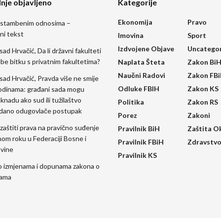
nje objavljeno
Kategorije
Ekonomija
Pravo
 stambenim odnosima –
ni tekst
Imovina
Sport
Izdvojene Objave
Uncatego
sad Hrvačić, Da li državni fakulteti
be bitku s privatnim fakultetima?
Naplata Šteta
Zakon Bi
Naučni Radovi
Zakon FB
Esad Hrvačić, Pravda više ne smije
Odluke FBIH
Zakon KS
odinama: građani sada mogu
aknadu ako sud ili tužilaštvo
Politika
Zakon RS
dano odugovlače postupak
Porez
Zakoni
zaštiti prava na pravično suđenje
Pravilnik BiH
Zaštita O
om roku u Federaciji Bosne i
Pravilnik FBiH
Zdravstv
vine
Pravilnik KS
o izmjenama i dopunama zakona o
jama