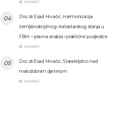
0 SHARES
Doc.dr.Esad Hrvačić, Harmonizacija
zemljišnoknjižnog i katastarskog stanja u
FBiH – pravna analiza i praktične posljedice
0 SHARES
Doc.dr.Esad Hrvačić, Starateljstvo nad
malodobnim djetetom
0 SHARES