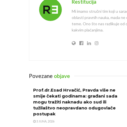
Restitucija
Mi imamo stručni tim koji u sara
oblasti pravnih nauka, mada ne
teme. Ono što nas razlikuje od dr
kakvim plaćanjima.
Povezane
objave
Prof.dr.Esad Hrvačić, Pravda više ne
smije čekati godinama: građani sada
mogu tražiti naknadu ako sud ili
tužilaštvo neopravdano odugovlače
postupak
3 JUNA, 2026