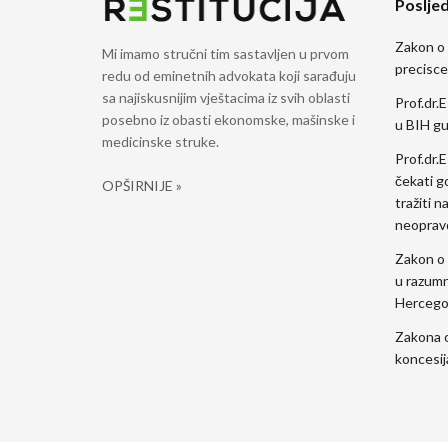
Posljed
Zakon o
Mi imamo stručni tim sastavljen u prvom
precisce
redu od eminetnih advokata koji sarađuju
sa najiskusnijim vještacima iz svih oblasti
Prof.dr.E
posebno iz obasti ekonomske, mašinske i
u BIH gu
medicinske struke.
Prof.dr.
čekati g
OPŠIRNIJE »
tražiti n
neoprav
Zakon o 
u razumn
Hercego
Zakona 
koncesi