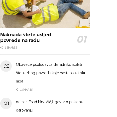
Naknada štete usljed
povrede na radu
1 SHARES
Obaveze psolodavca da radniku isplati
štetu zbog povreda koje nastanu u toku
rada
1 SHARES
doc.dr. Esad Hrvačić,Ugovor o poklonu-
darovanju