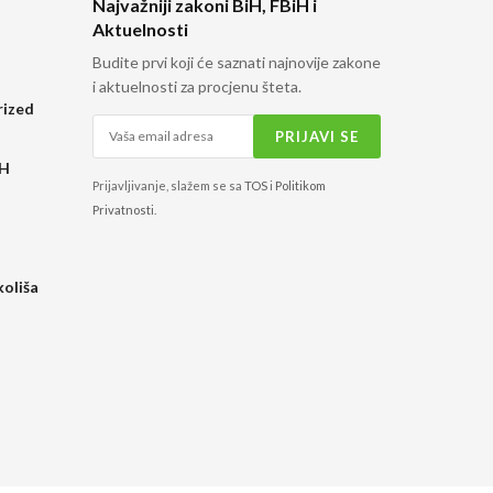
Najvažniji zakoni BiH, FBiH i
Aktuelnosti
Budite prvi koji će saznati najnovije zakone
i aktuelnosti za procjenu šteta.
rized
H
iH
Prijavljivanje, slažem se sa
TOS
i
Politikom
Privatnosti
.
koliša
o