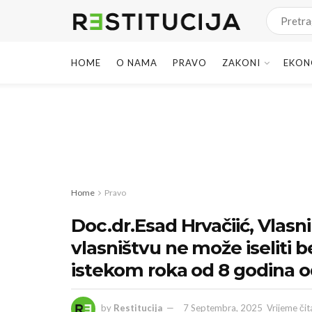
HOME
O NAMA
PRAVO
ZAKONI
EKON
Home
Pravo
Doc.dr.Esad Hrvačiić, Vlas
vlasništvu ne može iseliti 
istekom roka od 8 godina 
by
Restitucija
7 Septembra, 2025
Vrijeme čit