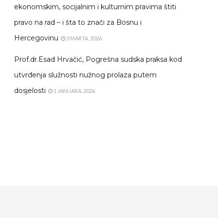
ekonomskim, socijalnim i kulturnim pravima štiti
pravo na rad – i šta to znači za Bosnu i
Hercegovinu
3 MARTA, 2026
Prof.dr.Esad Hrvačić, Pogrešna sudska praksa kod
utvrđenja služnosti nužnog prolaza putem
dosjelosti
1 JANUARA, 2026