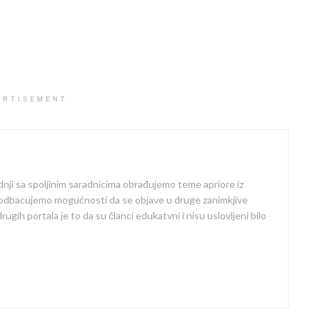
ERTISEMENT
dnji sa spoljinim saradnicima obrađujemo teme apriore iz
 odbacujemo mogućnosti da se objave u druge zanimkjive
ugih portala je to da su članci edukatvni i nisu uslovljeni bilo