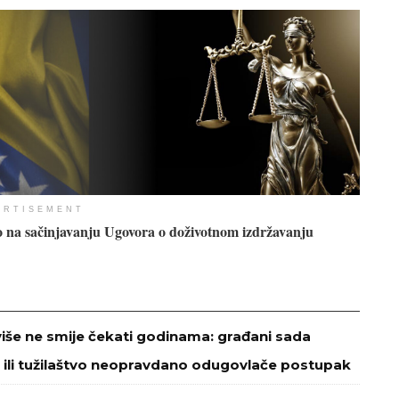
ERTISEMENT
vo na sačinjavanju Ugovora o doživotnom izdržavanju
više ne smije čekati godinama: građani sada
 ili tužilaštvo neopravdano odugovlače postupak