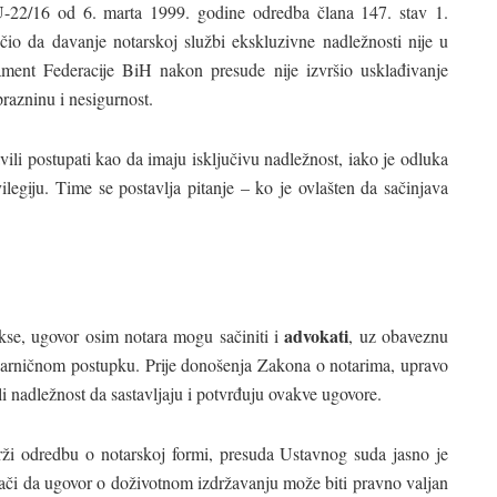
22/16 od 6. marta 1999. godine odredba člana 147. stav 1.
učio da davanje notarskoj službi ekskluzivne nadležnosti nije u
ment Federacije BiH nakon presude nije izvršio usklađivanje
prazninu i nesigurnost.
vili postupati kao da imaju isključivu nadležnost, iako je odluka
legiju. Time se postavlja pitanje – ko je ovlašten da sačinjava
advokati
akse, ugovor osim notara mogu sačiniti i
, uz obaveznu
nparničnom postupku. Prije donošenja Zakona o notarima, upravo
 nadležnost da sastavljaju i potvrđuju ovakve ugovore.
rži odredbu o notarskoj formi, presuda Ustavnog suda jasno je
ači da ugovor o doživotnom izdržavanju može biti pravno valjan