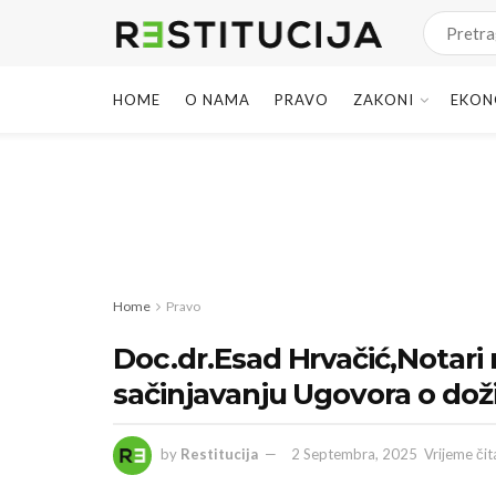
HOME
O NAMA
PRAVO
ZAKONI
EKON
Home
Pravo
Doc.dr.Esad Hrvačić,Notari 
sačinjavanju Ugovora o do
by
Restitucija
2 Septembra, 2025
Vrijeme čit