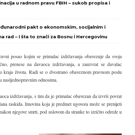
minacija u radnom pravu FBIH – sukob propisa i
eđunarodni pakt o ekonomskim, socijalnim i
na rad – i šta to znači za Bosnu i Hercegovinu
avni posao kojim se primalac izdržavanja obavezuje da svoja
mično, prenese na davaoca izdržavanja, a zauzvrat se davalac
do kraja života. Radi se o dvostrano obaveznom pravnom poslu
ja u nasljednopravnim odnosima.
aoca izdržavanja, s tim da je primalac obavezan da izvrši povrat
dana raskida. Imovina koja je predmet ugovora može se prenijeti
 nakon njegove smrti, pod uslovom da stranke to izričito odrede u