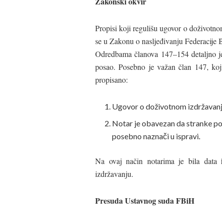
Zakonski okvir
Propisi koji regulišu ugovor o doživotn
se u Zakonu o nasljeđivanju Federacije 
Odredbama članova 147–154 detaljno je
posao. Posebno je važan član 147, koj
propisano:
Ugovor o doživotnom izdržavanju
Notar je obavezan da stranke po
posebno naznači u ispravi.
Na ovaj način notarima je bila data
izdržavanju.
Presuda Ustavnog suda FBiH