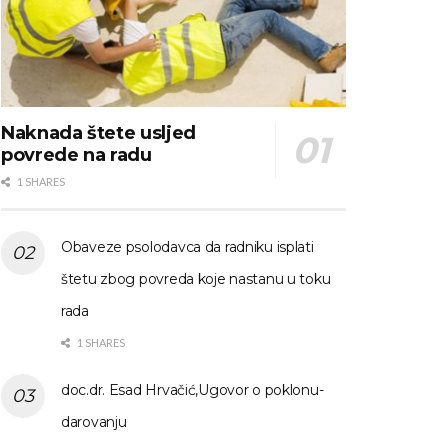
Naknada štete usljed
povrede na radu
1 SHARES
Obaveze psolodavca da radniku isplati
štetu zbog povreda koje nastanu u toku
rada
1 SHARES
doc.dr. Esad Hrvačić,Ugovor o poklonu-
darovanju