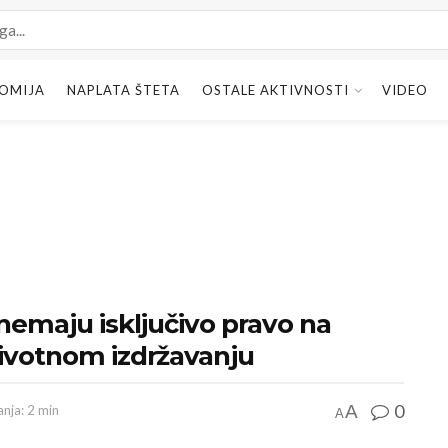
OMIJA
NAPLATA ŠTETA
OSTALE AKTIVNOSTI
VIDEO
nemaju isključivo pravo na
životnom izdržavanju
0
A
anja: 2 min
A