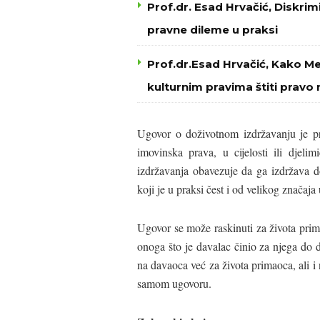
Prof.dr. Esad Hrvačić, Diskri
pravne dileme u praksi
Prof.dr.Esad Hrvačić, Kako M
kulturnim pravima štiti pravo 
Ugovor o doživotnom izdržavanju je pr
imovinska prava, u cijelosti ili djeli
izdržavanja obavezuje da ga izdržava 
koji je u praksi čest i od velikog znača
Ugovor se može raskinuti za života prim
onoga što je davalac činio za njega do 
na davaoca već za života primaoca, ali i
samom ugovoru.