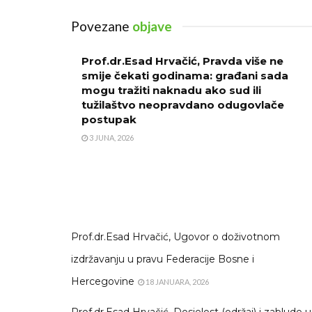
Povezane
objave
Prof.dr.Esad Hrvačić, Pravda više ne
smije čekati godinama: građani sada
mogu tražiti naknadu ako sud ili
tužilaštvo neopravdano odugovlače
postupak
3 JUNA, 2026
Prof.dr.Esad Hrvačić, Ugovor o doživotnom
izdržavanju u pravu Federacije Bosne i
Hercegovine
18 JANUARA, 2026
Prof.dr.Esad Hrvačić, Dosjelost (održaj) i zablude u