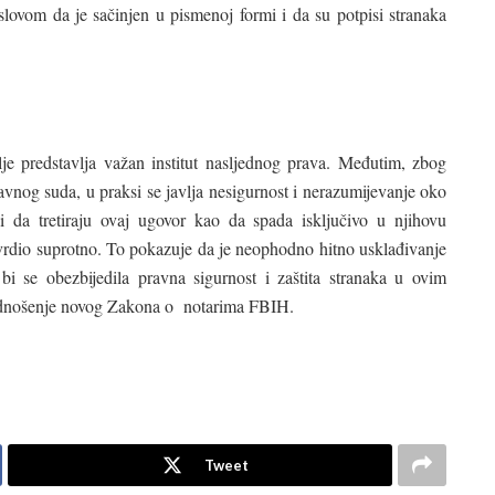
uslovom da je sačinjen u pismenoj formi i da su potpisi stranaka
e predstavlja važan institut nasljednog prava. Međutim, zbog
nog suda, u praksi se javlja nesigurnost i nerazumijevanje oko
li da tretiraju ovaj ugovor kao da spada isključivo u njihovu
tvrdio suprotno. To pokazuje da je neophodno hitno usklađivanje
 se obezbijedila pravna sigurnost i zaštita stranaka u ovim
i dnošenje novog Zakona o notarima FBIH.
Tweet