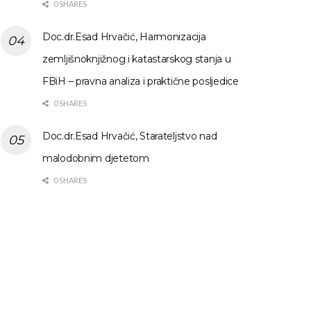
0 SHARES
Doc.dr.Esad Hrvačić, Harmonizacija
zemljišnoknjižnog i katastarskog stanja u
FBiH – pravna analiza i praktične posljedice
0 SHARES
Doc.dr.Esad Hrvačić, Starateljstvo nad
malodobnim djetetom
0 SHARES