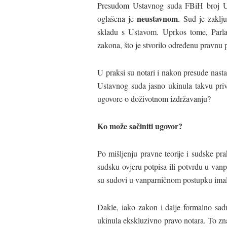
Presudom Ustavnog suda FBiH broj U-
neustavnom
oglašena je
. Sud je zaklj
skladu s Ustavom. Uprkos tome, Parla
zakona, što je stvorilo određenu pravnu 
U praksi su notari i nakon presude nasta
Ustavnog suda jasno ukinula takvu privi
ugovore o doživotnom izdržavanju?
Ko može sačiniti ugovor?
Po mišljenju pravne teorije i sudske pr
sudsku ovjeru potpisa ili potvrdu u va
su sudovi u vanparničnom postupku imali
Dakle, iako zakon i dalje formalno sad
ukinula ekskluzivno pravo notara. To zn