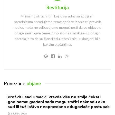
Restitucija
Mi imamo stručni tim koji u saradnji sa spoljinim
saradnicima obrađujemo teme apriore iz oblasti pravnih
nauka, mada ne odbacujemo mogućnosti da se objave u
druge zanimkjive teme. Ono što nas razlikuje od drugih
portala je to da su članci edukatvni i nisu uslovljeni bilo
kakvim plaćanjima.
Povezane
objave
Prof.dr.Esad Hrvačić, Pravda više ne smije čekati
godinama: građani sada mogu tražiti naknadu ako
sud ili tužilaštvo neopravdano odugovlače postupak
3 JUNA, 2026