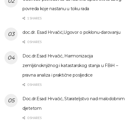
povreda koje nastanu u toku rada
1 SHARES
doc.dr. Esad Hrvačić,Ugovor o poklonu-darovanju
0 SHARES
Doc.dr.Esad Hrvačić, Harmonizacija
zemljišnoknjižnog i katastarskog stanja u FBiH –
pravna analiza i praktične posljedice
0 SHARES
Doc.dr.Esad Hrvačić, Starateljstvo nad malodobnim
djetetom
0 SHARES