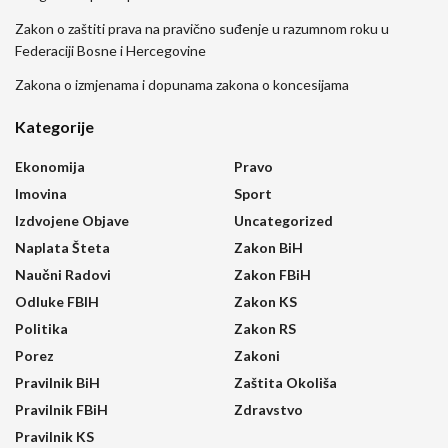
Zakon o zaštiti prava na pravično suđenje u razumnom roku u
Federaciji Bosne i Hercegovine
Zakona o izmjenama i dopunama zakona o koncesijama
Kategorije
Ekonomija
Pravo
Imovina
Sport
Izdvojene Objave
Uncategorized
Naplata Šteta
Zakon BiH
Naučni Radovi
Zakon FBiH
Odluke FBIH
Zakon KS
Politika
Zakon RS
Porez
Zakoni
Pravilnik BiH
Zaštita Okoliša
Pravilnik FBiH
Zdravstvo
Pravilnik KS