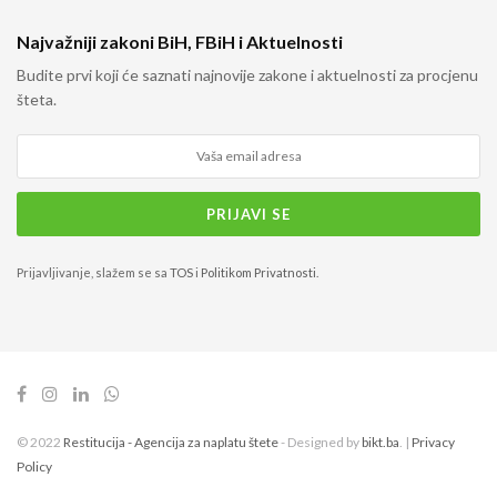
Najvažniji zakoni BiH, FBiH i Aktuelnosti
Budite prvi koji će saznati najnovije zakone i aktuelnosti za procjenu
šteta.
Prijavljivanje, slažem se sa
TOS
i
Politikom Privatnosti
.
© 2022
Restitucija - Agencija za naplatu štete
- Designed by
bikt.ba
. |
Privacy
Policy