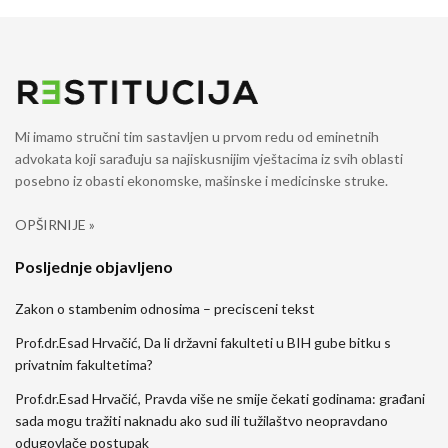
Mi imamo stručni tim sastavljen u prvom redu od eminetnih
advokata koji sarađuju sa najiskusnijim vještacima iz svih oblasti
posebno iz obasti ekonomske, mašinske i medicinske struke.
OPŠIRNIJE »
Posljednje objavljeno
Zakon o stambenim odnosima – precisceni tekst
Prof.dr.Esad Hrvačić, Da li državni fakulteti u BIH gube bitku s
privatnim fakultetima?
Prof.dr.Esad Hrvačić, Pravda više ne smije čekati godinama: građani
sada mogu tražiti naknadu ako sud ili tužilaštvo neopravdano
odugovlače postupak