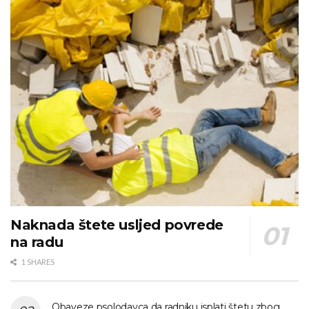
Naknada štete usljed povrede
na radu
1 SHARES
Obaveze psolodavca da radniku isplati štetu zbog