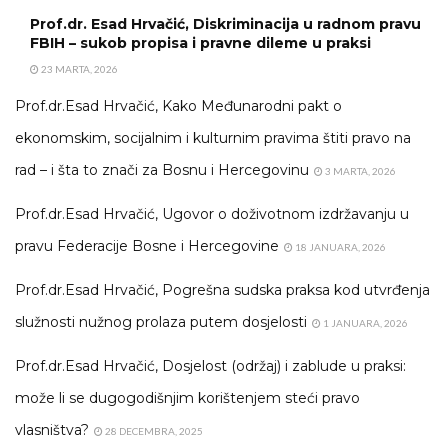
Prof.dr. Esad Hrvačić, Diskriminacija u radnom pravu
FBIH – sukob propisa i pravne dileme u praksi
23 MARTA, 2026
Prof.dr.Esad Hrvačić, Kako Međunarodni pakt o
ekonomskim, socijalnim i kulturnim pravima štiti pravo na
rad – i šta to znači za Bosnu i Hercegovinu
3 MARTA, 2026
Prof.dr.Esad Hrvačić, Ugovor o doživotnom izdržavanju u
pravu Federacije Bosne i Hercegovine
18 JANUARA, 2026
Prof.dr.Esad Hrvačić, Pogrešna sudska praksa kod utvrđenja
služnosti nužnog prolaza putem dosjelosti
1 JANUARA, 2026
Prof.dr.Esad Hrvačić, Dosjelost (održaj) i zablude u praksi:
može li se dugogodišnjim korištenjem steći pravo
vlasništva?
28 DECEMBRA, 2025