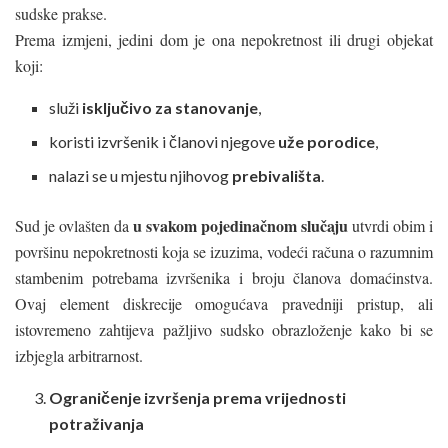
sudske prakse.
Prema izmjeni, jedini dom je ona nepokretnost ili drugi objekat
koji:
služi
isključivo za stanovanje
,
koristi izvršenik i članovi njegove
uže porodice
,
nalazi se u mjestu njihovog
prebivališta
.
u svakom pojedinačnom slučaju
Sud je ovlašten da
utvrdi obim i
površinu nepokretnosti koja se izuzima, vodeći računa o razumnim
stambenim potrebama izvršenika i broju članova domaćinstva.
Ovaj element diskrecije omogućava pravedniji pristup, ali
istovremeno zahtijeva pažljivo sudsko obrazloženje kako bi se
izbjegla arbitrarnost.
Ograničenje izvršenja prema vrijednosti
potraživanja