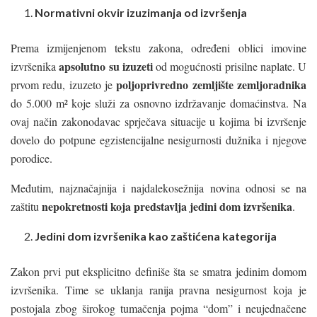
Normativni okvir izuzimanja od izvršenja
Prema izmijenjenom tekstu zakona, određeni oblici imovine
apsolutno su izuzeti
izvršenika
od mogućnosti prisilne naplate. U
poljoprivredno zemljište zemljoradnika
prvom redu, izuzeto je
do 5.000 m² koje služi za osnovno izdržavanje domaćinstva. Na
ovaj način zakonodavac sprječava situacije u kojima bi izvršenje
dovelo do potpune egzistencijalne nesigurnosti dužnika i njegove
porodice.
Međutim, najznačajnija i najdalekosežnija novina odnosi se na
nepokretnosti koja predstavlja jedini dom izvršenika
zaštitu
.
Jedini dom izvršenika kao zaštićena kategorija
Zakon prvi put eksplicitno definiše šta se smatra jedinim domom
izvršenika. Time se uklanja ranija pravna nesigurnost koja je
postojala zbog širokog tumačenja pojma “dom” i neujednačene