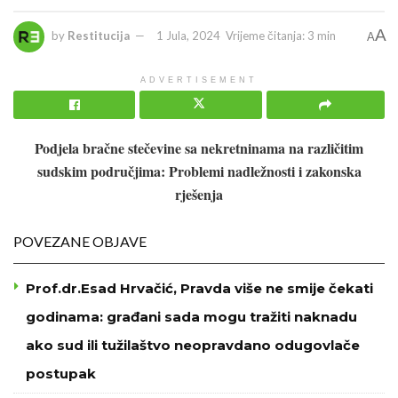
A
by
Restitucija
1 Jula, 2024
Vrijeme čitanja: 3 min
A
ADVERTISEMENT
Podjela bračne stečevine sa nekretninama na različitim
sudskim područjima: Problemi nadležnosti i zakonska
rješenja
POVEZANE OBJAVE
Prof.dr.Esad Hrvačić, Pravda više ne smije čekati
godinama: građani sada mogu tražiti naknadu
ako sud ili tužilaštvo neopravdano odugovlače
postupak