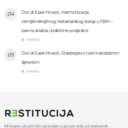
Doc.dr.Esad Hrvačić, Harmonizacija
zemljišnoknjižnog i katastarskog stanja u FBiH –
pravna analiza i praktične posljedice
0 SHARES
Doc.dr.Esad Hrvačić, Starateljstvo nad malodobnim
djetetom
0 SHARES
Mi imamo stručni tim sastavljen u prvom redu od eminetnih