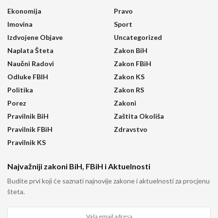
Ekonomija
Pravo
Imovina
Sport
Izdvojene Objave
Uncategorized
Naplata Šteta
Zakon BiH
Naučni Radovi
Zakon FBiH
Odluke FBIH
Zakon KS
Politika
Zakon RS
Porez
Zakoni
Pravilnik BiH
Zaštita Okoliša
Pravilnik FBiH
Zdravstvo
Pravilnik KS
Najvažniji zakoni BiH, FBiH i Aktuelnosti
Budite prvi koji će saznati najnovije zakone i aktuelnosti za procjenu
šteta.