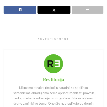
ADVERTISEMENT
Restitucija
Mi imamo stručni tim koji u saradnji sa spoljinim
saradnicima obrađujemo teme apriore iz oblasti pravnih
nauka, mada ne odbacujemo mogućnosti da se objave u
druge zanimkjive teme. Ono što nas razlikuje od drugih