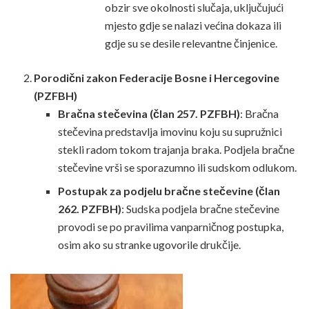
obzir sve okolnosti slučaja, uključujući
mjesto gdje se nalazi većina dokaza ili
gdje su se desile relevantne činjenice.
Porodični zakon Federacije Bosne i Hercegovine
(PZFBH)
Bračna stečevina (član 257. PZFBH)
: Bračna
stečevina predstavlja imovinu koju su supružnici
stekli radom tokom trajanja braka. Podjela bračne
stečevine vrši se sporazumno ili sudskom odlukom.
Postupak za podjelu bračne stečevine (član
262. PZFBH)
: Sudska podjela bračne stečevine
provodi se po pravilima vanparničnog postupka,
osim ako su stranke ugovorile drukčije.