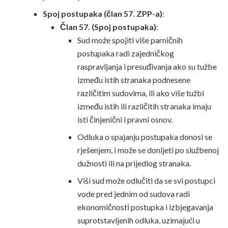
Spoj postupaka (član 57. ZPP-a)
:
Član 57. (Spoj postupaka)
:
Sud može spojiti više parničnih
postupaka radi zajedničkog
raspravljanja i presuđivanja ako su tužbe
između istih stranaka podnesene
različitim sudovima, ili ako više tužbi
između istih ili različitih stranaka imaju
isti činjenični i pravni osnov.
Odluka o spajanju postupaka donosi se
rješenjem, i može se donijeti po službenoj
dužnosti ili na prijedlog stranaka.
Viši sud može odlučiti da se svi postupci
vode pred jednim od sudova radi
ekonomičnosti postupka i izbjegavanja
suprotstavljenih odluka, uzimajući u