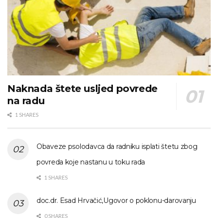
Naknada štete usljed povrede
na radu
1 SHARES
Obaveze psolodavca da radniku isplati štetu zbog
povreda koje nastanu u toku rada
1 SHARES
doc.dr. Esad Hrvačić,Ugovor o poklonu-darovanju
0 SHARES