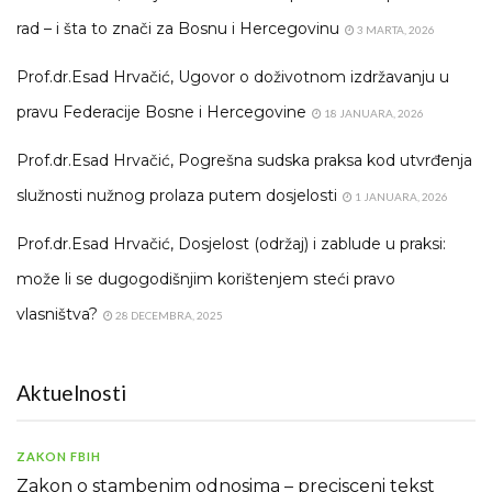
rad – i šta to znači za Bosnu i Hercegovinu
3 MARTA, 2026
Prof.dr.Esad Hrvačić, Ugovor o doživotnom izdržavanju u
pravu Federacije Bosne i Hercegovine
18 JANUARA, 2026
Prof.dr.Esad Hrvačić, Pogrešna sudska praksa kod utvrđenja
služnosti nužnog prolaza putem dosjelosti
1 JANUARA, 2026
Prof.dr.Esad Hrvačić, Dosjelost (održaj) i zablude u praksi:
može li se dugogodišnjim korištenjem steći pravo
vlasništva?
28 DECEMBRA, 2025
Aktuelnosti
ZAKON FBIH
Zakon o stambenim odnosima – precisceni tekst