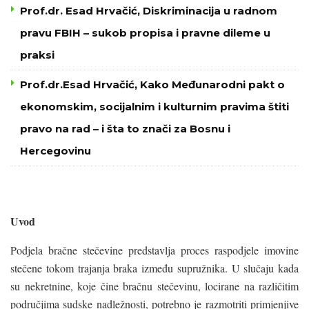
Prof.dr. Esad Hrvačić, Diskriminacija u radnom
pravu FBIH – sukob propisa i pravne dileme u
praksi
Prof.dr.Esad Hrvačić, Kako Međunarodni pakt o
ekonomskim, socijalnim i kulturnim pravima štiti
pravo na rad – i šta to znači za Bosnu i
Hercegovinu
Uvod
Podjela bračne stečevine predstavlja proces raspodjele imovine
stečene tokom trajanja braka između supružnika. U slučaju kada
su nekretnine, koje čine bračnu stečevinu, locirane na različitim
područjima sudske nadležnosti, potrebno je razmotriti primjenjive