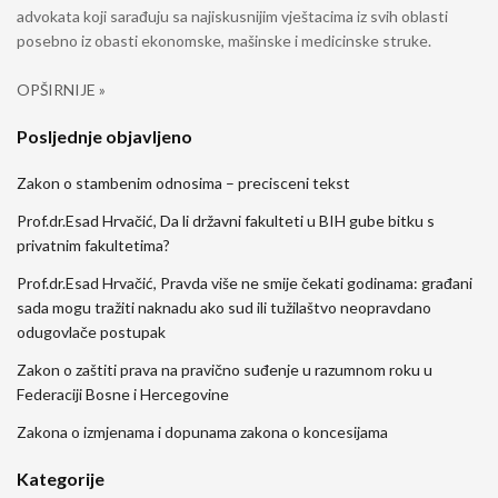
advokata koji sarađuju sa najiskusnijim vještacima iz svih oblasti
posebno iz obasti ekonomske, mašinske i medicinske struke.
OPŠIRNIJE »
Posljednje objavljeno
Zakon o stambenim odnosima – precisceni tekst
Prof.dr.Esad Hrvačić, Da li državni fakulteti u BIH gube bitku s
privatnim fakultetima?
Prof.dr.Esad Hrvačić, Pravda više ne smije čekati godinama: građani
sada mogu tražiti naknadu ako sud ili tužilaštvo neopravdano
odugovlače postupak
Zakon o zaštiti prava na pravično suđenje u razumnom roku u
Federaciji Bosne i Hercegovine
Zakona o izmjenama i dopunama zakona o koncesijama
Kategorije