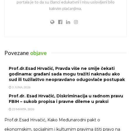
portala je to da su članci edukatvni i nisu uslovljeni bilo
kakvim plaćanjima.
Povezane
objave
Prof.dr.Esad Hrvačić, Pravda više ne smije čekati
godinama: građani sada mogu tražiti naknadu ako
sud ili tužilaštvo neopravdano odugovlače postupak
3 JUNA, 2026
Prof.dr. Esad Hrvačić, Diskriminacija u radnom pravu
FBIH – sukob propisa i pravne dileme u praksi
23 MARTA, 2026
Prof.dr.Esad Hrvačić, Kako Međunarodni pakt o
ekonomskim, socijalnim i kulturnim pravima štiti pravo na