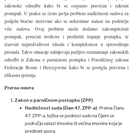
zakonske odredbe kako bi se osigurao pravičan i zakonit
postupak. U praksi se često javlja problem nadležnosti sudova za
podjelu bračne stečevine ako se nekretnine nalaze na području
više sudova. Ovaj problem može dodatno zakomplicirati
postupak, povećati troškove i produžiti trajanje postupka, te
izazvati nepredvidivost ishoda i kompleksnost u sprovođenju
presuda. Takve situacije zahtijevaju pažljivo razmatranje zakonskih
odredbi iz Zakona o parničnom postupku i Porodičnog zakona
Federacije Bosne i Hercegovine kako bi se postigla pravična i
efikasna rješenja.
Pravna osnova
Zakon o parničnom postupku (ZPP)
Nadležnost suda (član 47. ZPP-a)
: Prema članu
47. ZPP-a, tužba se podnosi sudu na čijem se
području nalazi imovina ili većina imovine koja je
predmet spora.