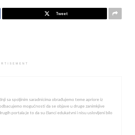
Tweet
ERTISEMENT
dnji sa spoljinim saradnicima obrađujemo teme apriore iz
 odbacujemo mogućnosti da se objave u druge zanimkjive
ugih portala je to da su članci edukatvni i nisu uslovljeni bilo