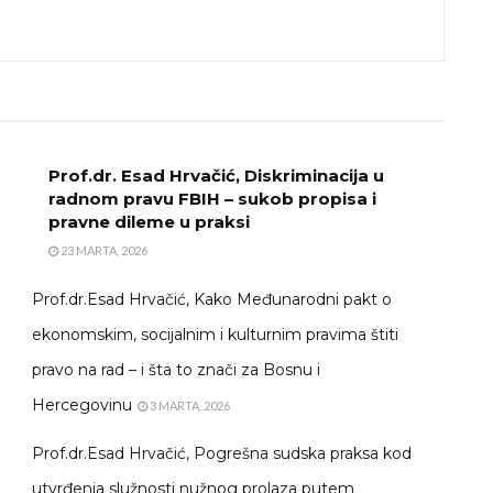
Prof.dr. Esad Hrvačić, Diskriminacija u
radnom pravu FBIH – sukob propisa i
pravne dileme u praksi
23 MARTA, 2026
Prof.dr.Esad Hrvačić, Kako Međunarodni pakt o
ekonomskim, socijalnim i kulturnim pravima štiti
pravo na rad – i šta to znači za Bosnu i
Hercegovinu
3 MARTA, 2026
Prof.dr.Esad Hrvačić, Pogrešna sudska praksa kod
utvrđenja služnosti nužnog prolaza putem