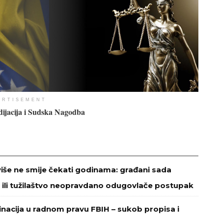
ERTISEMENT
ijacija i Sudska Nagodba
više ne smije čekati godinama: građani sada
 ili tužilaštvo neopravdano odugovlače postupak
minacija u radnom pravu FBIH – sukob propisa i