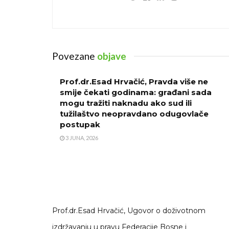
Povezane
objave
Prof.dr.Esad Hrvačić, Pravda više ne
smije čekati godinama: građani sada
mogu tražiti naknadu ako sud ili
tužilaštvo neopravdano odugovlače
postupak
3 JUNA, 2026
Prof.dr.Esad Hrvačić, Ugovor o doživotnom
izdržavanju u pravu Federacije Bosne i