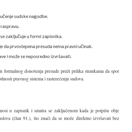
jučenje sudske nagodbe.
 raspravu.
e zaključuje u formi zapisnika.
uje da prvostepena presuda nema pravni učinak.
ve i može se neposredno izvršavati.
 formalnog donošenja presude pruži prilika strankama da spor
bilnosti pravnog sistema i rasterećenju sudova.
osi u zapisnik i smatra se zaključenom kada je potpišu obje
lova (član 91.), što znači da se može direktno izvršavati bez