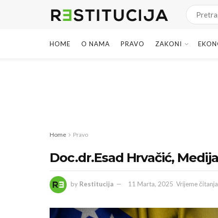
HOME
O NAMA
PRAVO
ZAKONI
EKON
Home
Pravo
Doc.dr.Esad Hrvačić, Medij
by
Restitucija
11 Marta, 2025
Vrijeme čitanja