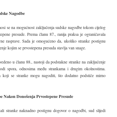
udske Nagodbe
nosi se na mogućnost zaključenja sudske nagodbe tokom cijelog
epene presude. Prema članu 87., ranija praksa je ograničavala
ne rasprave. Sada je omogućeno da, ukoliko stranke postignu
nje kojim se prvostepena presuda stavlja van snage.
vedeno u članu 88., nastoji da podstakne stranke na zaključenje
rodi spora, odnosima među strankama i drugim okolnostima.
a koji se stranke mogu nagoditi, što dodatno podstiče mirno
be Nakon Donošenja Prvostepene Presude
ali stranke naknadno postignu dogovor o nagodbi, sud slijedi