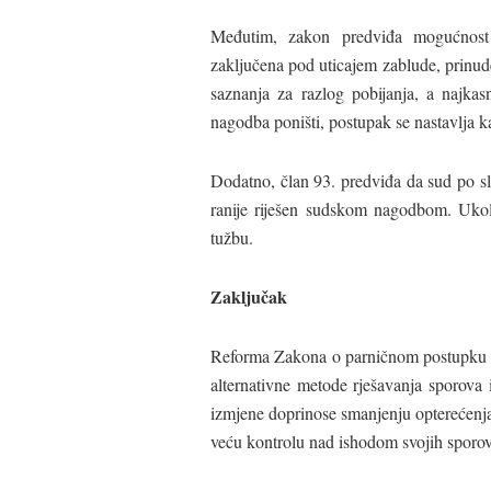
Međutim, zakon predviđa mogućnost
zaključena pod uticajem zablude, prinude
saznanja za razlog pobijanja, a najka
nagodba poništi, postupak se nastavlja k
Dodatno, član 93. predviđa da sud po sl
ranije riješen sudskom nagodbom. Ukoli
tužbu.
Zaključak
Reforma Zakona o parničnom postupku pr
alternativne metode rješavanja sporova 
izmjene doprinose smanjenju opterećenj
veću kontrolu nad ishodom svojih sporov