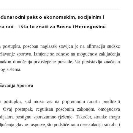
eđunarodni pakt o ekonomskim, socijalnim i
na rad – i šta to znači za Bosnu i Hercegovinu
postupku, poseban naglasak stavljen je na afirmaciju sudske
šavanje sporova. Izmjene se odnose na mogućnost zaključenja
nakon donošenja prvostepene presude, što predstavlja značajan
nog sistema.
ešavanja Sporova
 postupku, sud može već na pripremnom ročištu predložiti
om. Ovaj postupak, regulisan posebnim zakonom, omogućava
ijatora postignu sporazumno rješenje. Također, stranke mogu
jučenja glavne rasprave, što podstiče ranu deeskalaciju sukoba i