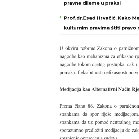
pravne dileme u praksi
Prof.dr.Esad Hrvačić, Kako M
kulturnim pravima štiti pravo 
U okviru reforme Zakona o parničnom 
nagodbe kao mehanizma za efikasno rje
nagodbe tokom cijelog postupka, čak i 
pomak u fleksibilnosti i efikasnosti prav
Medijacija kao Alternativni Način Rj
Prema članu 86. Zakona o parničnom
strankama da spor riješe medijacij
strankama da uz pomoć neutralnog med
sporazumno predložiti medijaciju do zakl
smanjenje opterećenja sudova.