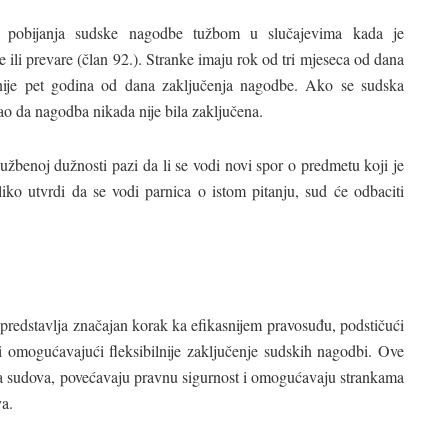
 pobijanja sudske nagodbe tužbom u slučajevima kada je
 ili prevare (član 92.). Stranke imaju rok od tri mjeseca od dana
snije pet godina od dana zaključenja nagodbe. Ako se sudska
ao da nagodba nikada nije bila zaključena.
užbenoj dužnosti pazi da li se vodi novi spor o predmetu koji je
ko utvrdi da se vodi parnica o istom pitanju, sud će odbaciti
edstavlja značajan korak ka efikasnijem pravosuđu, podstičući
i omogućavajući fleksibilnije zaključenje sudskih nagodbi. Ove
a sudova, povećavaju pravnu sigurnost i omogućavaju strankama
a.