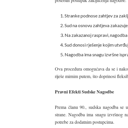
poseban postupak zaključenja nagodbe:
Stranke podnose zahtjev za zakl
Sud na osnovu zahtjeva zakazuje
Na zakazanoj raspravi, nagodba s
Sud donosi rješenje kojim utvrđ
Nagodba ima snagu izvršne ispra
Ova procedura omogućava da se i nakon
riješe mirnim putem, što doprinosi fleksi
Pravni Efekti Sudske Nagodbe
Prema članu 90., sudska nagodba se un
strane. Nagodba ima snagu izvršnog nas
potrebe za dodatnim postupcima.