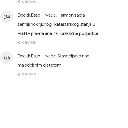
0 SHARES
Doc.dr.Esad Hrvačić, Harmonizacija
zemljišnoknjižnog i katastarskog stanja u
FBiH – pravna analiza i praktične posljedice
0 SHARES
Doc.dr.Esad Hrvačić, Starateljstvo nad
malodobnim djetetom
0 SHARES