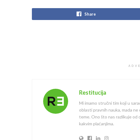
Share
ADV
Restitucija
Mi imamo stručni tim koji u sara
oblasti pravnih nauka, mada ne
teme. Ono što nas razlikuje od dr
kakvim plaćanjima.