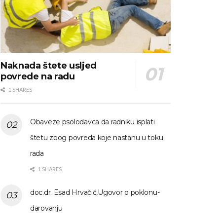
Naknada štete usljed
povrede na radu
1 SHARES
Obaveze psolodavca da radniku isplati
štetu zbog povreda koje nastanu u toku
rada
1 SHARES
doc.dr. Esad Hrvačić,Ugovor o poklonu-
darovanju