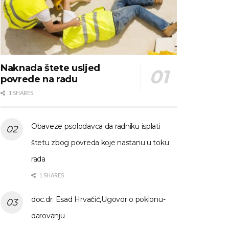
Naknada štete usljed
povrede na radu
1 SHARES
Obaveze psolodavca da radniku isplati
štetu zbog povreda koje nastanu u toku
rada
1 SHARES
doc.dr. Esad Hrvačić,Ugovor o poklonu-
darovanju