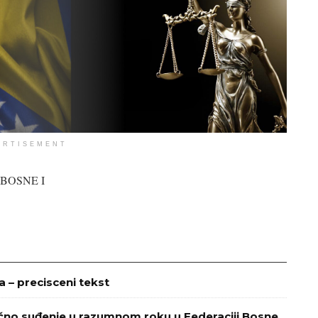
ERTISEMENT
BOSNE I
– precisceni tekst
ično suđenje u razumnom roku u Federaciji Bosne