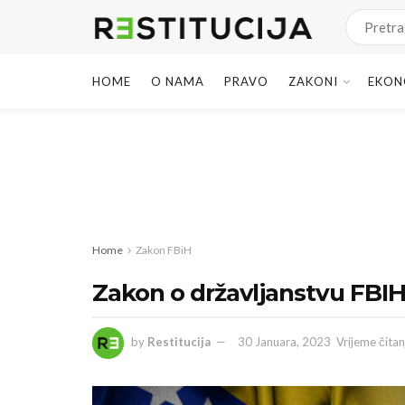
HOME
O NAMA
PRAVO
ZAKONI
EKON
Home
Zakon FBiH
Zakon o državljanstvu FBI
by
Restitucija
30 Januara, 2023
Vrijeme čitan