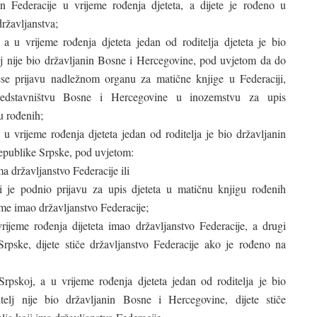
in Federacije u vrijeme rođenja djeteta, a dijete je rođeno u
državljanstva;
a u vrijeme rođenja djeteta jedan od roditelja djeteta je bio
elj nije bio državljanin Bosne i Hercegovine, pod uvjetom da do
e prijavu nadležnom organu za matične knjige u Federaciji,
redstavništvu Bosne i Hercegovine u inozemstvu za upis
u rođenih;
 u vrijeme rođenja djeteta jedan od roditelja je bio državljanin
 Republike Srpske, pod uvjetom:
ima državljanstvo Federacije ili
ji je podnio prijavu za upis djeteta u matičnu knjigu rođenih
me imao državljanstvo Federacije;
vrijeme rođenja dijeteta imao državljanstvo Federacije, a drugi
Srpske, dijete stiče državljanstvo Federacije ako je rođeno na
rpskoj, a u vrijeme rođenja djeteta jedan od roditelja je bio
telj nije bio državljanin Bosne i Hercegovine, dijete stiče