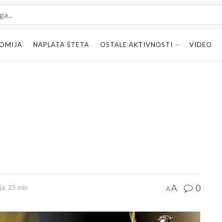
OMIJA
NAPLATA ŠTETA
OSTALE AKTIVNOSTI
VIDEO
H
0
A
ja: 25 min
A