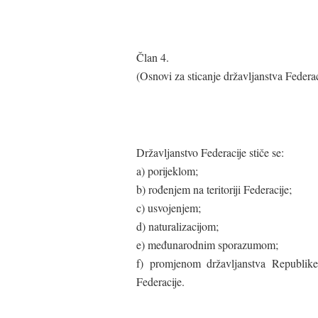
Član 4.
(Osnovi za sticanje državljanstva Federac
Državljanstvo Federacije stiče se:
a) porijeklom;
b) rođenjem na teritoriji Federacije;
c) usvojenjem;
d) naturalizacijom;
e) međunarodnim sporazumom;
f) promjenom državljanstva Republike 
Federacije.