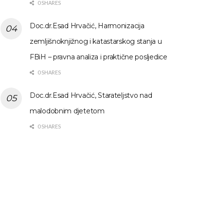
0 SHARES
Doc.dr.Esad Hrvačić, Harmonizacija
zemljišnoknjižnog i katastarskog stanja u
FBiH – pravna analiza i praktične posljedice
0 SHARES
Doc.dr.Esad Hrvačić, Starateljstvo nad
malodobnim djetetom
0 SHARES