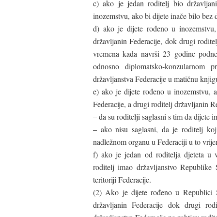
c) ako je jedan roditelj bio državljan
inozemstvu, ako bi dijete inače bilo bez 
d) ako je dijete rođeno u inozemstvu, 
državljanin Federacije, dok drugi rodit
vremena kada navrši 23 godine podnes
odnosno diplomatsko-konzularnom p
državljanstva Federacije u matičnu knjig
e) ako je dijete rođeno u inozemstvu, a
Federacije, a drugi roditelj državljanin
– da su roditelji saglasni s tim da dijete 
– ako nisu saglasni, da je roditelj ko
nadležnom organu u Federaciji u to vrije
f) ako je jedan od roditelja djeteta u 
roditelj imao državljanstvo Republike 
teritoriji Federacije.
(2) Ako je dijete rođeno u Republici S
državljanin Federacije dok drugi rodi