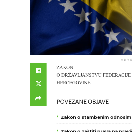
ADV
ZAKON
O DRŽAVLJANSTVU FEDERACIJE 
HERCEGOVINE
POVEZANE OBJAVE
Zakon o stambenim odnosima 
Zakon o zaštiti prava na prav