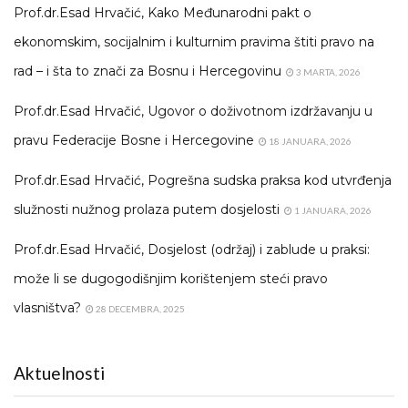
Prof.dr.Esad Hrvačić, Kako Međunarodni pakt o
ekonomskim, socijalnim i kulturnim pravima štiti pravo na
rad – i šta to znači za Bosnu i Hercegovinu
3 MARTA, 2026
Prof.dr.Esad Hrvačić, Ugovor o doživotnom izdržavanju u
pravu Federacije Bosne i Hercegovine
18 JANUARA, 2026
Prof.dr.Esad Hrvačić, Pogrešna sudska praksa kod utvrđenja
služnosti nužnog prolaza putem dosjelosti
1 JANUARA, 2026
Prof.dr.Esad Hrvačić, Dosjelost (održaj) i zablude u praksi:
može li se dugogodišnjim korištenjem steći pravo
vlasništva?
28 DECEMBRA, 2025
Aktuelnosti