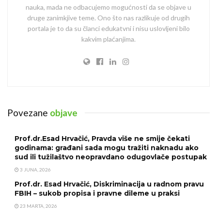
nauka, mada ne odbacujemo mogućnosti da se objave u
druge zanimkjive teme. Ono što nas razlikuje od drugih
portala je to da su članci edukatvni i nisu uslovljeni bilo
kakvim plaćanjima.
Povezane
objave
Prof.dr.Esad Hrvačić, Pravda više ne smije čekati
godinama: građani sada mogu tražiti naknadu ako
sud ili tužilaštvo neopravdano odugovlače postupak
3 JUNA, 2026
Prof.dr. Esad Hrvačić, Diskriminacija u radnom pravu
FBIH – sukob propisa i pravne dileme u praksi
23 MARTA, 2026