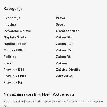
Kategorije
Ekonomija
Pravo
Imovina
Sport
Izdvojene Objave
Uncategorized
Naplata Šteta
Zakon BiH
Naučni Radovi
Zakon FBiH
Odluke FBIH
Zakon KS
Politika
Zakon RS
Porez
Zakoni
Pravilnik BiH
Zaštita Okoliša
Pravilnik FBiH
Zdravstvo
Pravilnik KS
Najvažniji zakoni BiH, FBiH i Aktuelnosti
Budite prvi koji će saznati najnovije zakone i aktuelnosti za procjenu
šteta.