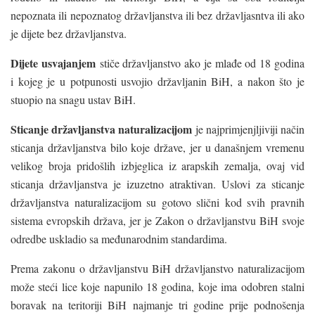
nepoznata ili nepoznatog državljanstva ili bez državljasntva ili ako
je dijete bez državljanstva.
Dijete usvajanjem
stiče državljanstvo ako je mlađe od 18 godina
i kojeg je u potpunosti usvojio državljanin BiH, a nakon što je
stuopio na snagu ustav BiH.
Sticanje državljanstva naturalizacijom
je najprimjenjljiviji način
sticanja državljanstva bilo koje države, jer u današnjem vremenu
velikog broja pridošlih izbjeglica iz arapskih zemalja, ovaj vid
sticanja državljanstva je izuzetno atraktivan. Uslovi za sticanje
državljanstva naturalizacijom su gotovo slični kod svih pravnih
sistema evropskih država, jer je Zakon o državljanstvu BiH svoje
odredbe uskladio sa međunarodnim standardima.
Prema zakonu o državljanstvu BiH državljanstvo naturalizacijom
može steći lice koje napunilo 18 godina, koje ima odobren stalni
boravak na teritoriji BiH najmanje tri godine prije podnošenja