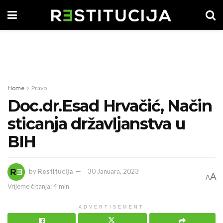
Home
Pravo
Doc.dr.Esad Hrvačić, Način
sticanja državljanstva u
BIH
by
Restitucija
30 Januara, 2023
A
A
Vrijeme čitanja: 4 min
ADVERTISEMENT