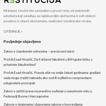
Mi imamo stručni tim sastavljen u prvom redu od eminetnih
advokata koji sarađuju sa najiskusnijim vještacima iz svih oblasti
posebno iz obasti ekonomske, mašinske i medicinske struke.
OPŠIRNIJE »
Posljednje objavljeno
Zakon o stambenim odnosima – precisceni tekst
Prof.dr.Esad Hrvačić, Da li državni fakulteti u BIH gube bitku s
privatnim fakultetima?
Prof.dr.Esad Hrvačić, Pravda više ne smije čekati godinama: građani
sada mogu tražiti naknadu ako sud ili tužilaštvo neopravdano
odugovlače postupak
Zakon o zaštiti prava na pravično suđenje u razumnom roku u
Federaciji Bosne i Hercegovine
Zakona o izmjenama i dopunama zakona o koncesijama