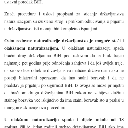
ustavni poredak BiH.
Znači procedure i uslovi propisani za sticanje državljanstva
naturalizacijom su izuzteno strogi i prilikom odlučivanja o prijemu
u državljanstvo, isti moraju biti kompletno ispunjeni.
Osim redovne naturalizacije državljanstvo je moguće steći i
olakšanom naturalizacijom.
U olakšanu naturalizaciju spada
bračni drug državljanina BiH pod uslovom da je brak trajao
najmanje pet godina prije odnošenja zahtjeva i da još uvijek traje,
da se ovo lice odrekne državljanstva matične države osim ako ne
postoji bilateralni sporazum, da ima stalni boravak i da ne
predstavlja prijetnju po sigurnost BiH. Iz ovoga se može primjetiti
da bračnom drugu državljanina BiH zakon ne zahtjeva dužinu
stalnog boravka već isključivo da ima stalni boravak što u praksi u
mnogome skraćuje ovu proceduru.
U olakšanu naturalizaciju spada i dijete mlađe od 18
godina
čiji je jedan roditelj stekao državljanstvo BiH ako ima