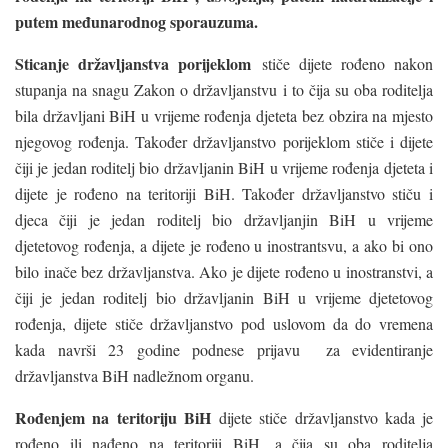
putem međunarodnog sporauzuma.
Sticanje državljanstva porijeklom
stiče dijete rođeno nakon
stupanja na snagu Zakon o državljanstvu i to čija su oba roditelja
bila državljani BiH u vrijeme rođenja djeteta bez obzira na mjesto
njegovog rođenja. Također državljanstvo porijeklom stiče i dijete
čiji je jedan roditelj bio državljanin BiH u vrijeme rođenja djeteta i
dijete je rođeno na teritoriji BiH. Također državljanstvo stiču i
djeca čiji je jedan roditelj bio državljanjin BiH u vrijeme
djetetovog rođenja, a dijete je rođeno u inostrantsvu, a ako bi ono
bilo inače bez državljanstva. Ako je dijete rođeno u inostranstvi, a
čiji je jedan roditelj bio državljanin BiH u vrijeme djetetovog
rođenja, dijete stiče državljanstvo pod uslovom da do vremena
kada navrši 23 godine podnese prijavu za evidentiranje
državljanstva BiH nadležnom organu.
Rođenjem na teritoriju BiH
dijete stiče državljanstvo kada je
rođeno ili nađeno na teritoriji BiH, a čija su oba roditelja