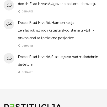
doc.dr. Esad Hrvačić,Ugovor o poklonu-darovanju
0 SHARES
Doc.dr.Esad Hrvačić, Harmonizacija
zemljišnoknjižnog i katastarskog stanja u FBiH –
pravna analiza i praktične posljedice
0 SHARES
Doc.dr.Esad Hrvačić, Starateljstvo nad malodobnim
djetetom
0 SHARES