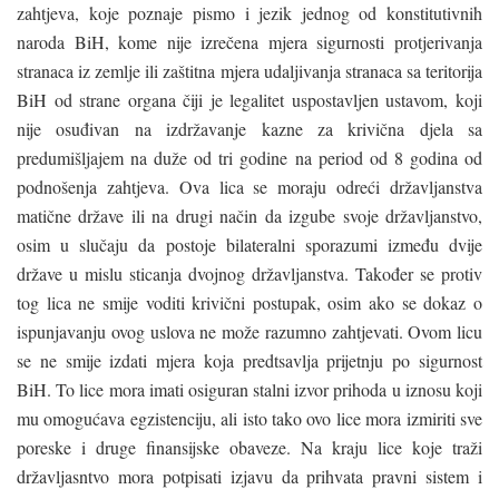
zahtjeva, koje poznaje pismo i jezik jednog od konstitutivnih
naroda BiH, kome nije izrečena mjera sigurnosti protjerivanja
stranaca iz zemlje ili zaštitna mjera udaljivanja stranaca sa teritorija
BiH od strane organa čiji je legalitet uspostavljen ustavom, koji
nije osuđivan na izdržavanje kazne za krivična djela sa
predumišljajem na duže od tri godine na period od 8 godina od
podnošenja zahtjeva. Ova lica se moraju odreći državljanstva
matične države ili na drugi način da izgube svoje državljanstvo,
osim u slučaju da postoje bilateralni sporazumi između dvije
države u mislu sticanja dvojnog državljanstva. Također se protiv
tog lica ne smije voditi krivični postupak, osim ako se dokaz o
ispunjavanju ovog uslova ne može razumno zahtjevati. Ovom licu
se ne smije izdati mjera koja predtsavlja prijetnju po sigurnost
BiH. To lice mora imati osiguran stalni izvor prihoda u iznosu koji
mu omogućava egzistenciju, ali isto tako ovo lice mora izmiriti sve
poreske i druge finansijske obaveze. Na kraju lice koje traži
državljasntvo mora potpisati izjavu da prihvata pravni sistem i