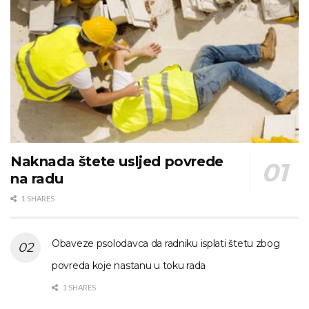
Naknada štete usljed povrede
na radu
1 SHARES
Obaveze psolodavca da radniku isplati štetu zbog
povreda koje nastanu u toku rada
1 SHARES