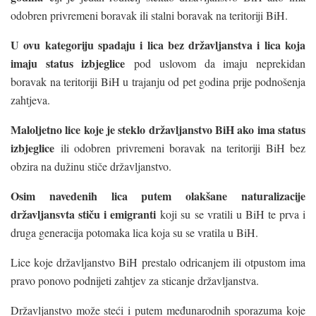
odobren privremeni boravak ili stalni boravak na teritoriji BiH.
U ovu kategoriju spadaju i lica bez državljanstva i lica koja
imaju status izbjeglice
pod uslovom da imaju neprekidan
boravak na teritoriji BiH u trajanju od pet godina prije podnošenja
zahtjeva.
Maloljetno lice koje je steklo državljanstvo BiH ako ima status
izbjeglice
ili odobren privremeni boravak na teritoriji BiH bez
obzira na dužinu stiče državljanstvo.
Osim navedenih lica putem olakšane naturalizacije
državljansvta stiču i emigranti
koji su se vratili u BiH te prva i
druga generacija potomaka lica koja su se vratila u BiH.
Lice koje državljanstvo BiH prestalo odricanjem ili otpustom ima
pravo ponovo podnijeti zahtjev za sticanje državljanstva.
Državljanstvo može steći i putem međunarodnih sporazuma koje