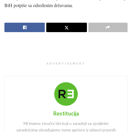
BiH potpiše sa određenim državama.
ADVERTISEMENT
Restitucija
Mi imamo stručni tim koji u saradnji sa spoljinim
saradnicima obrađujemo teme apriore iz oblasti pravnih