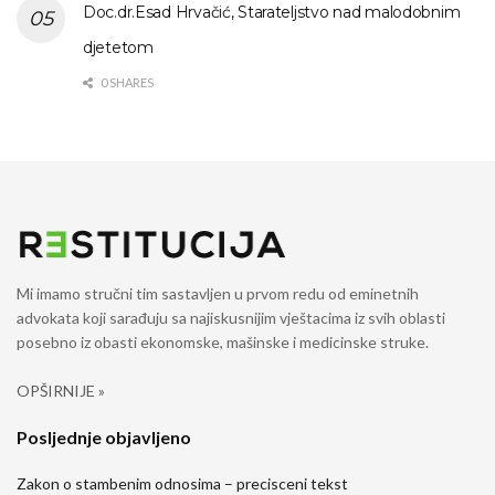
Doc.dr.Esad Hrvačić, Starateljstvo nad malodobnim
djetetom
0 SHARES
Mi imamo stručni tim sastavljen u prvom redu od eminetnih
advokata koji sarađuju sa najiskusnijim vještacima iz svih oblasti
posebno iz obasti ekonomske, mašinske i medicinske struke.
OPŠIRNIJE »
Posljednje objavljeno
Zakon o stambenim odnosima – precisceni tekst