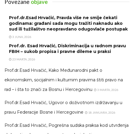
Povezane
objave
Prof.dr.Esad Hrvačić, Pravda više ne smije čekati
godinama: građani sada mogu tražiti naknadu ako
sud ili tužilaštvo neopravdano odugovlače postupak
3 JUNA, 2026
Prof.dr. Esad Hrvačić, Diskriminacija u radnom pravu
FBIH – sukob propisa i pravne dileme u praksi
23 MARTA, 2026
Prof.dr.Esad Hrvačić, Kako Međunarodni pakt o
ekonomskim, socijalnim i kulturnim pravima štiti pravo na
rad – i šta to znači za Bosnu i Hercegovinu
3 MARTA, 2026
Prof.dr.Esad Hrvačić, Ugovor o doživotnom izdržavanju u
pravu Federacije Bosne i Hercegovine
18 JANUARA, 2026
Prof.dr.Esad Hrvačić, Pogrešna sudska praksa kod utvrđenja