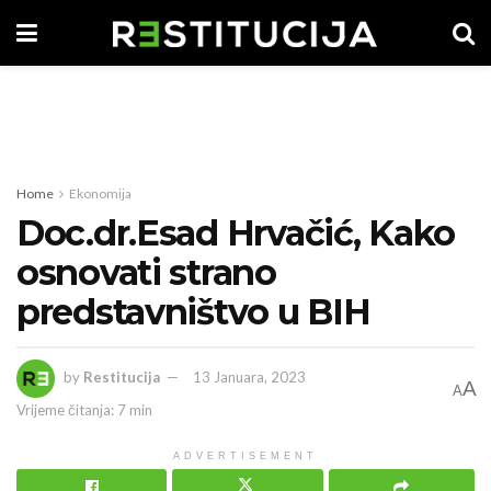
Home
Ekonomija
Doc.dr.Esad Hrvačić, Kako
osnovati strano
predstavništvo u BIH
by
Restitucija
13 Januara, 2023
A
A
Vrijeme čitanja: 7 min
ADVERTISEMENT