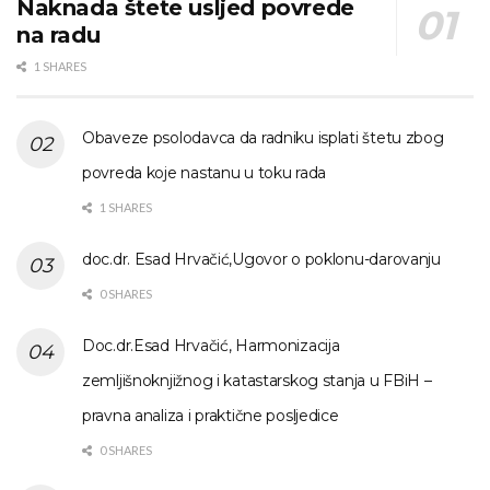
Naknada štete usljed povrede
na radu
1 SHARES
Obaveze psolodavca da radniku isplati štetu zbog
povreda koje nastanu u toku rada
1 SHARES
doc.dr. Esad Hrvačić,Ugovor o poklonu-darovanju
0 SHARES
Doc.dr.Esad Hrvačić, Harmonizacija
zemljišnoknjižnog i katastarskog stanja u FBiH –
pravna analiza i praktične posljedice
0 SHARES