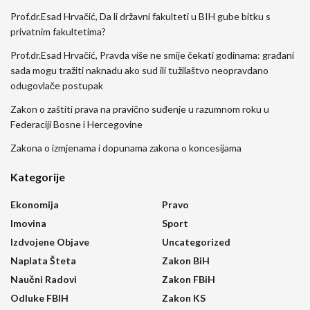
Prof.dr.Esad Hrvačić, Da li državni fakulteti u BIH gube bitku s
privatnim fakultetima?
Prof.dr.Esad Hrvačić, Pravda više ne smije čekati godinama: građani
sada mogu tražiti naknadu ako sud ili tužilaštvo neopravdano
odugovlače postupak
Zakon o zaštiti prava na pravično suđenje u razumnom roku u
Federaciji Bosne i Hercegovine
Zakona o izmjenama i dopunama zakona o koncesijama
Kategorije
Ekonomija
Pravo
Imovina
Sport
Izdvojene Objave
Uncategorized
Naplata Šteta
Zakon BiH
Naučni Radovi
Zakon FBiH
Odluke FBIH
Zakon KS