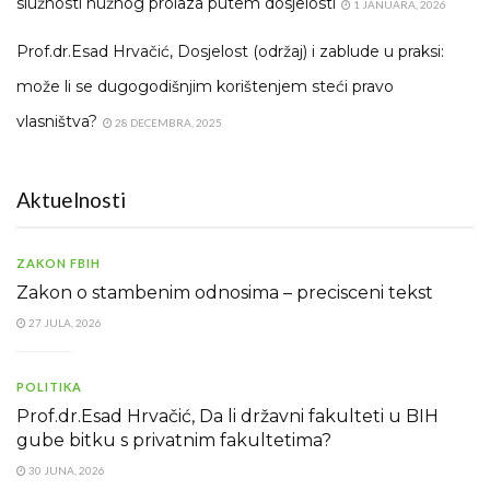
služnosti nužnog prolaza putem dosjelosti
1 JANUARA, 2026
Prof.dr.Esad Hrvačić, Dosjelost (održaj) i zablude u praksi:
može li se dugogodišnjim korištenjem steći pravo
vlasništva?
28 DECEMBRA, 2025
Aktuelnosti
ZAKON FBIH
Zakon o stambenim odnosima – precisceni tekst
27 JULA, 2026
POLITIKA
Prof.dr.Esad Hrvačić, Da li državni fakulteti u BIH
gube bitku s privatnim fakultetima?
30 JUNA, 2026