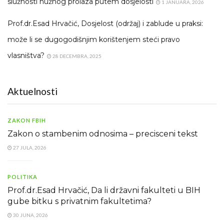
služnosti nužnog prolaza putem dosjelosti
1 JANUARA, 2026
Prof.dr.Esad Hrvačić, Dosjelost (održaj) i zablude u praksi:
može li se dugogodišnjim korištenjem steći pravo
vlasništva?
28 DECEMBRA, 2025
Aktuelnosti
ZAKON FBIH
Zakon o stambenim odnosima – precisceni tekst
27 JULA, 2026
POLITIKA
Prof.dr.Esad Hrvačić, Da li državni fakulteti u BIH
gube bitku s privatnim fakultetima?
30 JUNA, 2026