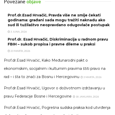
Povezane
objave
Prof.dr.Esad Hrvačić, Pravda više ne smije čekati
godinama: građani sada mogu tražiti naknadu ako
sud ili tužilaštvo neopravdano odugovlače postupak
3 JUNA, 2026
Prof.dr. Esad Hrvačić, Diskriminacija u radnom pravu
FBIH – sukob propisa i pravne dileme u praksi
23 MARTA, 2026
Prof.dr.Esad Hrvačić, Kako Međunarodni pakt o
ekonomskim, socijalnim i kulturnim pravima štiti pravo na
rad – i šta to znači za Bosnu i Hercegovinu
3 MARTA, 2026
Prof.dr.Esad Hrvačić, Ugovor o doživotnom izdržavanju u
pravu Federacije Bosne i Hercegovine
18 JANUARA, 2026
Prof.dr.Esad Hrvačić, Pogrešna sudska praksa kod utvrđenja