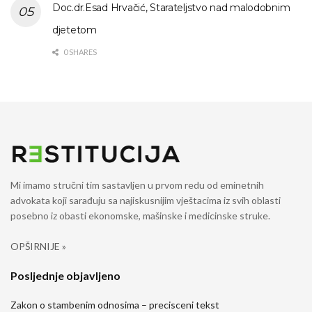
Doc.dr.Esad Hrvačić, Starateljstvo nad malodobnim
djetetom
0 SHARES
Mi imamo stručni tim sastavljen u prvom redu od eminetnih
advokata koji sarađuju sa najiskusnijim vještacima iz svih oblasti
posebno iz obasti ekonomske, mašinske i medicinske struke.
OPŠIRNIJE »
Posljednje objavljeno
Zakon o stambenim odnosima – precisceni tekst