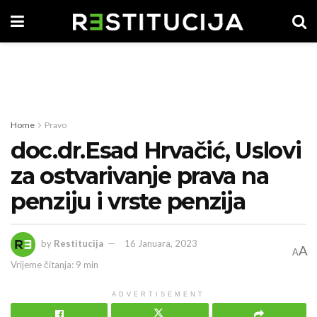
Home
Pravo
doc.dr.Esad Hrvačić, Uslovi
za ostvarivanje prava na
penziju i vrste penzija
by
Restitucija
16 Januara, 2023
A
A
Vrijeme čitanja: 9 min
ADVERTISEMENT