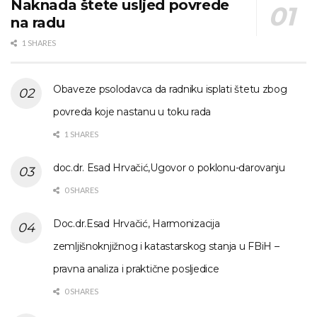
Naknada štete usljed povrede
na radu
1 SHARES
Obaveze psolodavca da radniku isplati štetu zbog
povreda koje nastanu u toku rada
1 SHARES
doc.dr. Esad Hrvačić,Ugovor o poklonu-darovanju
0 SHARES
Doc.dr.Esad Hrvačić, Harmonizacija
zemljišnoknjižnog i katastarskog stanja u FBiH –
pravna analiza i praktične posljedice
0 SHARES