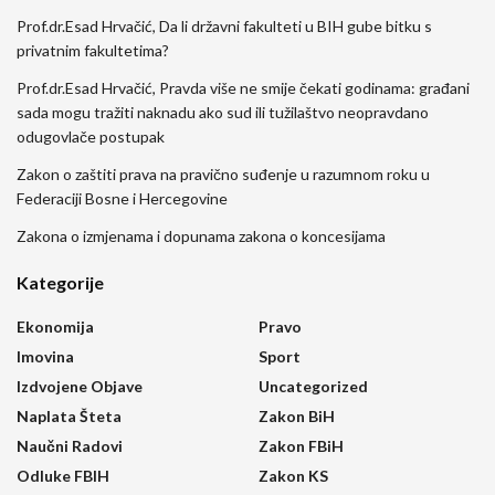
Prof.dr.Esad Hrvačić, Da li državni fakulteti u BIH gube bitku s
privatnim fakultetima?
Prof.dr.Esad Hrvačić, Pravda više ne smije čekati godinama: građani
sada mogu tražiti naknadu ako sud ili tužilaštvo neopravdano
odugovlače postupak
Zakon o zaštiti prava na pravično suđenje u razumnom roku u
Federaciji Bosne i Hercegovine
Zakona o izmjenama i dopunama zakona o koncesijama
Kategorije
Ekonomija
Pravo
Imovina
Sport
Izdvojene Objave
Uncategorized
Naplata Šteta
Zakon BiH
Naučni Radovi
Zakon FBiH
Odluke FBIH
Zakon KS