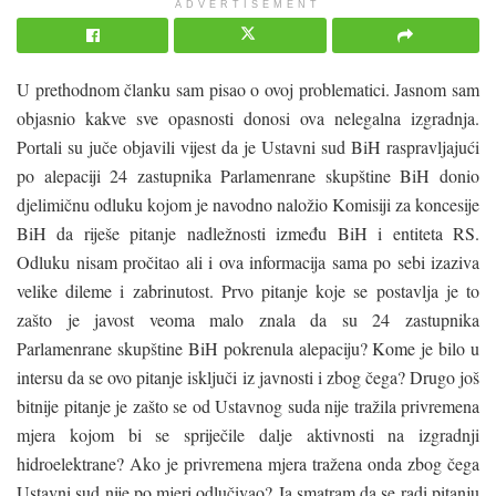
ADVERTISEMENT
U prethodnom članku sam pisao o ovoj problematici. Jasnom sam
objasnio kakve sve opasnosti donosi ova nelegalna izgradnja.
Portali su juče objavili vijest da je Ustavni sud BiH raspravljajući
po alepaciji 24 zastupnika Parlamenrane skupštine BiH donio
djelimičnu odluku kojom je navodno naložio Komisiji za koncesije
BiH da riješe pitanje nadležnosti između BiH i entiteta RS.
Odluku nisam pročitao ali i ova informacija sama po sebi izaziva
velike dileme i zabrinutost. Prvo pitanje koje se postavlja je to
zašto je javost veoma malo znala da su 24 zastupnika
Parlamenrane skupštine BiH pokrenula alepaciju? Kome je bilo u
intersu da se ovo pitanje isključi iz javnosti i zbog čega? Drugo još
bitnije pitanje je zašto se od Ustavnog suda nije tražila privremena
mjera kojom bi se spriječile dalje aktivnosti na izgradnji
hidroelektrane? Ako je privremena mjera tražena onda zbog čega
Ustavni sud nije po mjeri odlučivao? Ja smatram da se radi pitanju