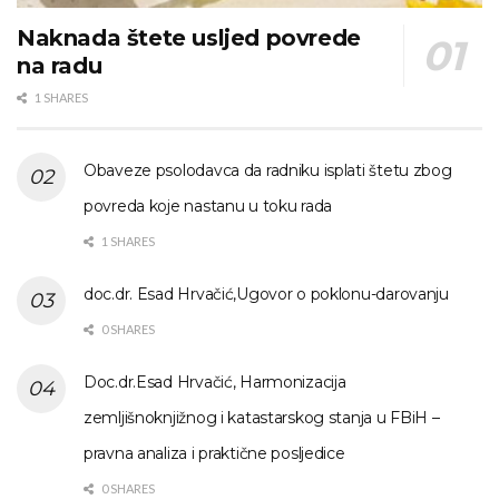
Naknada štete usljed povrede
na radu
1 SHARES
Obaveze psolodavca da radniku isplati štetu zbog
povreda koje nastanu u toku rada
1 SHARES
doc.dr. Esad Hrvačić,Ugovor o poklonu-darovanju
0 SHARES
Doc.dr.Esad Hrvačić, Harmonizacija
zemljišnoknjižnog i katastarskog stanja u FBiH –
pravna analiza i praktične posljedice
0 SHARES