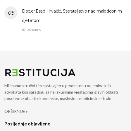
Doc.dr.Esad Hrvačić, Starateljstvo nad malodobnim
djetetom
0 SHARES
Mi imamo stručni tim sastavljen u prvom redu od eminetnih
advokata koji sarađuju sa najiskusnijim vještacima iz svih oblasti
posebno iz obasti ekonomske, mašinske i medicinske struke.
OPŠIRNIJE »
Posljednje objavljeno