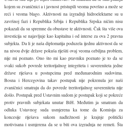
kojem su zvaničnici a i javnost pristupili veoma površno a može se
reći i veoma blago. Aktivnosti na izgradnji hidroelektarne su u
završnoj fazi i Republika Srbija i Republika Srpska ničim nisu
pokazali da su spremne da obustave te aktivnosti. Čak šta više ova
investicija se najavljuje kao kapitalna i od interse za ova 2 pravna
subjekta. Da li je naša diplomatija poduzela ijednu aktivnost da se
na nivou dvije države pokuša riješiti ovaj veoma ozbiljna problem,
nije mi poznato. Ono što mi kao pravniku poznato je to da se
svaki sukob povrede teritorijalnog integriteta i suvereniteta jedne
države riješava u postupcima pred međunarodnim sudovima.
Bosna i Hercegovina takav postupak nije pokrenula jer naši
zvaničnici smatraju da do povrede treritorijalnog suvereniteta nije
došlo. Postupak pred Ustavnim sudom je postupak koji se pokreće
protiv pravnih subjekata unutar BiH. Međutim ja smatram da
odluka Ustavnog suda usmjerena ka tome da Komisija za
koncesije riješava sukom nadležnosti je krajnje politički
motivisana i usmjerena da se u biti ova izgradnja ne remeti. Šta