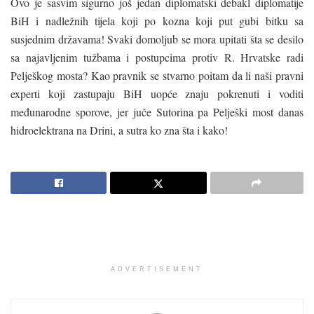
Ovo je sasvim sigurno još jedan diplomatski debakl diplomatije
BiH i nadležnih tijela koji po kozna koji put gubi bitku sa
susjednim državama! Svaki domoljub se mora upitati šta se desilo
sa najavljenim tužbama i postupcima protiv R. Hrvatske radi
Pelješkog mosta? Kao pravnik se stvarno poitam da li naši pravni
experti koji zastupaju BiH uopće znaju pokrenuti i voditi
međunarodne sporove, jer juče Sutorina pa Pelješki most danas
hidroelektrana na Drini, a sutra ko zna šta i kako!
ADVERTISEMENT