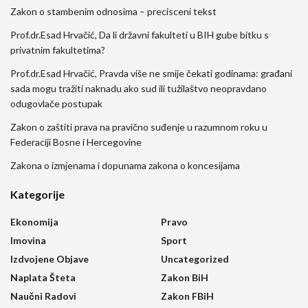
Zakon o stambenim odnosima – precisceni tekst
Prof.dr.Esad Hrvačić, Da li državni fakulteti u BIH gube bitku s
privatnim fakultetima?
Prof.dr.Esad Hrvačić, Pravda više ne smije čekati godinama: građani
sada mogu tražiti naknadu ako sud ili tužilaštvo neopravdano
odugovlače postupak
Zakon o zaštiti prava na pravično suđenje u razumnom roku u
Federaciji Bosne i Hercegovine
Zakona o izmjenama i dopunama zakona o koncesijama
Kategorije
Ekonomija
Pravo
Imovina
Sport
Izdvojene Objave
Uncategorized
Naplata Šteta
Zakon BiH
Naučni Radovi
Zakon FBiH