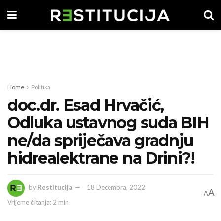
Home
Politika
doc.dr. Esad Hrvačić,
Odluka ustavnog suda BIH
ne/da spriječava gradnju
hidrealektrane na Drini?!
by
Restitucija
18 Decembra, 2022
A
A
Vrijeme čitanja: 2 min