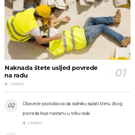
Naknada štete usljed povrede
na radu
1 SHARES
Obaveze psolodavca da radniku isplati štetu zbog
povreda koje nastanu u toku rada
1 SHARES