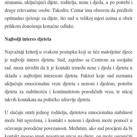
stranama, uključujući dijete, roditelja, nenu i djeda, a po potrebi i
druge relevantne osobe. Također, Centar ima obavezu da predloži
optimalno rješenje za dijete, što sud u velikoj mjeri uzima u obzir
prilikom donošenja konačne odluke.
Najbolji interes djeteta
Najvažniji kriterij u svakom postupku koji se tiče maloljetne djece
je najbolji interes djeteta. Sud, zajedno sa Centrom za socijalni
rad, mora utvrditi da li je kontakt između nene i djeda i djeteta u
skladu s najboljim interesom djeteta. Faktori koje sud razmatra
uključuju emocionalnu vezu djeteta s nenom i djedom, potrebu
djeteta za stabilnošću i kontinuitetom porodičnih veza, te uticaj
takvih kontakata na psihičko zdravlje djeteta.
U slučaju smrti jednog roditelja, djetetova emocionalna stabilnost
može biti ugrožena, i kontakt s nenom i djedom može pomoći u
očuvanju porodične povezanosti. Međutim, ako sud procijeni da bi
kontakt mogao imati negativan uticaj na dijete, on može ograničiti