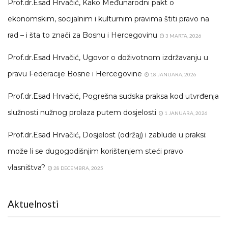
Prof.dr.Esad Hrvačić, Kako Međunarodni pakt o
ekonomskim, socijalnim i kulturnim pravima štiti pravo na
rad – i šta to znači za Bosnu i Hercegovinu
3 MARTA, 2026
Prof.dr.Esad Hrvačić, Ugovor o doživotnom izdržavanju u
pravu Federacije Bosne i Hercegovine
18 JANUARA, 2026
Prof.dr.Esad Hrvačić, Pogrešna sudska praksa kod utvrđenja
služnosti nužnog prolaza putem dosjelosti
1 JANUARA, 2026
Prof.dr.Esad Hrvačić, Dosjelost (održaj) i zablude u praksi:
može li se dugogodišnjim korištenjem steći pravo
vlasništva?
28 DECEMBRA, 2025
Aktuelnosti