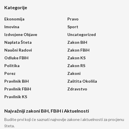
Kategorije
Ekonomija
Pravo
Imovina
Sport
Izdvojene Objave
Uncategorized
Naplata Šteta
Zakon BiH
Naučni Radovi
Zakon FBiH
Odluke FBIH
Zakon KS
Politika
Zakon RS
Porez
Zakoni
Pravilnik BiH
Zaštita Okoliša
Pravilnik FBiH
Zdravstvo
Pravilnik KS
Najvažniji zakoni BiH, FBiH i Aktuelnosti
Budite prvi koji će saznati najnovije zakone i aktuelnosti za procjenu
šteta.