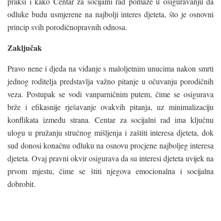
praksi i kako Centar za socijalni rad pomaže u osiguravanju da
odluke budu usmjerene na najbolji interes djeteta, što je osnovni
princip svih porodičnopravnih odnosa.
Zaključak
Pravo nene i djeda na viđanje s maloljetnim unucima nakon smrti
jednog roditelja predstavlja važno pitanje u očuvanju porodičnih
veza. Postupak se vodi vanparničnim putem, čime se osigurava
brže i efikasnije rješavanje ovakvih pitanja, uz minimalizaciju
konflikata između strana. Centar za socijalni rad ima ključnu
ulogu u pružanju stručnog mišljenja i zaštiti interesa djeteta, dok
sud donosi konačnu odluku na osnovu procjene najboljeg interesa
djeteta. Ovaj pravni okvir osigurava da su interesi djeteta uvijek na
prvom mjestu, čime se štiti njegova emocionalna i socijalna
dobrobit.