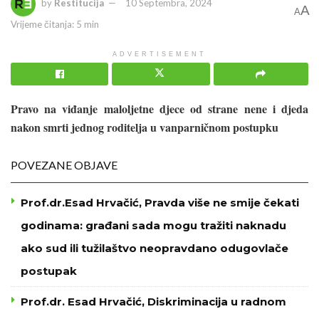
by
Restitucija
10 Septembra, 2024
A
A
Vrijeme čitanja: 5 min
ADVERTISEMENT
Pravo na viđanje maloljetne djece od strane nene i djeda
nakon smrti jednog roditelja u vanparničnom postupku
POVEZANE OBJAVE
Prof.dr.Esad Hrvačić, Pravda više ne smije čekati
godinama: građani sada mogu tražiti naknadu
ako sud ili tužilaštvo neopravdano odugovlače
postupak
Prof.dr. Esad Hrvačić, Diskriminacija u radnom