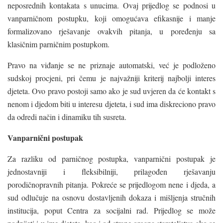
neposrednih kontakata s unucima. Ovaj prijedlog se podnosi u
vanparničnom postupku, koji omogućava efikasnije i manje
formalizovano rješavanje ovakvih pitanja, u poređenju sa
klasičnim parničnim postupkom.
Pravo na viđanje se ne priznaje automatski, već je podloženo
sudskoj procjeni, pri čemu je najvažniji kriterij najbolji interes
djeteta. Ovo pravo postoji samo ako je sud uvjeren da će kontakt s
nenom i djedom biti u interesu djeteta, i sud ima diskreciono pravo
da odredi način i dinamiku tih susreta.
Vanparnični postupak
Za razliku od parničnog postupka, vanparnični postupak je
jednostavniji i fleksibilniji, prilagođen rješavanju
porodičnopravnih pitanja. Pokreće se prijedlogom nene i djeda, a
sud odlučuje na osnovu dostavljenih dokaza i mišljenja stručnih
institucija, poput Centra za socijalni rad. Prijedlog se može