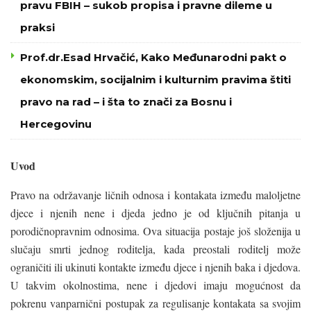
pravu FBIH – sukob propisa i pravne dileme u
praksi
Prof.dr.Esad Hrvačić, Kako Međunarodni pakt o
ekonomskim, socijalnim i kulturnim pravima štiti
pravo na rad – i šta to znači za Bosnu i
Hercegovinu
Uvod
Pravo na održavanje ličnih odnosa i kontakata između maloljetne
djece i njenih nene i djeda jedno je od ključnih pitanja u
porodičnopravnim odnosima. Ova situacija postaje još složenija u
slučaju smrti jednog roditelja, kada preostali roditelj može
ograničiti ili ukinuti kontakte između djece i njenih baka i djedova.
U takvim okolnostima, nene i djedovi imaju mogućnost da
pokrenu vanparnični postupak za regulisanje kontakata sa svojim