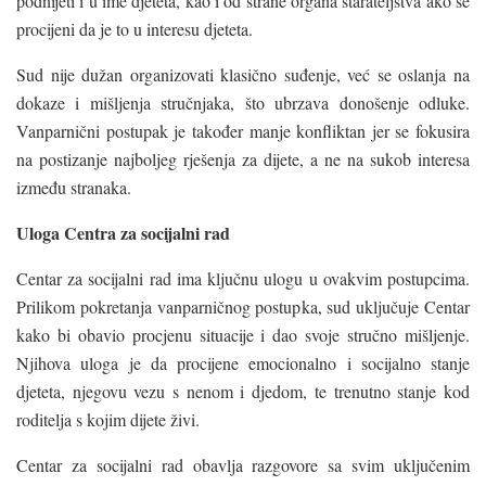
podnijeti i u ime djeteta, kao i od strane organa starateljstva ako se
procijeni da je to u interesu djeteta.
Sud nije dužan organizovati klasično suđenje, već se oslanja na
dokaze i mišljenja stručnjaka, što ubrzava donošenje odluke.
Vanparnični postupak je također manje konfliktan jer se fokusira
na postizanje najboljeg rješenja za dijete, a ne na sukob interesa
između stranaka.
Uloga Centra za socijalni rad
Centar za socijalni rad ima ključnu ulogu u ovakvim postupcima.
Prilikom pokretanja vanparničnog postupka, sud uključuje Centar
kako bi obavio procjenu situacije i dao svoje stručno mišljenje.
Njihova uloga je da procijene emocionalno i socijalno stanje
djeteta, njegovu vezu s nenom i djedom, te trenutno stanje kod
roditelja s kojim dijete živi.
Centar za socijalni rad obavlja razgovore sa svim uključenim