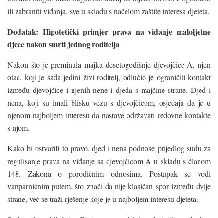
ili zabraniti viđanja, sve u skladu s načelom zaštite interesa djeteta.
Dodatak: Hipotetički primjer prava na viđanje maloljetne
djece nakon smrti jednog roditelja
Nakon što je preminula majka desetogodišnje djevojčice A, njen
otac, koji je sada jedini živi roditelj, odlučio je ograničiti kontakt
između djevojčice i njenih nene i djeda s majčine strane. Djed i
nena, koji su imali blisku vezu s djevojčicom, osjećaju da je u
njenom najboljem interesu da nastave održavati redovne kontakte
s njom.
Kako bi ostvarili to pravo, djed i nena podnose prijedlog sudu za
regulisanje prava na viđanje sa djevojčicom A u skladu s članom
148. Zakona o porodičnim odnosima. Postupak se vodi
vanparničnim putem, što znači da nije klasičan spor između dvije
strane, već se traži rješenje koje je u najboljem interesu djeteta.