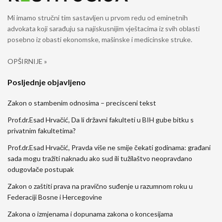
Mi imamo stručni tim sastavljen u prvom redu od eminetnih
advokata koji sarađuju sa najiskusnijim vještacima iz svih oblasti
posebno iz obasti ekonomske, mašinske i medicinske struke.
OPŠIRNIJE »
Posljednje objavljeno
Zakon o stambenim odnosima – precisceni tekst
Prof.dr.Esad Hrvačić, Da li državni fakulteti u BIH gube bitku s
privatnim fakultetima?
Prof.dr.Esad Hrvačić, Pravda više ne smije čekati godinama: građani
sada mogu tražiti naknadu ako sud ili tužilaštvo neopravdano
odugovlače postupak
Zakon o zaštiti prava na pravično suđenje u razumnom roku u
Federaciji Bosne i Hercegovine
Zakona o izmjenama i dopunama zakona o koncesijama