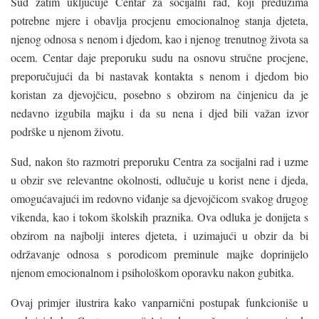
Sud zatim uključuje Centar za socijalni rad, koji preduzima
potrebne mjere i obavlja procjenu emocionalnog stanja djeteta,
njenog odnosa s nenom i djedom, kao i njenog trenutnog života sa
ocem. Centar daje preporuku sudu na osnovu stručne procjene,
preporučujući da bi nastavak kontakta s nenom i djedom bio
koristan za djevojčicu, posebno s obzirom na činjenicu da je
nedavno izgubila majku i da su nena i djed bili važan izvor
podrške u njenom životu.
Sud, nakon što razmotri preporuku Centra za socijalni rad i uzme
u obzir sve relevantne okolnosti, odlučuje u korist nene i djeda,
omogućavajući im redovno viđanje sa djevojčicom svakog drugog
vikenda, kao i tokom školskih praznika. Ova odluka je donijeta s
obzirom na najbolji interes djeteta, i uzimajući u obzir da bi
održavanje odnosa s porodicom preminule majke doprinijelo
njenom emocionalnom i psihološkom oporavku nakon gubitka.
Ovaj primjer ilustrira kako vanparnični postupak funkcioniše u