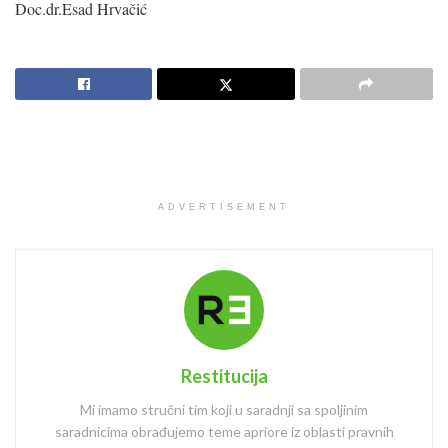
Doc.dr.Esad Hrvačić
ADVERTISEMENT
Restitucija
Mi imamo stručni tim koji u saradnji sa spoljinim
saradnicima obrađujemo teme apriore iz oblasti pravnih