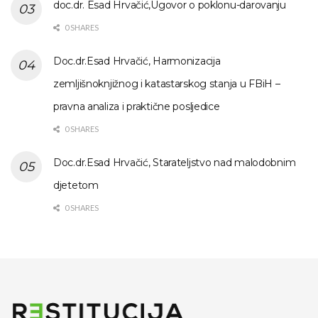
doc.dr. Esad Hrvačić,Ugovor o poklonu-darovanju
0 SHARES
Doc.dr.Esad Hrvačić, Harmonizacija
zemljišnoknjižnog i katastarskog stanja u FBiH –
pravna analiza i praktične posljedice
0 SHARES
Doc.dr.Esad Hrvačić, Starateljstvo nad malodobnim
djetetom
0 SHARES