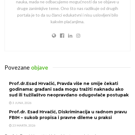
nauka, mada ne odbacujemo mogućnosti da se objave u
druge zanimkjive teme. Ono što nas razlikuje od drugih
portala je to da su članci edukatvni i nisu uslovljeni bilo
kakvim plaćanjima.
Povezane
objave
Prof.dr.Esad Hrvačić, Pravda više ne smije čekati
godinama: građani sada mogu tražiti naknadu ako
sud ili tužilaštvo neopravdano odugovlače postupak
3 JUNA, 2026
Prof.dr. Esad Hrvačić, Diskriminacija u radnom pravu
FBIH – sukob propisa i pravne dileme u praksi
23 MARTA, 2026