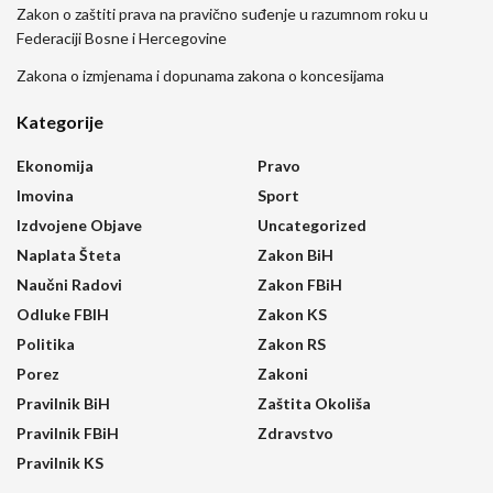
Zakon o zaštiti prava na pravično suđenje u razumnom roku u
Federaciji Bosne i Hercegovine
Zakona o izmjenama i dopunama zakona o koncesijama
Kategorije
Ekonomija
Pravo
Imovina
Sport
Izdvojene Objave
Uncategorized
Naplata Šteta
Zakon BiH
Naučni Radovi
Zakon FBiH
Odluke FBIH
Zakon KS
Politika
Zakon RS
Porez
Zakoni
Pravilnik BiH
Zaštita Okoliša
Pravilnik FBiH
Zdravstvo
Pravilnik KS