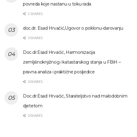
povreda koje nastanu u toku rada
1 SHARES
doc.dr. Esad Hrvačić,Ugovor o poklonu-darovanju
0 SHARES
Doc.dr.Esad Hrvačić, Harmonizacija
zemljišnoknjižnog i katastarskog stanja u FBiH –
pravna analiza i praktične posljedice
0 SHARES
Doc.dr.Esad Hrvačić, Starateljstvo nad malodobnim
djetetom
0 SHARES