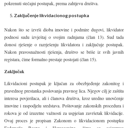
pokrenuti stečajni postupak, prema zahtjevu društva.
Zaključenje likvidacionog postupka
Nakon što se izvrši dioba imovine i podmire dugovi, likvidator
podnosi sudu izvještaj o svojim radnjama (član 13). Sud tada
donosi rješenje o razrješenju likvidatora i zaključuje postupak.
Nakon pravosnažnosti rješenja, društvo se briše iz svih javnih
registara, čime formalno prestaje postojati (član 15).
Zaključak
Likvidacioni postupak je ključan za obezbjeđenje zakonitog i
pravednog prestanka poslovanja pravnog lica. Njegov cilj je zaštita
interesa povjerilaca, ali i članova društva, kroz uredno unovčenje
imovine i raspodjelu sredstava. Poštovanje zakonskih procedura i
rokova je od izuzetne važnosti za uspješan završetak likvidacije.
Ovaj proces je propisan Zakonom o likvidacionom postupku
Federacije Bosne i Hercegovine, čime se osigurava