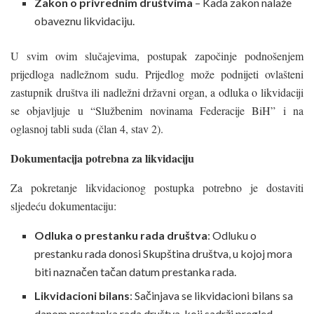
Zakon o privrednim društvima
– Kada zakon nalaže
obaveznu likvidaciju.
U svim ovim slučajevima, postupak započinje podnošenjem
prijedloga nadležnom sudu. Prijedlog može podnijeti ovlašteni
zastupnik društva ili nadležni državni organ, a odluka o likvidaciji
se objavljuje u “Službenim novinama Federacije BiH” i na
oglasnoj tabli suda (član 4, stav 2).
Dokumentacija potrebna za likvidaciju
Za pokretanje likvidacionog postupka potrebno je dostaviti
sljedeću dokumentaciju:
Odluka o prestanku rada društva
: Odluku o
prestanku rada donosi Skupština društva, u kojoj mora
biti naznačen tačan datum prestanka rada.
Likvidacioni bilans
: Sačinjava se likvidacioni bilans sa
danom prestanka rada društva, koji sadrži pregled