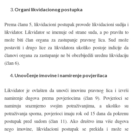
Organi likvidacionog postupka
Prema članu 5, likvidacioni postupak provode likvidacioni sudija i
likvidator. Likvidator se imenuje od strane suda, a po pravilu to
može biti član organa za zastupanje pravnog lica. Sud može
postaviti i drugo lice za likvidatora ukoliko postoje indicije da
članovi organa za zastupanje ne bi obezbijedili urednu likvidaciju
(član 6).
Unovčenje imovine i namirenje povjerilaca
Likvidator je ovlašten da unovči imovinu pravnog lica i izvrši
namirenje dugova prema povjeriocima (član 9). Povjerioci se
namiruju srazmjerno svojim potraživanjima, a ukoliko su
potraživanja sporna, povjerioci imaju rok od 15 dana da pokrenu
postupak pred sudom (član 11). Ako društvo ima više dugova
nego imovine, likvidacioni postupak se prekida i može se