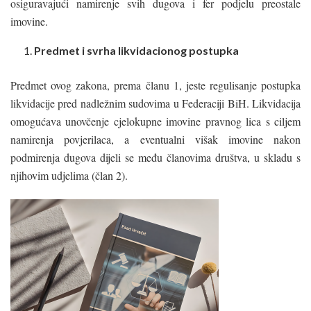
osiguravajući namirenje svih dugova i fer podjelu preostale
imovine.
Predmet i svrha likvidacionog postupka
Predmet ovog zakona, prema članu 1, jeste regulisanje postupka
likvidacije pred nadležnim sudovima u Federaciji BiH. Likvidacija
omogućava unovčenje cjelokupne imovine pravnog lica s ciljem
namirenja povjerilaca, a eventualni višak imovine nakon
podmirenja dugova dijeli se među članovima društva, u skladu s
njihovim udjelima (član 2).