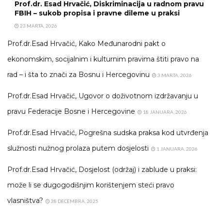
Prof.dr. Esad Hrvačić, Diskriminacija u radnom pravu
FBIH – sukob propisa i pravne dileme u praksi
23 MARTA, 2026
Prof.dr.Esad Hrvačić, Kako Međunarodni pakt o
ekonomskim, socijalnim i kulturnim pravima štiti pravo na
rad – i šta to znači za Bosnu i Hercegovinu
3 MARTA, 2026
Prof.dr.Esad Hrvačić, Ugovor o doživotnom izdržavanju u
pravu Federacije Bosne i Hercegovine
18 JANUARA, 2026
Prof.dr.Esad Hrvačić, Pogrešna sudska praksa kod utvrđenja
služnosti nužnog prolaza putem dosjelosti
1 JANUARA, 2026
Prof.dr.Esad Hrvačić, Dosjelost (održaj) i zablude u praksi:
može li se dugogodišnjim korištenjem steći pravo
vlasništva?
28 DECEMBRA, 2025