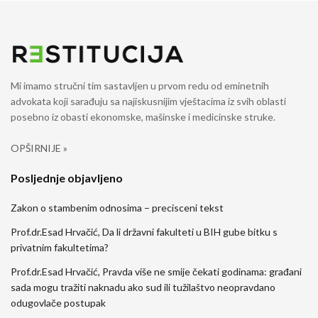
Mi imamo stručni tim sastavljen u prvom redu od eminetnih
advokata koji sarađuju sa najiskusnijim vještacima iz svih oblasti
posebno iz obasti ekonomske, mašinske i medicinske struke.
OPŠIRNIJE »
Posljednje objavljeno
Zakon o stambenim odnosima – precisceni tekst
Prof.dr.Esad Hrvačić, Da li državni fakulteti u BIH gube bitku s
privatnim fakultetima?
Prof.dr.Esad Hrvačić, Pravda više ne smije čekati godinama: građani
sada mogu tražiti naknadu ako sud ili tužilaštvo neopravdano
odugovlače postupak