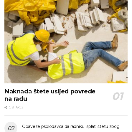
Naknada štete usljed povrede
na radu
1 SHARES
Obaveze psolodavca da radniku isplati štetu zbog