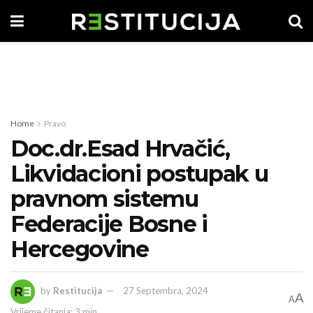
Home
Pravo
Doc.dr.Esad Hrvačić,
Likvidacioni postupak u
pravnom sistemu
Federacije Bosne i
Hercegovine
by
Restitucija
27 Septembra, 2024
A
A
Vrijeme čitanja: 3 min