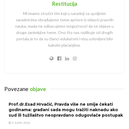
Restitucija
Mi imamo stručni tim koji u saradnji sa spoljinim
saradnicima obrađujemo teme apriore iz oblasti pravnih
nauka, mada ne odbacujemo mogućnosti da se objave u
druge zanimkjive teme. Ono što nas razlikuje od drugih
portala je to da su članci edukatvni i nisu uslovljeni bilo
kakvim plaćanjima.
Povezane
objave
Prof.dr.Esad Hrvačić, Pravda više ne smije čekati
godinama: građani sada mogu tražiti naknadu ako
sud ili tužilaštvo neopravdano odugovlače postupak
3 JUNA, 2026