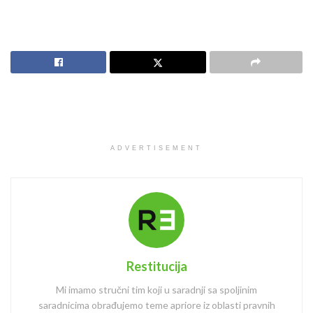
ADVERTISEMENT
Restitucija
Mi imamo stručni tim koji u saradnji sa spoljinim
saradnicima obrađujemo teme apriore iz oblasti pravnih