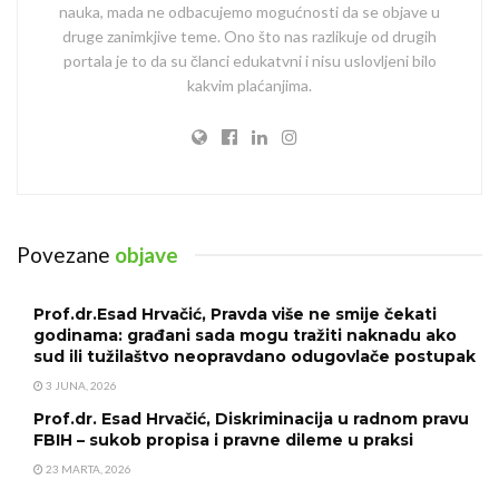
nauka, mada ne odbacujemo mogućnosti da se objave u
druge zanimkjive teme. Ono što nas razlikuje od drugih
portala je to da su članci edukatvni i nisu uslovljeni bilo
kakvim plaćanjima.
Povezane
objave
Prof.dr.Esad Hrvačić, Pravda više ne smije čekati
godinama: građani sada mogu tražiti naknadu ako
sud ili tužilaštvo neopravdano odugovlače postupak
3 JUNA, 2026
Prof.dr. Esad Hrvačić, Diskriminacija u radnom pravu
FBIH – sukob propisa i pravne dileme u praksi
23 MARTA, 2026