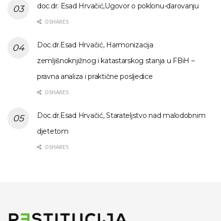
doc.dr. Esad Hrvačić,Ugovor o poklonu-darovanju
0 SHARES
Doc.dr.Esad Hrvačić, Harmonizacija
zemljišnoknjižnog i katastarskog stanja u FBiH –
pravna analiza i praktične posljedice
0 SHARES
Doc.dr.Esad Hrvačić, Starateljstvo nad malodobnim
djetetom
0 SHARES