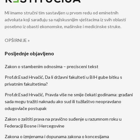
Mi imamo stručni tim sastavljen u prvom redu od eminetnih
advokata koji sarađuju sa najiskusnijim vještacima iz svih oblasti
posebno iz obasti ekonomske, mašinske i medicinske struke.
OPŠIRNIJE »
Posljednje objavljeno
Zakon o stambenim odnosima – precisceni tekst
Prof.dr.Esad Hrvačić, Da li državni fakulteti u BIH gube bitku s
privatnim fakultetima?
Prof.dr.Esad Hrvačić, Pravda više ne smije čekati godinama: građani
sada mogu tražiti naknadu ako sud ili tužilaštvo neopravdano
odugovlače postupak
Zakon o zaštiti prava na pravično suđenje u razumnom roku u
Federaciji Bosne i Hercegovine
Zakona o izmjenama i dopunama zakona o koncesijama