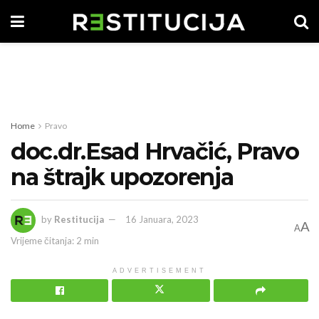
Home
Pravo
doc.dr.Esad Hrvačić, Pravo
na štrajk upozorenja
by
Restitucija
16 Januara, 2023
A
A
Vrijeme čitanja: 2 min
ADVERTISEMENT