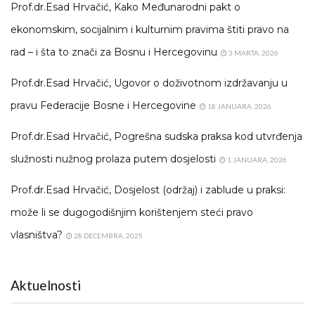
Prof.dr.Esad Hrvačić, Kako Međunarodni pakt o
ekonomskim, socijalnim i kulturnim pravima štiti pravo na
rad – i šta to znači za Bosnu i Hercegovinu
3 MARTA, 2026
Prof.dr.Esad Hrvačić, Ugovor o doživotnom izdržavanju u
pravu Federacije Bosne i Hercegovine
18 JANUARA, 2026
Prof.dr.Esad Hrvačić, Pogrešna sudska praksa kod utvrđenja
služnosti nužnog prolaza putem dosjelosti
1 JANUARA, 2026
Prof.dr.Esad Hrvačić, Dosjelost (održaj) i zablude u praksi:
može li se dugogodišnjim korištenjem steći pravo
vlasništva?
28 DECEMBRA, 2025
Aktuelnosti