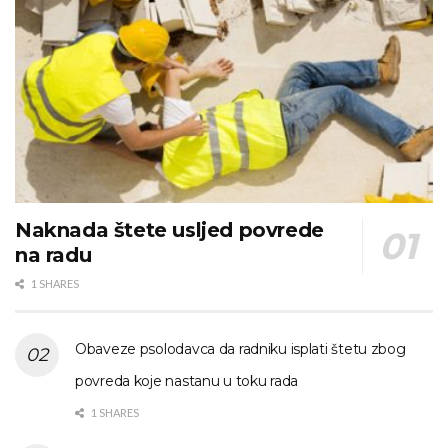
Naknada štete usljed povrede
na radu
1 SHARES
Obaveze psolodavca da radniku isplati štetu zbog
povreda koje nastanu u toku rada
1 SHARES