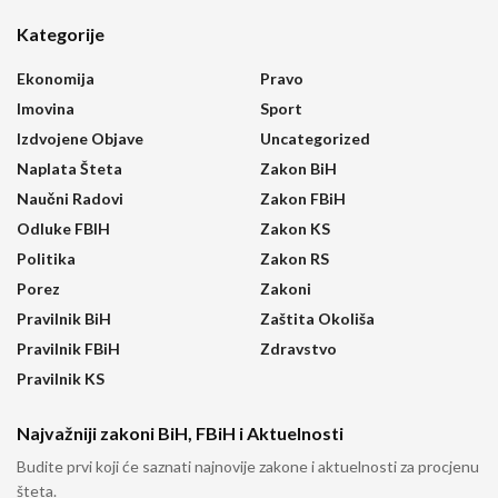
Kategorije
Ekonomija
Pravo
Imovina
Sport
Izdvojene Objave
Uncategorized
Naplata Šteta
Zakon BiH
Naučni Radovi
Zakon FBiH
Odluke FBIH
Zakon KS
Politika
Zakon RS
Porez
Zakoni
Pravilnik BiH
Zaštita Okoliša
Pravilnik FBiH
Zdravstvo
Pravilnik KS
Najvažniji zakoni BiH, FBiH i Aktuelnosti
Budite prvi koji će saznati najnovije zakone i aktuelnosti za procjenu
šteta.