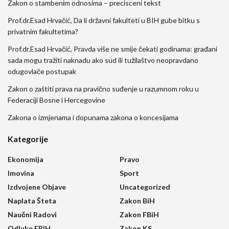
Zakon o stambenim odnosima – precisceni tekst
Prof.dr.Esad Hrvačić, Da li državni fakulteti u BIH gube bitku s
privatnim fakultetima?
Prof.dr.Esad Hrvačić, Pravda više ne smije čekati godinama: građani
sada mogu tražiti naknadu ako sud ili tužilaštvo neopravdano
odugovlače postupak
Zakon o zaštiti prava na pravično suđenje u razumnom roku u
Federaciji Bosne i Hercegovine
Zakona o izmjenama i dopunama zakona o koncesijama
Kategorije
Ekonomija
Pravo
Imovina
Sport
Izdvojene Objave
Uncategorized
Naplata Šteta
Zakon BiH
Naučni Radovi
Zakon FBiH
Odluke FBIH
Zakon KS