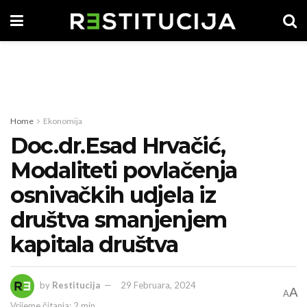
Home
Ekonomija
Doc.dr.Esad Hrvačić,
Modaliteti povlačenja
osnivačkih udjela iz
društva smanjenjem
kapitala društva
by
Restitucija
29 Februara, 2024
A
A
Vrijeme čitanja: 2 min