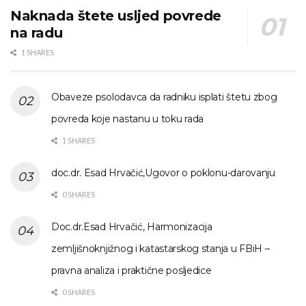
Naknada štete usljed povrede
na radu
1 SHARES
Obaveze psolodavca da radniku isplati štetu zbog
povreda koje nastanu u toku rada
1 SHARES
doc.dr. Esad Hrvačić,Ugovor o poklonu-darovanju
0 SHARES
Doc.dr.Esad Hrvačić, Harmonizacija
zemljišnoknjižnog i katastarskog stanja u FBiH –
pravna analiza i praktične posljedice
0 SHARES