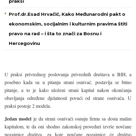
praksi
Prof.dr.Esad Hrvačić, Kako Međunarodni pakt o
ekonomskim, socijalnim i kulturnim pravima štiti
pravo na rad – i šta to znači za Bosnu i
Hercegovinu
U praksi privrednog poslovanja privrednih društava u BIH, a
posebno kada su u pitanju strani osnivač, postavlja se bitno
pitanje, a to je kako uloženi strani kapital nakon okončanja
obavljanja određene djelatnosti povući od strane osnivača. U
praksi postoje 2 modela.
Jedan model
je da strani osnivači osnuju firmu sa dosta malim
kapitalom, te da oni shodno zakonskoj proveduri izvrše novčane
pozajmice društvu, za koje novčane pozajmice će društvo