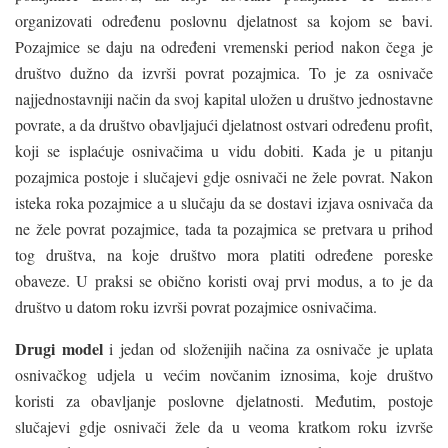
organizovati određenu poslovnu djelatnost sa kojom se bavi.
Pozajmice se daju na određeni vremenski period nakon čega je
društvo dužno da izvrši povrat pozajmica. To je za osnivače
najjednostavniji način da svoj kapital uložen u društvo jednostavne
povrate, a da društvo obavljajući djelatnost ostvari određenu profit,
koji se isplaćuje osnivačima u vidu dobiti. Kada je u pitanju
pozajmica postoje i slučajevi gdje osnivači ne žele povrat. Nakon
isteka roka pozajmice a u slučaju da se dostavi izjava osnivača da
ne žele povrat pozajmice, tada ta pozajmica se pretvara u prihod
tog društva, na koje društvo mora platiti određene poreske
obaveze. U praksi se obično koristi ovaj prvi modus, a to je da
društvo u datom roku izvrši povrat pozajmice osnivačima.
Drugi model
i jedan od složenijih načina za osnivače je uplata
osnivačkog udjela u većim novčanim iznosima, koje društvo
koristi za obavljanje poslovne djelatnosti. Međutim, postoje
slučajevi gdje osnivači žele da u veoma kratkom roku izvrše