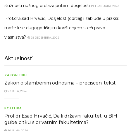
služnosti nužnog prolaza putem dosjelosti
1 JANUARA, 2026
Prof.dr.Esad Hrvačić, Dosjelost (održaj) i zablude u praksi:
može li se dugogodišnjim korištenjem steći pravo
vlasništva?
28 DECEMBRA, 2025
Aktuelnosti
ZAKON FBIH
Zakon o stambenim odnosima – precisceni tekst
27 JULA, 2026
POLITIKA
Prof.dr.Esad Hrvačić, Da li državni fakulteti u BIH
gube bitku s privatnim fakultetima?
30 JUNA, 2026