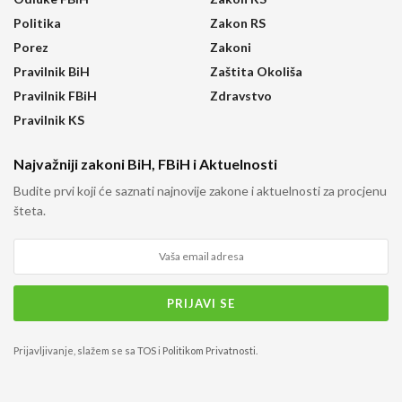
Politika
Zakon RS
Porez
Zakoni
Pravilnik BiH
Zaštita Okoliša
Pravilnik FBiH
Zdravstvo
Pravilnik KS
Najvažniji zakoni BiH, FBiH i Aktuelnosti
Budite prvi koji će saznati najnovije zakone i aktuelnosti za procjenu
šteta.
Prijavljivanje, slažem se sa
TOS
i
Politikom Privatnosti
.