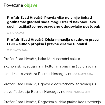
Povezane
objave
Prof.dr.Esad Hrvačić, Pravda više ne smije čekati
godinama: građani sada mogu tražiti naknadu ako
sud ili tužilaštvo neopravdano odugovlače postupak
3 JUNA, 2026
Prof.dr. Esad Hrvačić, Diskriminacija u radnom pravu
FBIH – sukob propisa i pravne dileme u praksi
23 MARTA, 2026
Prof.dr.Esad Hrvačić, Kako Međunarodni pakt o
ekonomskim, socijalnim i kulturnim pravima štiti pravo na
rad – i šta to znači za Bosnu i Hercegovinu
3 MARTA, 2026
Prof.dr.Esad Hrvačić, Ugovor o doživotnom izdržavanju u
pravu Federacije Bosne i Hercegovine
18 JANUARA, 2026
Prof.dr.Esad Hrvačić, Pogrešna sudska praksa kod utvrđenja