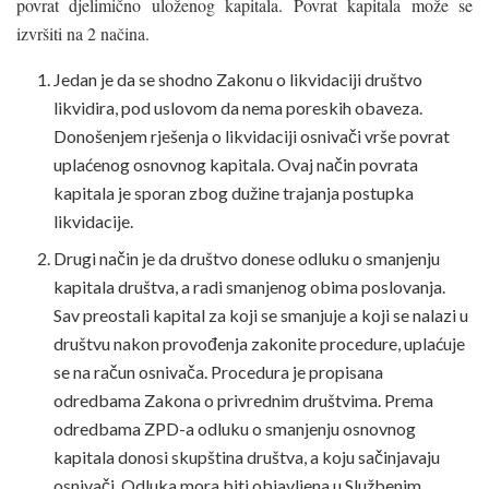
povrat djelimično uloženog kapitala. Povrat kapitala može se
izvršiti na 2 načina.
Jedan je da se shodno Zakonu o likvidaciji društvo
likvidira, pod uslovom da nema poreskih obaveza.
Donošenjem rješenja o likvidaciji osnivači vrše povrat
uplaćenog osnovnog kapitala. Ovaj način povrata
kapitala je sporan zbog dužine trajanja postupka
likvidacije.
Drugi način je da društvo donese odluku o smanjenju
kapitala društva, a radi smanjenog obima poslovanja.
Sav preostali kapital za koji se smanjuje a koji se nalazi u
društvu nakon provođenja zakonite procedure, uplaćuje
se na račun osnivača. Procedura je propisana
odredbama Zakona o privrednim društvima. Prema
odredbama ZPD-a odluku o smanjenju osnovnog
kapitala donosi skupština društva, a koju sačinjavaju
osnivači. Odluka mora biti objavljena u Službenim