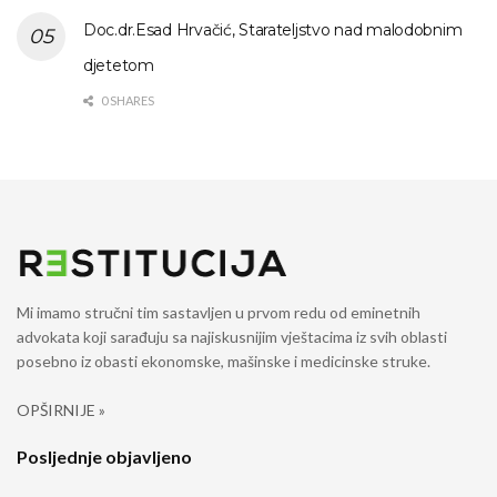
Doc.dr.Esad Hrvačić, Starateljstvo nad malodobnim
djetetom
0 SHARES
Mi imamo stručni tim sastavljen u prvom redu od eminetnih
advokata koji sarađuju sa najiskusnijim vještacima iz svih oblasti
posebno iz obasti ekonomske, mašinske i medicinske struke.
OPŠIRNIJE »
Posljednje objavljeno