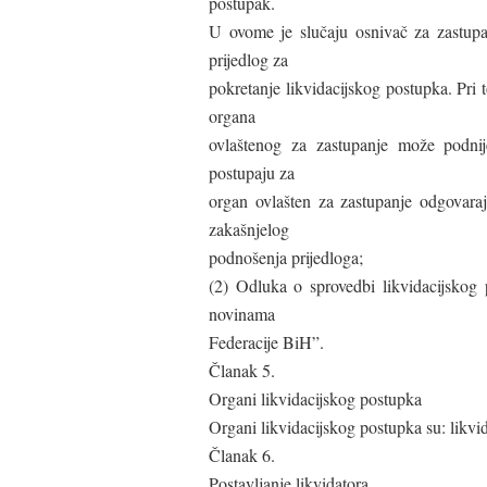
postupak.
U ovome je slučaju osnivač za zastupan
prijedlog za
pokretanje likvidacijskog postupka. Pri 
organa
ovlaštenog za zastupanje može podnije
postupaju za
organ ovlašten za zastupanje odgovara
zakašnjelog
podnošenja prijedloga;
(2) Odluka o sprovedbi likvidacijskog 
novinama
Federacije BiH”.
Članak 5.
Organi likvidacijskog postupka
Organi likvidacijskog postupka su: likvida
Članak 6.
Postavljanje likvidatora