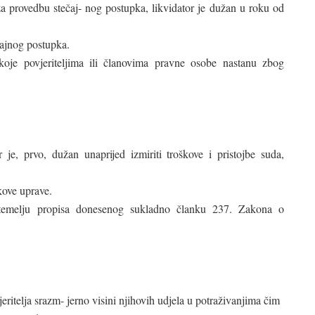
a provedbu stečaj- nog postupka, likvidator je dužan u roku od
čajnog postupka.
koje povjeriteljima ili članovima pravne osobe nastanu zbog
 je, prvo, dužan unaprijed izmiriti troškove i pristojbe suda,
kove uprave.
 temelju propisa donesenog sukladno članku 237. Zakona o
eritelja srazm- jerno visini njihovih udjela u potraživanjima čim