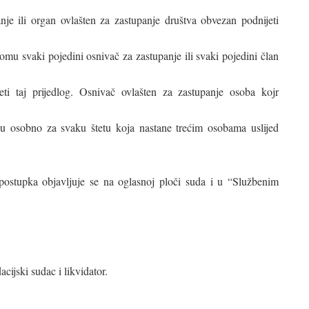
je ili organ ovlašten za zastupanje društva obvezan podnijeti
tomu svaki pojedini osnivač za zastupanje ili svaki pojedini član
ti taj prijedlog. Osnivač ovlašten za zastupanje osoba kojr
ju osobno za svaku štetu koja nastane trećim osobama uslijed
postupka objavljuje se na oglasnoj ploči suda i u “Službenim
cijski sudac i likvidator.