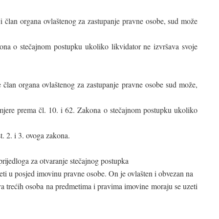
niji član organa ovlaštenog za zastupanje pravne osobe, sud može
ona o stečajnom postupku ukoliko likvidator ne izvršava svoje
ije član organa ovlaštenog za zastupanje pravne osobe sud može,
e mjere prema čl. 10. i 62. Zakona o stečajnom postupku ukoliko
. 2. i 3. ovoga zakona.
rijedloga za otvaranje stečajnog postupka
eti u posjed imovinu pravne osobe. On je ovlašten i obvezan na
a trećih osoba na predmetima i pravima imovine moraju se uzeti