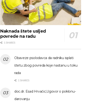
Naknada štete usljed
povrede na radu
1 SHARES
Obaveze psolodavca da radniku isplati
štetu zbog povreda koje nastanu u toku
rada
1 SHARES
doc.dr. Esad Hrvačić,Ugovor o poklonu-
darovanju