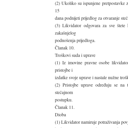
(2) Ukoliko su ispunjene pretpostavke z
15
dana podnijeti prijedlog za otvaranje ste
(3) Likvidator odgovara za sve štete 
zakašnjelog
podnošenja prijedloga.
Članak 10.
Troškovi suda i uprave
(1) Iz imovine pravne osobe likvidator
pristojbe i
izdatke svoje uprave i nastale nužne troš
(2) Pristojbe uprave određuju se na
stečajnom
postupku.
Članak 11.
Dioba
(1) Likvidator namiruje potraživanja povj