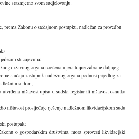
movine srazmjerno svom sudjelovanju.
 je, prema Zakonu o stečajnom postupku, nadležan za provedbu
pka
sljedećim slučajevima:
ežnog državnog organa izrečena mjera trajne zabrane daljnjeg
ovome slučaju zastupnik nadležnog organa podnosi prijedlog za
nadležnim sudom;
tvrđena ništavost upisa u sudski registar ili ništavost osnutka
dio ništavost prosljeđuje rješenje nadležnom likvidacijskom sudu
jski postupak;
akonu o gospodarskim društvima, mora sprovesti likvidacijski