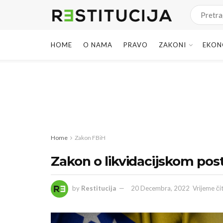
HOME
O NAMA
PRAVO
ZAKONI
EKON
Home
Zakon FBiH
Zakon o likvidacijskom po
by
Restitucija
20 Decembra, 2022
Vrijeme či