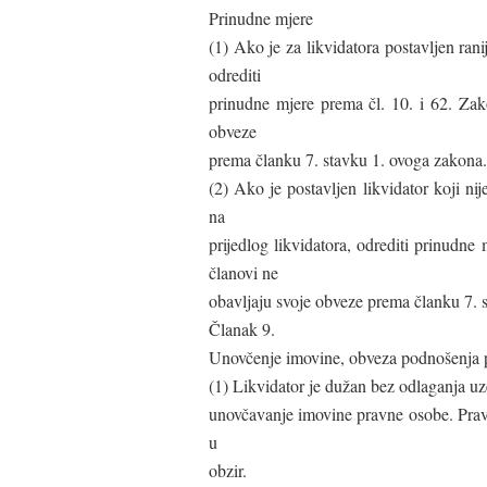
Prinudne mjere
(1) Ako je za likvidatora postavljen ra
odrediti
prinudne mjere prema čl. 10. i 62. Zak
obveze
prema članku 7. stavku 1. ovoga zakona.
(2) Ako je postavljen likvidator koji n
na
prijedlog likvidatora, odrediti prinudn
članovi ne
obavljaju svoje obveze prema članku 7. st
Članak 9.
Unovčenje imovine, obveza podnošenja p
(1) Likvidator je dužan bez odlaganja uz
unovčavanje imovine pravne osobe. Prav
u
obzir.