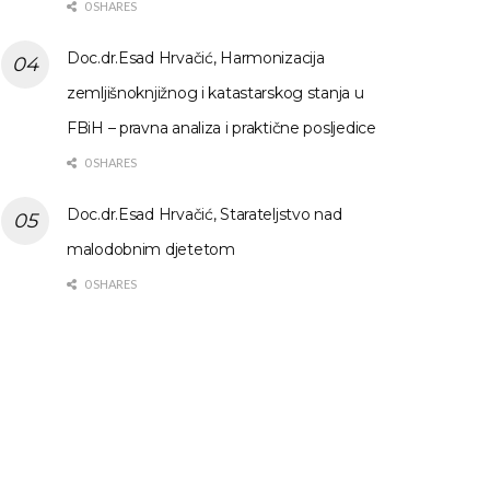
0 SHARES
Doc.dr.Esad Hrvačić, Harmonizacija
zemljišnoknjižnog i katastarskog stanja u
FBiH – pravna analiza i praktične posljedice
0 SHARES
Doc.dr.Esad Hrvačić, Starateljstvo nad
malodobnim djetetom
0 SHARES