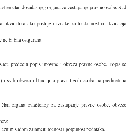
ostavljen član dosadašnjeg organa za zastupanje pravne osobe. Sud
 likvidatora ako postoje naznake za to da uredna likvidacija
 ne bi bila osigurana.
 sucu predočiti popis imovine i obveza pravne osobe. Popis se
e) i svih obveza uključujući prava trećih osoba na predmetima
n član organa ovlaštenog za zastupanje pravne osobe, obveze
nove.
dležnim sudom zajamčiti točnost i potpunost podataka.