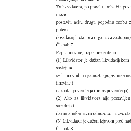
Za likvidatora, po pravilu, treba biti p
može
postaviti neku drugu pogodnu osobu za
putem
dosadašnjih članova organa za zastupanje
Članak 7.
Popis imovine, popis povjeritelja
(1) Likvidator je dužan likvidacijskom
sastoji od
svih imovnih vrijednosti (popis imovin
imovine i
naznaku povjeritelja (popis povjeritelja).
(2) Ako za likvidatora nije postavlje
suradnje i
davanja informacija odnose se na ove čla
(3) Likvidator je dužan izjavom pred na
Članak 8.