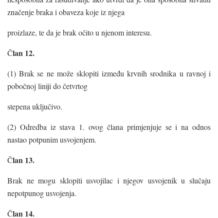
značenje braka i obaveza koje iz njega
proizlaze, te da je brak očito u njenom interesu.
lan
12.
Č
(1) Brak se ne može sklopiti između krvnih srodnika u ravnoj i
pobočnoj liniji do četvrtog
stepena uključivo.
(2) Odredba iz stava 1. ovog člana primjenjuje se i na odnos
nastao potpunim usvojenjem.
lan 13.
Č
Brak ne mogu sklopiti usvojilac i njegov usvojenik u slučaju
nepotpunog usvojenja.
lan 14.
Č