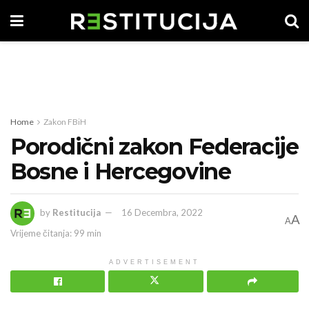
Home
Zakon FBiH
Porodični zakon Federacije
Bosne i Hercegovine
by
Restitucija
16 Decembra, 2022
A
A
Vrijeme čitanja: 99 min
ADVERTISEMENT