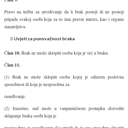
Pravo na tužbu za utvrđivanje da li brak postoji ili ne postoji
pripada svakoj osobi koja za to ima pravni interes, kao i organu
starateljstva.
Uvjeti za
punovažnost
braka
lan 10.
Č
Brak ne može sklopiti osoba koja je već u braku.
lan
11.
Č
(1) Brak ne može sklopiti osoba kojoj je oduzeta poslovna
sposobnost ili koja je nesposobna za
rasuđivanje.
(2) Izuzetno, sud može u vanparničnom postupku dozvoliti
sklapanje braka osobi koja je
nesposobna za rasuđivanje ako utvrdi da je ona sposobna shvatiti