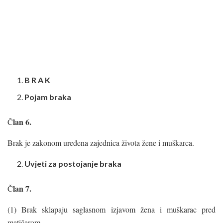
B R A K
Pojam braka
lan 6.
Č
Brak je zakonom uređena zajednica života žene i muškarca.
Uvjeti za postojanje braka
lan 7.
Č
(1) Brak sklapaju saglasnom izjavom žena i muškarac pred
matičarom.