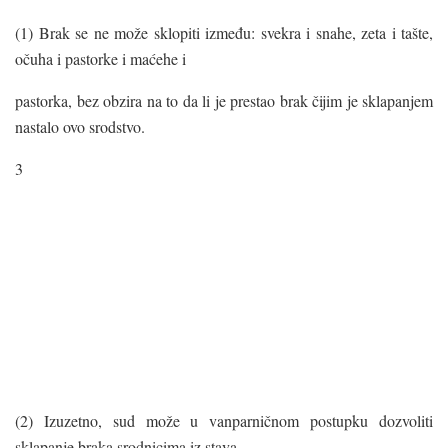
(1) Brak se ne može sklopiti između: svekra i snahe, zeta i tašte,
očuha i pastorke i maćehe i
pastorka, bez obzira na to da li je prestao brak čijim je sklapanjem
nastalo ovo srodstvo.
3
(2) Izuzetno, sud može u vanparničnom postupku dozvoliti
sklapanje braka srodnicima iz stava