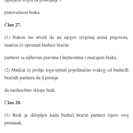
punovažnost braka.
lan 27.
Č
(1) Nakon što utvrdi da na njegov izvještaj nema prigovora,
matičar će upoznati buduće bračne
partnere sa njihovim pravima i dužnostima i značajem braka.
(2) Matičar će poslije toga upitati pojedinačno svakog od budućih
bračnih partnera da li pristaje
da međusobno sklope brak.
lan 28.
Č
(1) Brak je sklopljen kada budući bračni partneri izjave svoj
pristanak.