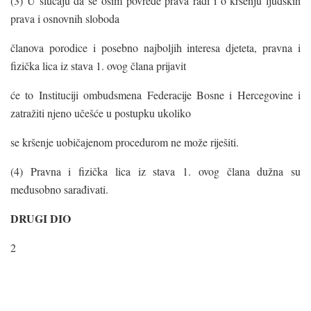
(3) U slučaju da se osim povrede prava radi i o kršenju ljudskih
prava i osnovnih sloboda
članova porodice i posebno najboljih interesa djeteta, pravna i
fizička lica iz stava 1. ovog člana prijavit
će to Instituciji ombudsmena Federacije Bosne i Hercegovine i
zatražiti njeno učešće u postupku ukoliko
se kršenje uobičajenom procedurom ne može riješiti.
(4) Pravna i fizička lica iz stava 1. ovog člana dužna su
međusobno sarađivati.
DRUGI DIO
2