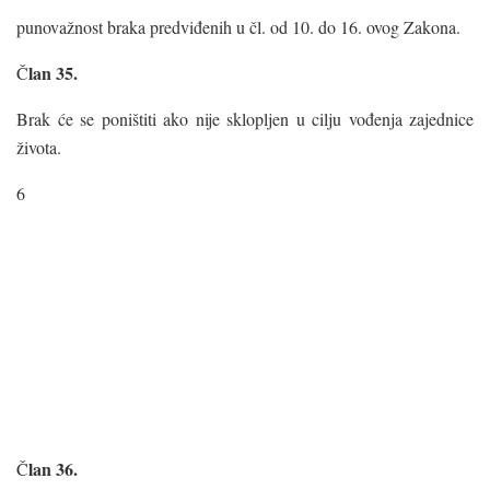
punovažnost braka predviđenih u čl. od 10. do 16. ovog Zakona.
lan 35.
Č
Brak će se poništiti ako nije sklopljen u cilju vođenja zajednice
života.
6
lan 36.
Č