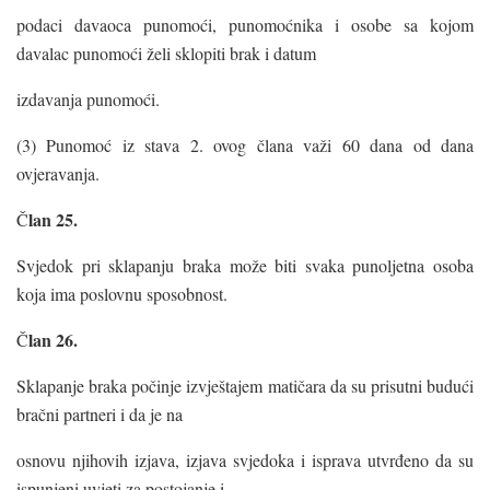
podaci davaoca punomoći, punomoćnika i osobe sa kojom
davalac punomoći želi sklopiti brak i datum
izdavanja punomoći.
(3) Punomoć iz stava 2. ovog člana važi 60 dana od dana
ovjeravanja.
lan 25.
Č
Svjedok pri sklapanju braka može biti svaka punoljetna osoba
koja ima poslovnu sposobnost.
lan 26.
Č
Sklapanje braka počinje izvještajem matičara da su prisutni budući
bračni partneri i da je na
osnovu njihovih izjava, izjava svjedoka i isprava utvrđeno da su
ispunjeni uvjeti za postojanje i