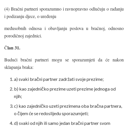
(4) Bračni partneri sporazumno i ravnopravno odlučuju o rađanju
i podizanju djece, o uređenju
međusobnih odnosa i obavljanju poslova u bračnoj, odnosno
porodičnoj zajednici.
lan 31.
Č
Budući bračni partneri mogu se sporazumjeti da će nakon
sklapanja braka:
a) svaki bračni partner zadržati svoje prezime;
b) kao zajedničko prezime uzeti prezime jednoga od
njih;
c) kao zajedničko uzeti prezimena oba bračna partnera,
o čijem će se redoslijedu sporazumjeti;
d) svaki od njih ili samo jedan bračni partner svom