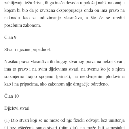
zahtijevaju težu žrtvu, ili ga inače dovode u položaj nalik na onaj u
kojem bi bio da je izvršena eksproprijacija onda on ima pravo na
naknadu kao za oduzimanje vlasništva, a što će se urediti
posebnim zakonom.
Član 9
Stvar i njezine pripadnosti
Nosilac prava vlasništva ili drugog stvarnog prava na nekoj stvari,
ima to pravo i na svim dijelovima stvari, na svemu što je s njom
srazmjerno trajno spojeno (prirast), na neodvojenim plodovima
kao i na pripacima, ako zakonom nije drugačije određeno.
Član 10
Dijelovi stvari
(1) Dio stvari koji se ne može od nje fizički odvojiti bez uništenja
ili bez oštećenja same stvari (bitni dio), ne može biti samostalni