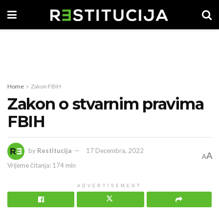
Home
Zakon FBiH
Zakon o stvarnim pravima
FBIH
by
Restitucija
17 Decembra, 2022
A
A
Vrijeme čitanja: 174 min
ADVERTISEMENT