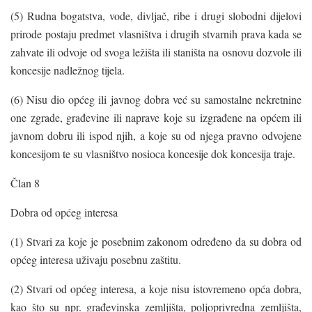
(5) Rudna bogatstva, vode, divljač, ribe i drugi slobodni dijelovi
prirode postaju predmet vlasništva i drugih stvarnih prava kada se
zahvate ili odvoje od svoga ležišta ili staništa na osnovu dozvole ili
koncesije nadležnog tijela.
(6) Nisu dio općeg ili javnog dobra već su samostalne nekretnine
one zgrade, građevine ili naprave koje su izgrađene na općem ili
javnom dobru ili ispod njih, a koje su od njega pravno odvojene
koncesijom te su vlasništvo nosioca koncesije dok koncesija traje.
Član 8
Dobra od općeg interesa
(1) Stvari za koje je posebnim zakonom određeno da su dobra od
općeg interesa uživaju posebnu zaštitu.
(2) Stvari od općeg interesa, a koje nisu istovremeno opća dobra,
kao što su npr. građevinska zemljišta, poljoprivredna zemljišta,