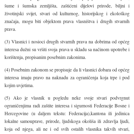
šume i šumska zemljišta, zaštićeni dijelovi prirode, biljni i
životinjski svijet, stvari od kulturnog, historijskog i ekološkog
značaja, mogu biti objektom prava vlasništva i drugih stvarnih
prava.
(3) Vlasnici i nosioci drugih stvarnih prava na dobrima od općeg
interesa dužni su vršiti svoja prava u skladu sa načinom upotrebe i
korištenja, propisanim posebnim zakonima.
(4) Posebnim zakonom se propisuje da li vlasnici dobara od općeg
interesa imaju pravo na naknadu za ograničenja koja trpe i pod
kojim uvjetima.
(5) Ako je vlasnik u pogledu neke svoje stvari podvrgnut
ograničenjima radi zaštite interesa i sigurnosti Federacije Bosne i
Hercegovine (u daljem tekstu: Federacija),kantona ili jedinica
lokalne samouprave, prirode, ljudskoga okoliša ili zdravlja ljudi,
koja od njega, ali ne i od svih ostalih vlasnika takvih stvari,