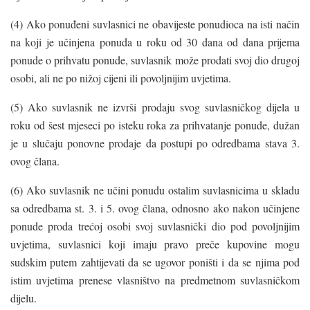
(4) Ako ponuđeni suvlasnici ne obavijeste ponudioca na isti način
na koji je učinjena ponuda u roku od 30 dana od dana prijema
ponude o prihvatu ponude, suvlasnik može prodati svoj dio drugoj
osobi, ali ne po nižoj cijeni ili povoljnijim uvjetima.
(5) Ako suvlasnik ne izvrši prodaju svog suvlasničkog dijela u
roku od šest mjeseci po isteku roka za prihvatanje ponude, dužan
je u slučaju ponovne prodaje da postupi po odredbama stava 3.
ovog člana.
(6) Ako suvlasnik ne učini ponudu ostalim suvlasnicima u skladu
sa odredbama st. 3. i 5. ovog člana, odnosno ako nakon učinjene
ponude proda trećoj osobi svoj suvlasnički dio pod povoljnijim
uvjetima, suvlasnici koji imaju pravo preče kupovine mogu
sudskim putem zahtijevati da se ugovor poništi i da se njima pod
istim uvjetima prenese vlasništvo na predmetnom suvlasničkom
dijelu.