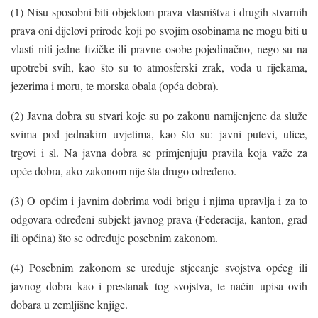
(1) Nisu sposobni biti objektom prava vlasništva i drugih stvarnih
prava oni dijelovi prirode koji po svojim osobinama ne mogu biti u
vlasti niti jedne fizičke ili pravne osobe pojedinačno, nego su na
upotrebi svih, kao što su to atmosferski zrak, voda u rijekama,
jezerima i moru, te morska obala (opća dobra).
(2) Javna dobra su stvari koje su po zakonu namijenjene da služe
svima pod jednakim uvjetima, kao što su: javni putevi, ulice,
trgovi i sl. Na javna dobra se primjenjuju pravila koja važe za
opće dobra, ako zakonom nije šta drugo određeno.
(3) O općim i javnim dobrima vodi brigu i njima upravlja i za to
odgovara određeni subjekt javnog prava (Federacija, kanton, grad
ili općina) što se određuje posebnim zakonom.
(4) Posebnim zakonom se uređuje stjecanje svojstva općeg ili
javnog dobra kao i prestanak tog svojstva, te način upisa ovih
dobara u zemljišne knjige.