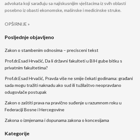
advokata koji sarađuju sa najiskusnijim vještacima iz svih oblasti
posebno iz obasti ekonomske, mašinske i medicinske struke.
OPŠIRNIJE »
Posljednje objavljeno
Zakon o stambenim odnosima – precisceni tekst
Prof.dr.Esad Hrvačić, Da li državni fakulteti u BIH gube bitku s
privatnim fakultetima?
Prof.dr.Esad Hrvačić, Pravda više ne smije čekati godinama: građani
sada mogu tražiti naknadu ako sud ili tužilaštvo neopravdano
odugovlače postupak
Zakon o zaštiti prava na pravično suđenje u razumnom roku u
Federaciji Bosne i Hercegovine
Zakona o izmjenama i dopunama zakona o koncesijama
Kategorije