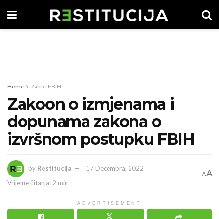
Home
Zakon FBiH
Zakoon o izmjenama i
dopunama zakona o
izvršnom postupku FBIH
by
Restitucija
17 Decembra, 2022
A
A
Vrijeme čitanja: 2 min
ADVERTISEMENT