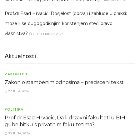
Prof.dr.Esad Hrvačić, Dosjelost (održaj) i zablude u praksi:
može li se dugogodišnjim korištenjem steći pravo
vlasništva?
28 DECEMBRA, 2025
Aktuelnosti
ZAKON FBIH
Zakon o stambenim odnosima – precisceni tekst
27 JULA, 2026
POLITIKA
Prof.dr.Esad Hrvačić, Da li državni fakulteti u BIH
gube bitku s privatnim fakultetima?
30 JUNA, 2026