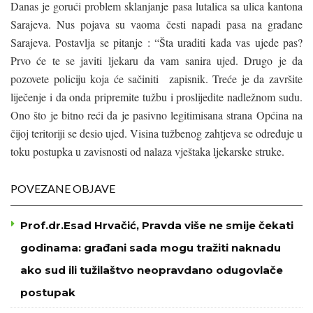
Danas je gorući problem sklanjanje pasa lutalica sa ulica kantona
Sarajeva. Nus pojava su vaoma česti napadi pasa na građane
Sarajeva. Postavlja se pitanje : “Šta uraditi kada vas ujede pas?
Prvo će te se javiti ljekaru da vam sanira ujed. Drugo je da
pozovete policiju koja će sačiniti zapisnik. Treće je da završite
liječenje i da onda pripremite tužbu i proslijedite nadležnom sudu.
Ono što je bitno reći da je pasivno legitimisana strana Općina na
čijoj teritoriji se desio ujed. Visina tužbenog zahtjeva se određuje u
toku postupka u zavisnosti od nalaza vještaka ljekarske struke.
POVEZANE OBJAVE
Prof.dr.Esad Hrvačić, Pravda više ne smije čekati
godinama: građani sada mogu tražiti naknadu
ako sud ili tužilaštvo neopravdano odugovlače
postupak