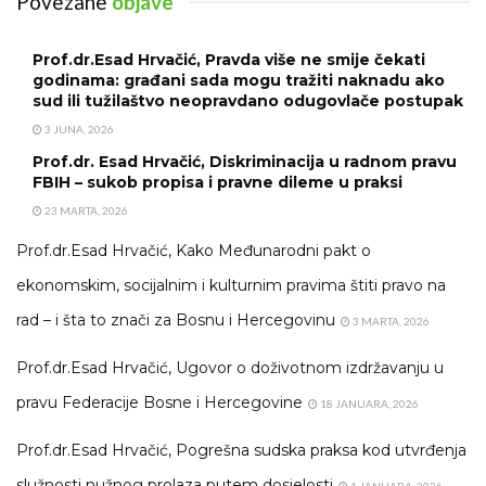
Povezane
objave
Prof.dr.Esad Hrvačić, Pravda više ne smije čekati
godinama: građani sada mogu tražiti naknadu ako
sud ili tužilaštvo neopravdano odugovlače postupak
3 JUNA, 2026
Prof.dr. Esad Hrvačić, Diskriminacija u radnom pravu
FBIH – sukob propisa i pravne dileme u praksi
23 MARTA, 2026
Prof.dr.Esad Hrvačić, Kako Međunarodni pakt o
ekonomskim, socijalnim i kulturnim pravima štiti pravo na
rad – i šta to znači za Bosnu i Hercegovinu
3 MARTA, 2026
Prof.dr.Esad Hrvačić, Ugovor o doživotnom izdržavanju u
pravu Federacije Bosne i Hercegovine
18 JANUARA, 2026
Prof.dr.Esad Hrvačić, Pogrešna sudska praksa kod utvrđenja
služnosti nužnog prolaza putem dosjelosti
1 JANUARA, 2026