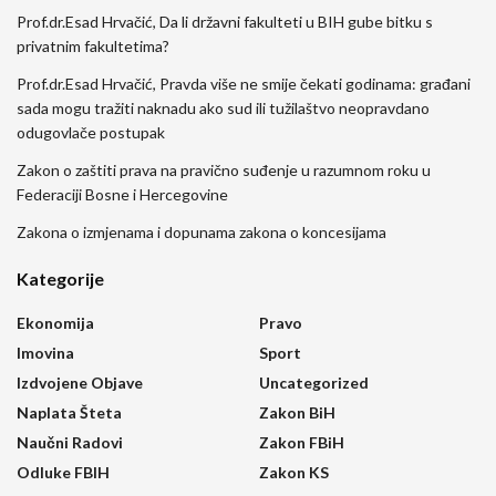
Prof.dr.Esad Hrvačić, Da li državni fakulteti u BIH gube bitku s
privatnim fakultetima?
Prof.dr.Esad Hrvačić, Pravda više ne smije čekati godinama: građani
sada mogu tražiti naknadu ako sud ili tužilaštvo neopravdano
odugovlače postupak
Zakon o zaštiti prava na pravično suđenje u razumnom roku u
Federaciji Bosne i Hercegovine
Zakona o izmjenama i dopunama zakona o koncesijama
Kategorije
Ekonomija
Pravo
Imovina
Sport
Izdvojene Objave
Uncategorized
Naplata Šteta
Zakon BiH
Naučni Radovi
Zakon FBiH
Odluke FBIH
Zakon KS