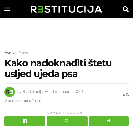
Home
Pravo
Kako nadoknaditi štetu
usljed ujeda psa
by
Restitucija
16 Januara, 2023
A
A
Vrijeme čitanja: 1 min
ADVERTISEMENT