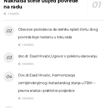
Naknada štete usljed povrede
na radu
1 SHARES
Obaveze psolodavca da radniku isplati štetu zbog
povreda koje nastanu u toku rada
1 SHARES
doc.dr. Esad Hrvačić,Ugovor o poklonu-darovanju
0 SHARES
Doc.dr.Esad Hrvačić, Harmonizacija
zemljišnoknjižnog i katastarskog stanja u FBiH –
pravna analiza i praktične posljedice
0 SHARES