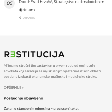
Doc.dr.Esad Hrvačić, Starateljstvo nad malodobnim
djetetom
0 SHARES
Mi imamo stručni tim sastavljen u prvom redu od eminetnih
advokata koji sarađuju sa najiskusnijim vještacima iz svih oblasti
posebno iz obasti ekonomske, mašinske i medicinske struke.
OPŠIRNIJE »
Posljednje objavljeno
Zakon o stambenim odnosima – precisceni tekst