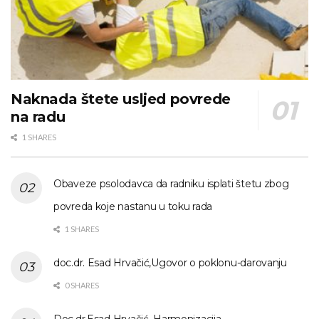
Naknada štete usljed povrede
na radu
1 SHARES
Obaveze psolodavca da radniku isplati štetu zbog
povreda koje nastanu u toku rada
1 SHARES
doc.dr. Esad Hrvačić,Ugovor o poklonu-darovanju
0 SHARES
Doc.dr.Esad Hrvačić, Harmonizacija