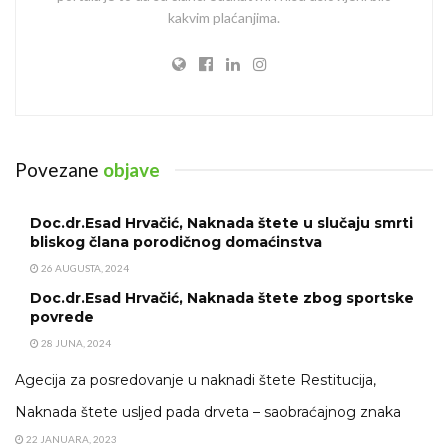
kakvim plaćanjima.
Povezane
objave
Doc.dr.Esad Hrvačić, Naknada štete u slučaju smrti
bliskog člana porodičnog domaćinstva
26 AUGUSTA, 2024
Doc.dr.Esad Hrvačić, Naknada štete zbog sportske
povrede
28 JUNA, 2024
Agecija za posredovanje u naknadi štete Restitucija,
Naknada štete usljed pada drveta – saobraćajnog znaka
22 JANUARA, 2023