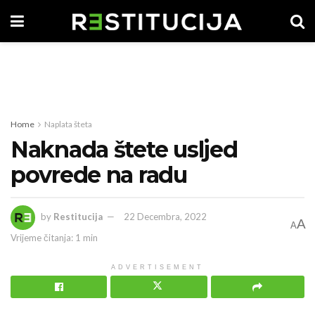
Home
Naplata šteta
Naknada štete usljed
povrede na radu
by
Restitucija
22 Decembra, 2022
A
A
Vrijeme čitanja: 1 min
ADVERTISEMENT