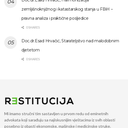
zemljišnoknjižnog i katastarskog stanja u FBiH –
pravna analiza i praktične posljedice
0 SHARES
Doc.dr.Esad Hrvačić, Starateljstvo nad malodobnim
djetetom
0 SHARES
Mi imamo stručni tim sastavljen u prvom redu od eminetnih
advokata koji sarađuju sa najiskusnijim vještacima iz svih oblasti
posebno iz obasti ekonomske, mašinske i medicinske struke.