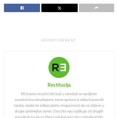
ADVERTISEMENT
Restitucija
Mi imamo stručni tim koji u saradnji sa spoljinim
saradnicima obrađujemo teme apriore iz oblasti pravnih
nauka, mada ne odbacujemo mogućnosti da se objave u
druge zanimkjive teme. Ono što nas razlikuje od drugih
portala je to da su članci edukatvni i nisu uslovljeni bilo