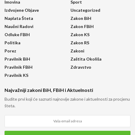
Imovina
Sport
Izdvojene Objave
Uncategorized
Naplata Šteta
Zakon BiH
Naučni Radovi
Zakon FBiH
Odluke FBIH
Zakon KS
Politika
Zakon RS
Porez
Zakoni
Pravilnik BiH
Zaštita Okoliša
Pravilnik FBiH
Zdravstvo
Pravilnik KS
Najvažniji zakoni BiH, FBiH i Aktuelnosti
Budite prvi koji će saznati najnovije zakone i aktuelnosti za procjenu
šteta.