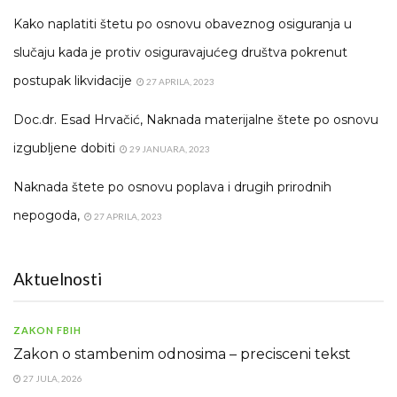
Kako naplatiti štetu po osnovu obaveznog osiguranja u
slučaju kada je protiv osiguravajućeg društva pokrenut
postupak likvidacije
27 APRILA, 2023
Doc.dr. Esad Hrvačić, Naknada materijalne štete po osnovu
izgubljene dobiti
29 JANUARA, 2023
Naknada štete po osnovu poplava i drugih prirodnih
nepogoda,
27 APRILA, 2023
Aktuelnosti
ZAKON FBIH
Zakon o stambenim odnosima – precisceni tekst
27 JULA, 2026