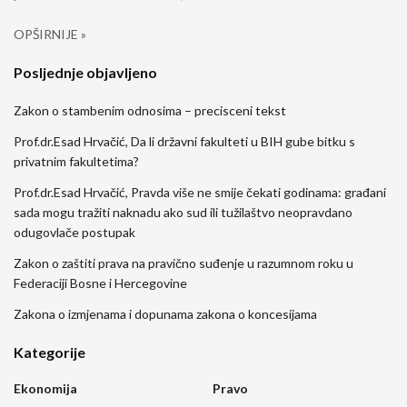
OPŠIRNIJE »
Posljednje objavljeno
Zakon o stambenim odnosima – precisceni tekst
Prof.dr.Esad Hrvačić, Da li državni fakulteti u BIH gube bitku s
privatnim fakultetima?
Prof.dr.Esad Hrvačić, Pravda više ne smije čekati godinama: građani
sada mogu tražiti naknadu ako sud ili tužilaštvo neopravdano
odugovlače postupak
Zakon o zaštiti prava na pravično suđenje u razumnom roku u
Federaciji Bosne i Hercegovine
Zakona o izmjenama i dopunama zakona o koncesijama
Kategorije
Ekonomija
Pravo