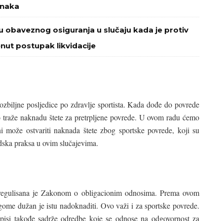
znaka
u obaveznog osiguranja u slučaju kada je protiv
nut postupak likvidacije
ozbiljne posljedice po zdravlje sportista. Kada dođe do povrede
sto traže naknadu štete za pretrpljene povrede. U ovom radu ćemo
i može ostvariti naknada štete zbog sportske povrede, koji su
udska praksa u ovim slučajevima.
 regulisana je Zakonom o obligacionim odnosima. Prema ovom
ome dužan je istu nadoknaditi. Ovo važi i za sportske povrede.
pisi takođe sadrže odredbe koje se odnose na odgovornost za