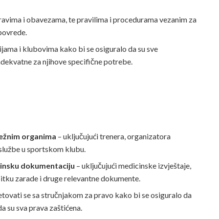
ravima i obavezama, te pravilima i procedurama vezanim za
 povrede.
jama i klubovima kako bi se osiguralo da su sve
 adekvatne za njihove specifične potrebe.
ležnim organima
– uključujući trenera, organizatora
 službe u sportskom klubu.
cinsku dokumentaciju
– uključujući medicinske izvještaje,
bitku zarade i druge relevantne dokumente.
etovati se sa stručnjakom za pravo kako bi se osiguralo da
da su sva prava zaštićena.