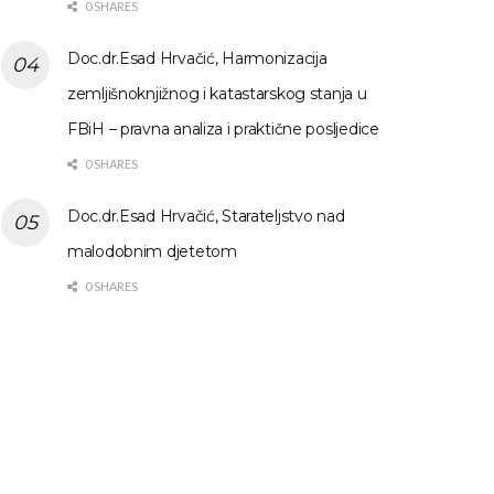
0 SHARES
Doc.dr.Esad Hrvačić, Harmonizacija
zemljišnoknjižnog i katastarskog stanja u
FBiH – pravna analiza i praktične posljedice
0 SHARES
Doc.dr.Esad Hrvačić, Starateljstvo nad
malodobnim djetetom
0 SHARES