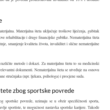
.
e
terijalna. Materijalna šteta uključuje troškove liječenja, gubitak
e rehabilitacije i druge financijske gubitke. Nematerijalna šteta
nje, smanjenje kvaliteta života, invaliditet i slične nematerijalne
e različite metode i dokazi. Za materijalnu štetu to su medicinski
 relevantni dokumenti. Nematerijalna šteta se utvrđuje na osnovu
ane stručnjaka (npr. ljekara, psihologa) i procjene suda.
štete zbog sportske povrede
g sportske povrede, uzimaju se u obzir specifičnosti sporta,
avlje sportiste, te mogućnost nastavka sportske karijere. Takođe