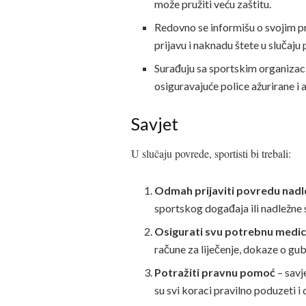
može pružiti veću zaštitu.
Redovno se informišu o svojim p
prijavu i naknadu štete u slučaju
Surađuju sa sportskim organizaci
osiguravajuće police ažurirane i
Savjet
U slučaju povrede, sportisti bi trebali:
Odmah prijaviti povredu nad
sportskog događaja ili nadležne
Osigurati svu potrebnu medi
račune za liječenje, dokaze o gu
Potražiti pravnu pomoć
– savj
su svi koraci pravilno poduzeti i 