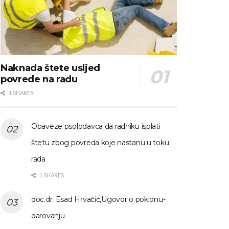
Naknada štete usljed
povrede na radu
1 SHARES
Obaveze psolodavca da radniku isplati
štetu zbog povreda koje nastanu u toku
rada
1 SHARES
doc.dr. Esad Hrvačić,Ugovor o poklonu-
darovanju