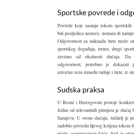
Sportske povrede i od
Povrede koje nastaju tokom sportskih
biti posljedica nesreće, nemara ili namj
Odgovornost za naknadu štete može sno
sportskog događaja, trener, drugi sportis
zavisno od okolnosti slučaja. Da 
odgovornost, potrebno je dokazati po
uzročnu vezu između radnje i štete, te st
Sudska praksa
U Bosni i Hercegovini postoje konkretn
Jedan od relevantnih primjera je sluča
Sarajevu. U ovom slučaju, tužitelj je p
zadobio povredu lijevog koljena tokom f
protiv osiguravajuće kuće. Sud je utvr