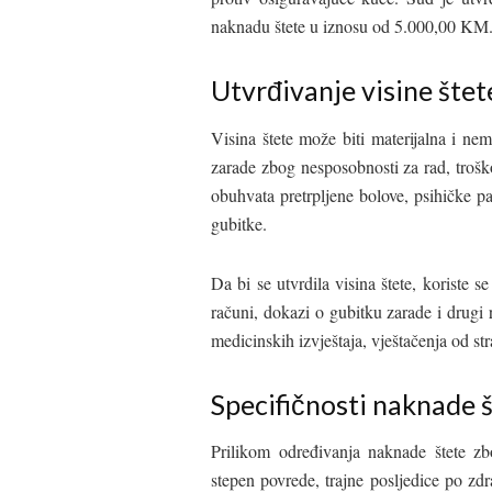
naknadu štete u iznosu od 5.000,00 KM
Utvrđivanje visine štet
Visina štete može biti materijalna i nema
zarade zbog nesposobnosti za rad, troškov
obuhvata pretrpljene bolove, psihičke pat
gubitke.
Da bi se utvrdila visina štete, koriste s
računi, dokazi o gubitku zarade i drugi
medicinskih izvještaja, vještačenja od str
Specifičnosti naknade 
Prilikom određivanja naknade štete zbo
stepen povrede, trajne posljedice po zdr