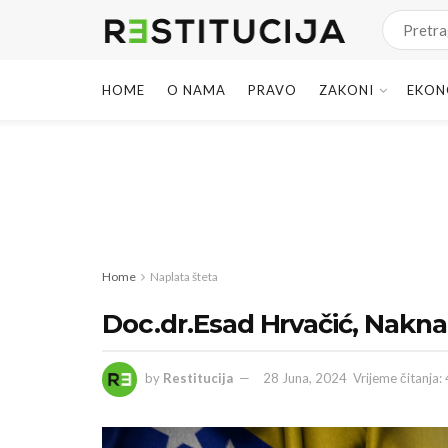
HOME
O NAMA
PRAVO
ZAKONI
EKON
Home
Naplata šteta
Doc.dr.Esad Hrvačić, Nakn
by
Restitucija
28 Juna, 2024
Vrijeme čitanja: