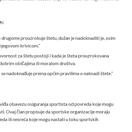
):
 drugome prouzrokuje štetu, dužan je nadoknaditi je, osim
 njegovom krivicom.”
vornost za štetu postoji i kada je šteta prouzrokovana
 dobrim običajima ili moralom društva.
 se nadoknađuje prema općim pravilima o naknadi štete.”
viđa obavezu osiguranja sportista od povreda koje mogu
ti. Ovaj član propisuje da sportske organizacije moraju
reda ili nesreća koje mogu nastati u toku sportskih