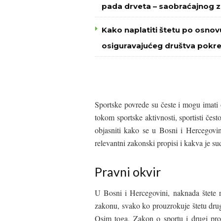
pada drveta – saobraćajnog 
Kako naplatiti štetu po osnov
osiguravajućeg društva pokre
Sportske povrede su česte i mogu imati 
tokom sportske aktivnosti, sportisti če
objasniti kako se u Bosni i Hercegovin
relevantni zakonski propisi i kakva je s
Pravni okvir
U Bosni i Hercegovini, naknada štete
zakonu, svako ko prouzrokuje štetu drug
Osim toga, Zakon o sportu i drugi pro