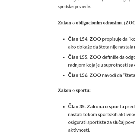
sportske povrede.
Zakon o obligacionim odnosima (ZOO
Član 154. ZOO
propisuje da “ko
ako dokaže da šteta nije nastala
Član 155. ZOO
definiše da odgo
radnjom koja je u suprotnosti sa
Član 156. ZOO
navodi da “šteta
Zakon o sportu:
Član 35. Zakona o sportu
pred
nastati tokom sportskih aktivnos
osigurati sportiste za slučaj pov
aktivnosti.