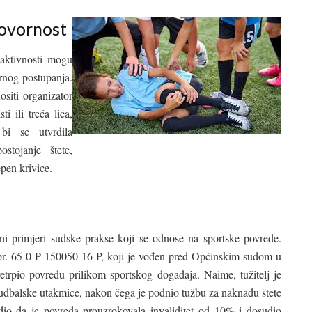
govornost
 aktivnosti mogu
ernog postupanja.
siti organizator
ti ili treća lica,
bi se utvrdila
stojanje štete,
epen krivice.
i primjeri sudske prakse koji se odnose na sportske povrede.
j br. 65 0 P 150050 16 P, koji je vođen pred Općinskim sudom u
retrpio povredu prilikom sportskog događaja. Naime, tužitelj je
udbalske utakmice, nakon čega je podnio tužbu za naknadu štete
dio da je povreda prouzrokovala invaliditet od 10% i dosudio