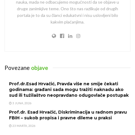
nauka, mada ne odbacujemo mogućnosti da se objave u
druge zanimkjive teme. Ono što nas razlikuje od drugih
portala je to da su članci edukatvni i nisu uslovljeni bilo
kakvim plaćanjima.
Povezane
objave
Prof.dr.Esad Hrvačić, Pravda više ne smije čekati
godinama: građani sada mogu tražiti naknadu ako
sud ili tužilaštvo neopravdano odugovlače postupak
3 JUNA, 2026
Prof.dr. Esad Hrvačić, Diskriminacija u radnom pravu
FBIH – sukob propisa i pravne dileme u praksi
23 MARTA, 2026