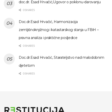
doc.dr. Esad Hrvačić,Ugovor o poklonu-darovanju
0 SHARES
Doc.dr.Esad Hrvačić, Harmonizacija
zemljišnoknjižnog i katastarskog stanja u FBiH –
pravna analiza i praktične posljedice
0 SHARES
Doc.dr.Esad Hrvačić, Starateljstvo nad malodobnim
djetetom
0 SHARES