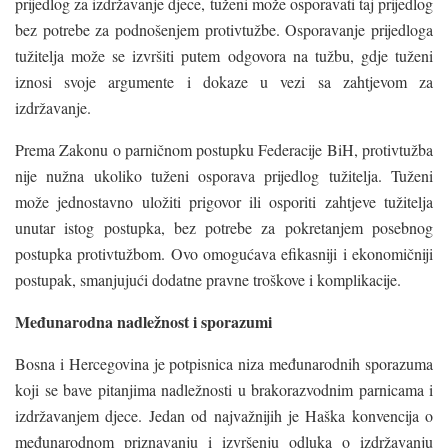
prijedlog za izdržavanje djece, tuženi može osporavati taj prijedlog
bez potrebe za podnošenjem protivtužbe. Osporavanje prijedloga
tužitelja može se izvršiti putem odgovora na tužbu, gdje tuženi
iznosi svoje argumente i dokaze u vezi sa zahtjevom za
izdržavanje.
Prema Zakonu o parničnom postupku Federacije BiH, protivtužba
nije nužna ukoliko tuženi osporava prijedlog tužitelja. Tuženi
može jednostavno uložiti prigovor ili osporiti zahtjeve tužitelja
unutar istog postupka, bez potrebe za pokretanjem posebnog
postupka protivtužbom. Ovo omogućava efikasniji i ekonomičniji
postupak, smanjujući dodatne pravne troškove i komplikacije.
Međunarodna nadležnost i sporazumi
Bosna i Hercegovina je potpisnica niza međunarodnih sporazuma
koji se bave pitanjima nadležnosti u brakorazvodnim parnicama i
izdržavanjem djece. Jedan od najvažnijih je Haška konvencija o
međunarodnom priznavanju i izvršenju odluka o izdržavanju