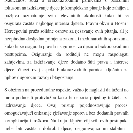
fokusom na izdržavanje djece je kompleksno pitanje koje zahtijeva
pažljivo razmatranje svih relevantnih okolnosti kako bi se
osigurala zaštita najboljeg interesa djeteta. Pravni okvir u Bosni i
Hercegovini pruža solidne osnove za rješavanje ovih pitanja, ali je
neophodna dosljedna primjena zakona i međunarodnih sporazuma
kako bi se osigurala pravda i sigurnost za djecu u brakorazvodnim
postupcima. Osiguranje da roditelji ne mogu raspolagati
zahtjevima za izdržavanje djece dodatno štiti prava i interese
djece, čineći ovaj aspekt brakorazvodnih parnica ključnim za
njihov dugoročni razvoj i blagostanje.
S obzirom na proceduralne aspekte, važno je naglasiti da tuženi ne
mora podnositi protivtužbu kako bi osporio prijedlog tužitelja za
izdržavanje djece. Ovaj pristup pojednostavljuje proces,
omogućavajući efikasnije rješavanje sporova bez dodatnih pravnih
komplikacija i troškova. Na kraju, ključni cilj svih ovih postupaka
treba biti zaštita i dobrobit djece, osiguravajući im stabilnu i