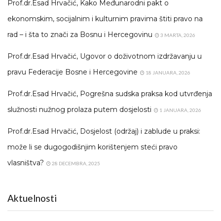
Prof.dr.Esad Hrvačić, Kako Međunarodni pakt o
ekonomskim, socijalnim i kulturnim pravima štiti pravo na
rad – i šta to znači za Bosnu i Hercegovinu
3 MARTA, 2026
Prof.dr.Esad Hrvačić, Ugovor o doživotnom izdržavanju u
pravu Federacije Bosne i Hercegovine
18 JANUARA, 2026
Prof.dr.Esad Hrvačić, Pogrešna sudska praksa kod utvrđenja
služnosti nužnog prolaza putem dosjelosti
1 JANUARA, 2026
Prof.dr.Esad Hrvačić, Dosjelost (održaj) i zablude u praksi:
može li se dugogodišnjim korištenjem steći pravo
vlasništva?
28 DECEMBRA, 2025
Aktuelnosti