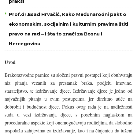
praksi
Prof.dr.Esad Hrvačić, Kako Međunarodni pakt o
ekonomskim, socijalnim i kulturnim pravima štiti
pravo na rad – i šta to znači za Bosnu i
Hercegovinu
Uvod
Brakorazvodne parnice su složeni pravni postupci koji obuhvataju
niz pitanja vezanih za prestanak braka, podjelu imovine,
starateljstvo, te izdržavanje djece. Izdržavanje djece je jedno od
najvažnijih pitanja u ovim postupcima, jer direktno utiče na
dobrobit i budućnost djece. Fokus ovog rada je na nadležnosti
suda u vezi izdržavanja djece, s posebnim naglaskom na
proceduralne aspekte koji onemogućavaju roditeljima da slobodno
raspolažu zahtjevima za izdržavanje, kao i na činjenicu da tuženi