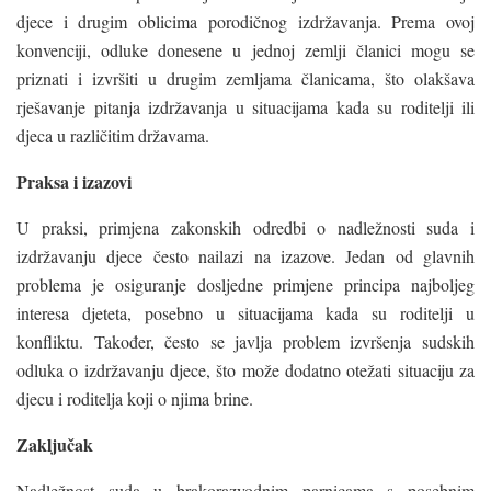
djece i drugim oblicima porodičnog izdržavanja. Prema ovoj
konvenciji, odluke donesene u jednoj zemlji članici mogu se
priznati i izvršiti u drugim zemljama članicama, što olakšava
rješavanje pitanja izdržavanja u situacijama kada su roditelji ili
djeca u različitim državama.
Praksa i izazovi
U praksi, primjena zakonskih odredbi o nadležnosti suda i
izdržavanju djece često nailazi na izazove. Jedan od glavnih
problema je osiguranje dosljedne primjene principa najboljeg
interesa djeteta, posebno u situacijama kada su roditelji u
konfliktu. Također, često se javlja problem izvršenja sudskih
odluka o izdržavanju djece, što može dodatno otežati situaciju za
djecu i roditelja koji o njima brine.
Zaključak
Nadležnost suda u brakorazvodnim parnicama s posebnim