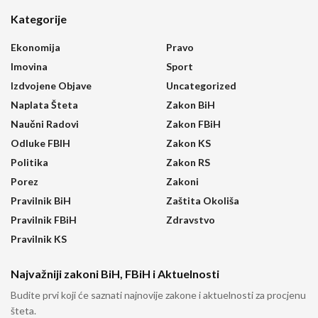
Kategorije
Ekonomija
Pravo
Imovina
Sport
Izdvojene Objave
Uncategorized
Naplata Šteta
Zakon BiH
Naučni Radovi
Zakon FBiH
Odluke FBIH
Zakon KS
Politika
Zakon RS
Porez
Zakoni
Pravilnik BiH
Zaštita Okoliša
Pravilnik FBiH
Zdravstvo
Pravilnik KS
Najvažniji zakoni BiH, FBiH i Aktuelnosti
Budite prvi koji će saznati najnovije zakone i aktuelnosti za procjenu
šteta.