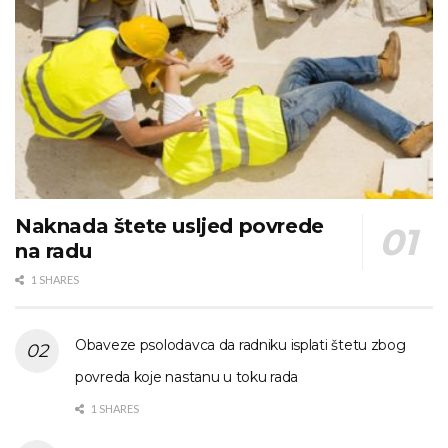
Naknada štete usljed povrede
na radu
1 SHARES
Obaveze psolodavca da radniku isplati štetu zbog
povreda koje nastanu u toku rada
1 SHARES