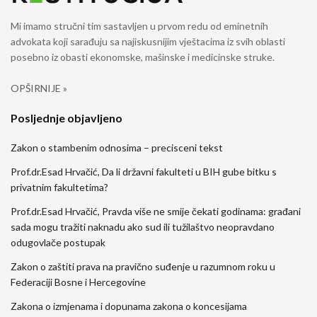
Mi imamo stručni tim sastavljen u prvom redu od eminetnih
advokata koji sarađuju sa najiskusnijim vještacima iz svih oblasti
posebno iz obasti ekonomske, mašinske i medicinske struke.
OPŠIRNIJE »
Posljednje objavljeno
Zakon o stambenim odnosima – precisceni tekst
Prof.dr.Esad Hrvačić, Da li državni fakulteti u BIH gube bitku s
privatnim fakultetima?
Prof.dr.Esad Hrvačić, Pravda više ne smije čekati godinama: građani
sada mogu tražiti naknadu ako sud ili tužilaštvo neopravdano
odugovlače postupak
Zakon o zaštiti prava na pravično suđenje u razumnom roku u
Federaciji Bosne i Hercegovine
Zakona o izmjenama i dopunama zakona o koncesijama