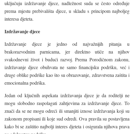
uključuju izdržavanje djece, nadležnost suda se često određuje
prema mjestu prebivališta djece, u skladu s principom najboljeg
interesa djeteta.
Izdržavanje djece
Izdržavanje djece je jedno od najvažnijih pitanja u
brakorazvodnim parnicama, jer direktno utiče na njihov
svakodnevni život i budući razvoj. Prema Porodičnom zakonu,
izdržavanje djece obuhvata ne samo financijsku podršku, već i
druge oblike podrške kao što su obrazovanje, zdravstvena zaštita i
emocionalna podrška.
Jedan od ključnih aspekata izdržavanja djece je da roditelji ne
mogu slobodno raspolagati zahtjevima za izdržavanje djece. To
znači da se ne mogu odreći ili smanjiti iznose izdržavanja koji su
zakonom propisani ili koje sud odredi. Ova pravila su postavljena
kako bi se zaštitio najbolji interes djeteta i osigurala njihova prava