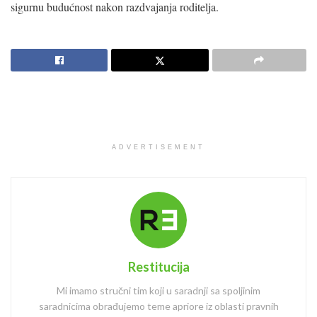
sigurnu budućnost nakon razdvajanja roditelja.
ADVERTISEMENT
Restitucija
Mi imamo stručni tim koji u saradnji sa spoljinim
saradnicima obrađujemo teme apriore iz oblasti pravnih