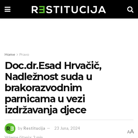
Home
Pravo
Doc.dr.Esad Hrvačič,
Nadležnost suda u
brakorazvodnim
parnicama u vezi
izdržavanja djece
by
Restitucija
23 Juna, 2024
A
A
Vrijeme čitanja: 3 min