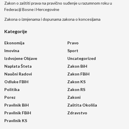
Zakon o zaštiti prava na pravično suđenje u razumnom roku u
Federaciji Bosne i Hercegovine
Zakona o izmjenama i dopunama zakona o koncesijama
Kategorije
Ekonomija
Pravo
Imovina
Sport
Izdvojene Objave
Uncategorized
Naplata Šteta
Zakon BiH
Naučni Radovi
Zakon FBiH
Odluke FBIH
Zakon KS
Politika
Zakon RS
Porez
Zakoni
Pravilnik BiH
Zaštita Okoliša
Pravilnik FBiH
Zdravstvo
Pravilnik KS