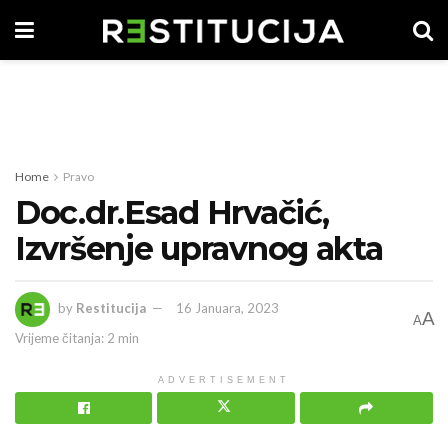
Home
Pravo
Doc.dr.Esad Hrvačić,
Izvršenje upravnog akta
by
Restitucija
16 Januara, 2023
A
A
Vrijeme čitanja: 2 min
ADVERTISEMENT