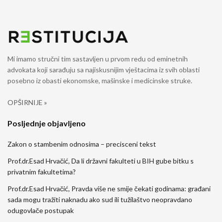
Mi imamo stručni tim sastavljen u prvom redu od eminetnih
advokata koji sarađuju sa najiskusnijim vještacima iz svih oblasti
posebno iz obasti ekonomske, mašinske i medicinske struke.
OPŠIRNIJE »
Posljednje objavljeno
Zakon o stambenim odnosima – precisceni tekst
Prof.dr.Esad Hrvačić, Da li državni fakulteti u BIH gube bitku s
privatnim fakultetima?
Prof.dr.Esad Hrvačić, Pravda više ne smije čekati godinama: građani
sada mogu tražiti naknadu ako sud ili tužilaštvo neopravdano
odugovlače postupak