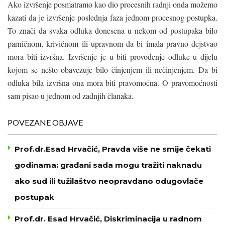
Ako izvršenje posmatramo kao dio procesnih radnji onda možemo
kazati da je izvršenje poslednja faza jednom procesnog postupka.
To znači da svaka odluka donesena u nekom od postupaka bilo
parničnom, krivičnom ili upravnom da bi imala pravno dejstvao
mora biti izvršna. Izvršenje je u biti provođenje odluke u dijelu
kojom se nešto obavezuje bilo činjenjem ili nečinjenjem. Da bi
odluka bila izvršna ona mora biti pravomoćna. O pravomoćnosti
sam pisao u jednom od zadnjih članaka.
POVEZANE OBJAVE
Prof.dr.Esad Hrvačić, Pravda više ne smije čekati
godinama: građani sada mogu tražiti naknadu
ako sud ili tužilaštvo neopravdano odugovlače
postupak
Prof.dr. Esad Hrvačić, Diskriminacija u radnom