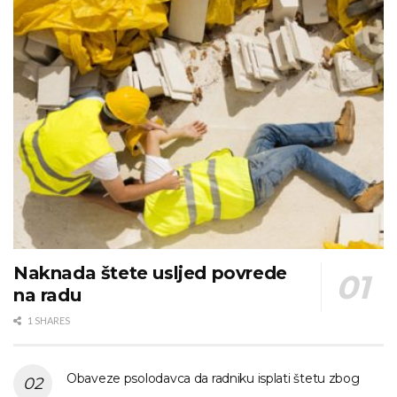
Naknada štete usljed povrede
na radu
1 SHARES
Obaveze psolodavca da radniku isplati štetu zbog