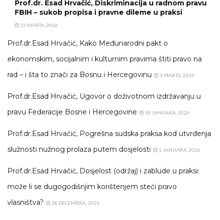
Prof.dr. Esad Hrvačić, Diskriminacija u radnom pravu
FBIH – sukob propisa i pravne dileme u praksi
23 MARTA, 2026
Prof.dr.Esad Hrvačić, Kako Međunarodni pakt o
ekonomskim, socijalnim i kulturnim pravima štiti pravo na
rad – i šta to znači za Bosnu i Hercegovinu
3 MARTA, 2026
Prof.dr.Esad Hrvačić, Ugovor o doživotnom izdržavanju u
pravu Federacije Bosne i Hercegovine
18 JANUARA, 2026
Prof.dr.Esad Hrvačić, Pogrešna sudska praksa kod utvrđenja
služnosti nužnog prolaza putem dosjelosti
1 JANUARA, 2026
Prof.dr.Esad Hrvačić, Dosjelost (održaj) i zablude u praksi:
može li se dugogodišnjim korištenjem steći pravo
vlasništva?
28 DECEMBRA, 2025