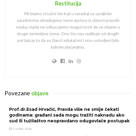
Restitucija
Mi imamo stručni tim koji u saradnji sa spoljinim
saradnicima obrađujemo teme apriore iz oblasti pravnih
nauka, mada ne odbacujemo mogućnosti da se objave u
druge zanimkjive teme. Ono što nas razlikuje od drugih
portala je to da su članci edukatvni i nisu uslovljeni bilo
kakvim plaćanjima.
Povezane
objave
Prof.dr.Esad Hrvačić, Pravda više ne smije čekati
godinama: građani sada mogu tražiti naknadu ako
sud ili tužilaštvo neopravdano odugovlače postupak
3 JUNA, 2026