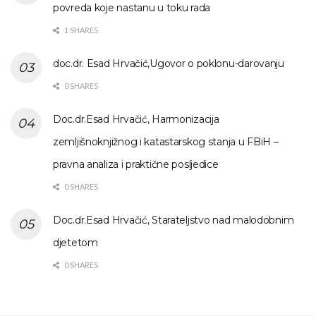
povreda koje nastanu u toku rada
1 SHARES
doc.dr. Esad Hrvačić,Ugovor o poklonu-darovanju
0 SHARES
Doc.dr.Esad Hrvačić, Harmonizacija
zemljišnoknjižnog i katastarskog stanja u FBiH –
pravna analiza i praktične posljedice
0 SHARES
Doc.dr.Esad Hrvačić, Starateljstvo nad malodobnim
djetetom
0 SHARES