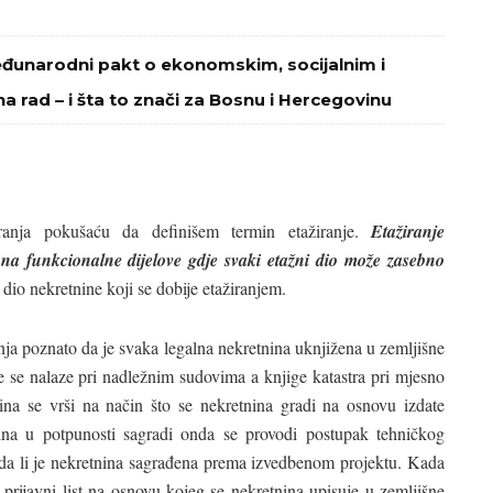
eđunarodni pakt o ekonomskim, socijalnim i
na rad – i šta to znači za Bosnu i Hercegovinu
ranja pokušaću da definišem termin etažiranje.
Etažiranje
na funkcionalne dijelove gdje svaki etažni dio može zasebno
 dio nekretnine koji se dobije etažiranjem.
nja poznato da je svaka legalna nekretnina uknjižena u zemljišne
ge se nalaze pri nadležnim sudovima a knjige katastra pri mjesno
na se vrši na način što se nekretnina gradi na osnovu izdate
ina u potpunosti sagradi onda se provodi postupak tehničkog
 da li je nekretnina sagrađena prema izvedbenom projektu. Kada
prijavni list na osnovu kojeg se nekretnina upisuje u zemljišne