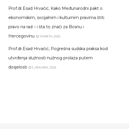
Prof.dr.Esad Hrvačić, Kako Međunarodni pakt o
ekonomskim, socijalnim i kulturnim pravima štiti
pravo na rad – i šta to znači za Bosnu i
Hercegovinu
3 MARTA, 2026
Prof.dr.Esad Hrvačić, Pogrešna sudska praksa kod
utvrđenja služnosti nužnog prolaza putem
dosjelosti
1 JANUARA, 2026