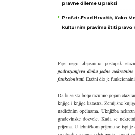
pravne dileme u praksi
Prof.dr.Esad Hrvačić, Kako M
kulturnim pravima štiti pravo 
Prje nego objasnimo postupak etaži
podrazumjeva diobu jedne nekretnine 
funkcionisati.
Etažni dio je funkcionalni
Da bi se što bolje razumio pojam etažira
knjige i knjige katastra. Zemljišne knji
nadležnim općinama. Uknjižba nekretni
građevinske dozvole. Kada se nekretn
prijema. U tehničkom prijemu se ispitje
se utvrdi da nema odstupanja, pravi se 