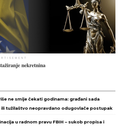
ERTISEMENT
tažiranje nekretnina
više ne smije čekati godinama: građani sada
 ili tužilaštvo neopravdano odugovlače postupak
minacija u radnom pravu FBIH – sukob propisa i