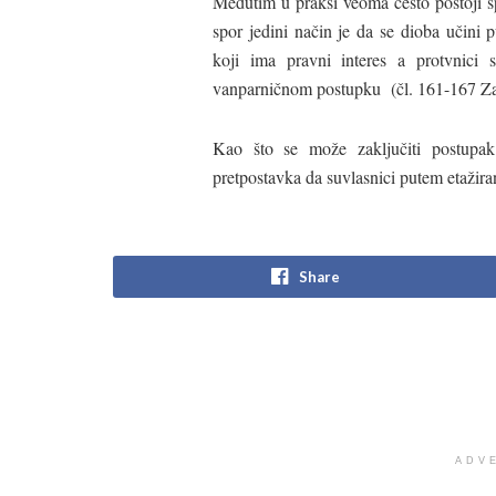
Međutim u praksi veoma često postoji s
spor jedini način je da se dioba učini
koji ima pravni interes a protvnici 
vanparničnom postupku (čl. 161-167 Z
Kao što se može zaključiti postupak
pretpostavka da suvlasnici putem etažira
Share
ADV