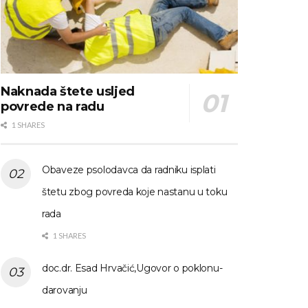
Naknada štete usljed
povrede na radu
1 SHARES
Obaveze psolodavca da radniku isplati
štetu zbog povreda koje nastanu u toku
rada
1 SHARES
doc.dr. Esad Hrvačić,Ugovor o poklonu-
darovanju