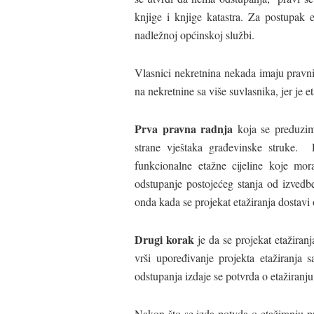
knjige i knjige katastra. Za postupak e
nadležnoj općinskoj službi.
Vlasnici nekretnina nekada imaju pravni 
na nekretnine sa više suvlasnika, jer je 
Prva pravna radnja
koja se preduzima
strane vještaka građevinske struke. 
funkcionalne etažne cijeline koje mor
odstupanje postojećeg stanja od izvedb
onda kada se projekat etažiranja dostavi 
Drugi korak
je da se projekat etažiran
vrši upoređivanje projekta etažiranja
odstupanja izdaje se potvrda o etažiranju
Nakon što se izda potvda o etažiranju