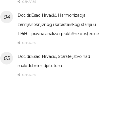
0 SHARES
Doc.dr.Esad Hrvačić, Harmonizacija
zemljišnoknjižnog i katastarskog stanja u
FBiH – pravna analiza i praktične posljedice
0 SHARES
Doc.dr.Esad Hrvačić, Starateljstvo nad
malodobnim djetetom
0 SHARES