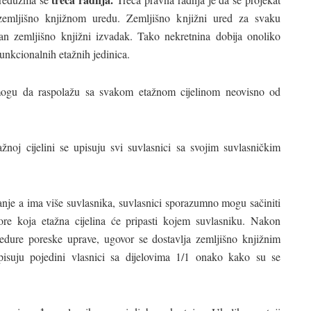
zemljišno knjižnom uredu. Zemljišno knjižni ured za svaku
an zemljišno knjižni izvadak. Tako nekretnina dobija onoliko
unkcionalnih etažnih jedinica.
i mogu da raspolažu sa svakom etažnom cijelinom neovisno od
noj cijelini se upisuju svi suvlasnici sa svojim suvlasničkim
ranje a ima više suvlasnika, suvlasnici sporazumno mogu sačiniti
re koja etažna cijelina će pripasti kojem suvlasniku. Nakon
edure poreske uprave, ugovor se dostavlja zemljišno knjižnim
isuju pojedini vlasnici sa dijelovima 1/1 onako kako su se