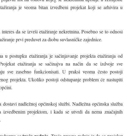
tažiranja je veoma bitan izvedbeni projekat koji se arhivira u
interes da se izvrši etažiranje nekretnina. Posebno se to odnosi
etažiranje prvi preduvet za diobu suvlasničke zajednice.
 u postupku etažiranja je sačinjavanje projekta etažiranja od
Projekat etažiranja se sačinajva na način da se izdvoje sve
aju sve zasebno funkcionisati. U praksi veoma često postoji
enog projekta. Ukoliko postoji odstupanje problem će nastupiti
općini.
ja dostavi nadležnoj općinskoj službi. Nadležna općinska služba
 sa izvedbenim projektom, i kada se utvrdi da nema značajnih
.
treća radnja.
 preduzma se
Treća pravna radnja je da se projekat