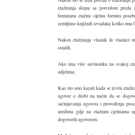
etažiranja skupa sa potvrdom preda 
formiranu etažnu cijelnu formira poseb
zemljišno knjižnih izvadaka koliko ima f
Nakon etažiranja vlasnik ili vlasnic
ostalih.
Ako ima više suvlasnika na svakoj etaž
udjelima.
Kao što smo kazali kada se izvrši etaži
ugovor o diobi na način da se dogovo
sačinjavanja ugovora i provođenja proc
uredima gdje na etažnim cjelinama up
dogovorili ugovorom.