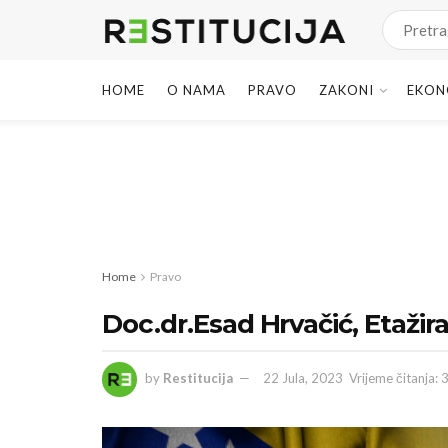
HOME
O NAMA
PRAVO
ZAKONI
EKON
Home
Pravo
Doc.dr.Esad Hrvačić, Etažir
by
Restitucija
22 Jula, 2023
Vrijeme čitanja: 