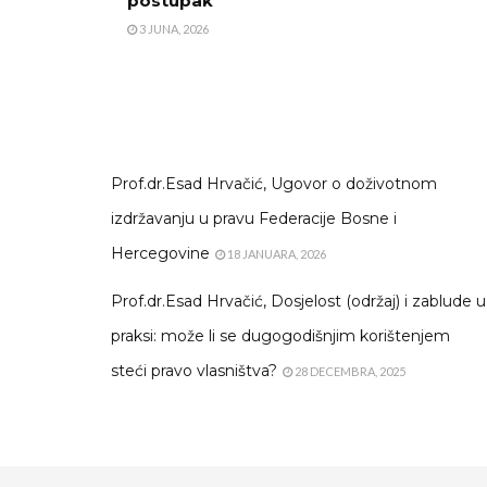
postupak
3 JUNA, 2026
Prof.dr.Esad Hrvačić, Ugovor o doživotnom
izdržavanju u pravu Federacije Bosne i
Hercegovine
18 JANUARA, 2026
Prof.dr.Esad Hrvačić, Dosjelost (održaj) i zablude u
praksi: može li se dugogodišnjim korištenjem
steći pravo vlasništva?
28 DECEMBRA, 2025