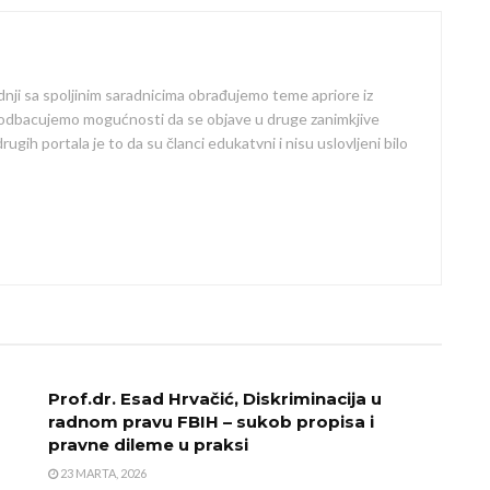
dnji sa spoljinim saradnicima obrađujemo teme apriore iz
 odbacujemo mogućnosti da se objave u druge zanimkjive
ugih portala je to da su članci edukatvni i nisu uslovljeni bilo
Prof.dr. Esad Hrvačić, Diskriminacija u
radnom pravu FBIH – sukob propisa i
pravne dileme u praksi
23 MARTA, 2026