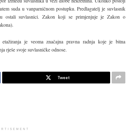
por između suvlasnika u vezi diobe nekretnina. Ukoliko postoji
 putem suda u vanparničnom postupku. Predlagatelj je suvlasnik
su ostali suvlasnici. Zakon koji se primjenjuje je Zakon o
akona).
 etažiranja je veoma značajna pravna radnja koje je bitna
nja rješe svoje suvlasničke odnose.
Tweet
ERTISEMENT