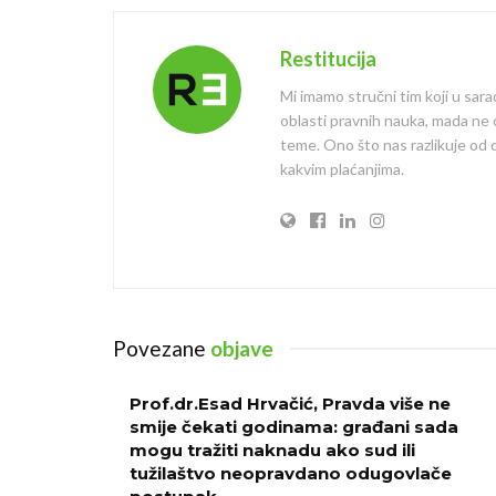
Restitucija
Mi imamo stručni tim koji u sara
oblasti pravnih nauka, mada ne
teme. Ono što nas razlikuje od dr
kakvim plaćanjima.
Povezane
objave
Prof.dr.Esad Hrvačić, Pravda više ne
smije čekati godinama: građani sada
mogu tražiti naknadu ako sud ili
tužilaštvo neopravdano odugovlače