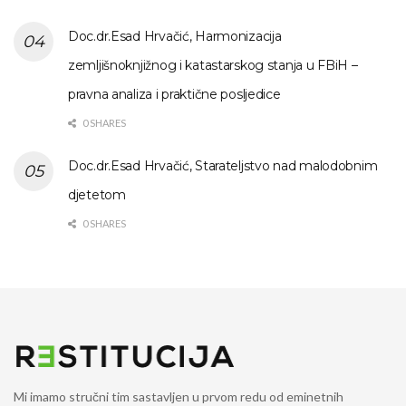
Doc.dr.Esad Hrvačić, Harmonizacija
zemljišnoknjižnog i katastarskog stanja u FBiH –
pravna analiza i praktične posljedice
0 SHARES
Doc.dr.Esad Hrvačić, Starateljstvo nad malodobnim
djetetom
0 SHARES
Mi imamo stručni tim sastavljen u prvom redu od eminetnih