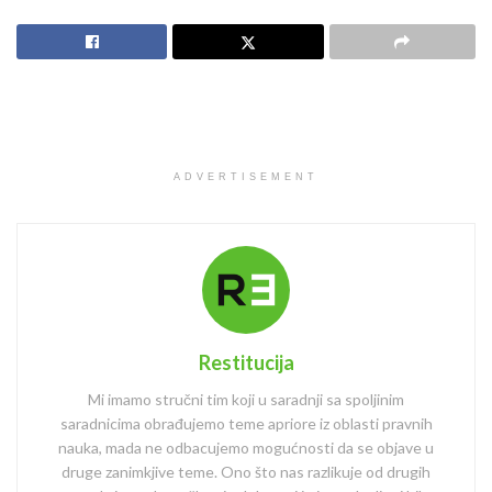
ADVERTISEMENT
Restitucija
Mi imamo stručni tim koji u saradnji sa spoljinim
saradnicima obrađujemo teme apriore iz oblasti pravnih
nauka, mada ne odbacujemo mogućnosti da se objave u
druge zanimkjive teme. Ono što nas razlikuje od drugih