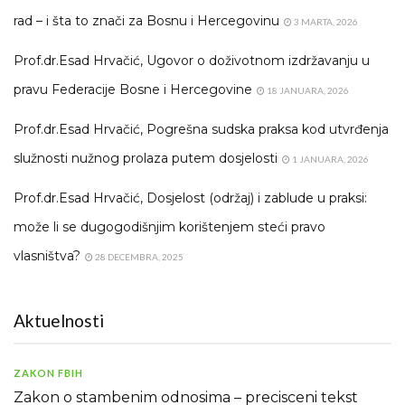
rad – i šta to znači za Bosnu i Hercegovinu
3 MARTA, 2026
Prof.dr.Esad Hrvačić, Ugovor o doživotnom izdržavanju u
pravu Federacije Bosne i Hercegovine
18 JANUARA, 2026
Prof.dr.Esad Hrvačić, Pogrešna sudska praksa kod utvrđenja
služnosti nužnog prolaza putem dosjelosti
1 JANUARA, 2026
Prof.dr.Esad Hrvačić, Dosjelost (održaj) i zablude u praksi:
može li se dugogodišnjim korištenjem steći pravo
vlasništva?
28 DECEMBRA, 2025
Aktuelnosti
ZAKON FBIH
Zakon o stambenim odnosima – precisceni tekst