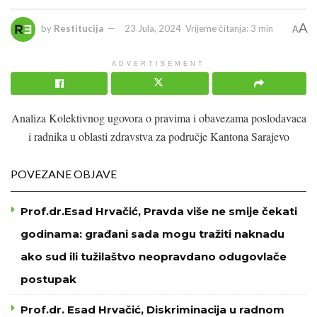
A
by
Restitucija
23 Jula, 2024
Vrijeme čitanja: 3 min
A
ADVERTISEMENT
Analiza Kolektivnog ugovora o pravima i obavezama poslodavaca
i radnika u oblasti zdravstva za područje Kantona Sarajevo
POVEZANE OBJAVE
Prof.dr.Esad Hrvačić, Pravda više ne smije čekati
godinama: građani sada mogu tražiti naknadu
ako sud ili tužilaštvo neopravdano odugovlače
postupak
Prof.dr. Esad Hrvačić, Diskriminacija u radnom