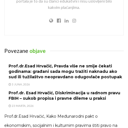
portala je to da su članci edukatvni i nisu uslovljeni bilo
kakvim plaćanjima.
Povezane
objave
Prof.dr.Esad Hrvačić, Pravda više ne smije čekati
godinama: građani sada mogu tražiti naknadu ako
sud ili tužilaštvo neopravdano odugovlače postupak
3 JUNA, 2026
Prof.dr. Esad Hrvačić, Diskriminacija u radnom pravu
FBIH – sukob propisa i pravne dileme u praksi
23 MARTA, 2026
Prof.dr.Esad Hrvačić, Kako Međunarodni pakt o
ekonomskim, socijalnim i kulturnim pravima štiti pravo na