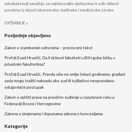
advokata koji sarađuju sa najiskusnijim vještacima iz svih oblasti
posebno iz obasti ekonomske, mašinske i medicinske struke.
OPŠIRNIJE »
Posljednje objavljeno
Zakon o stambenim odnosima – precisceni tekst
Prof.dr.Esad Hrvačić, Da li državni fakulteti u BIH gube bitku s
privatnim fakultetima?
Prof.dr.Esad Hrvačić, Pravda više ne smije čekati godinama: građani
sada mogu tražiti naknadu ako sud ili tužilaštvo neopravdano
odugovlače postupak
Zakon o zaštiti prava na pravično suđenje u razumnom roku u
Federaciji Bosne i Hercegovine
Zakona o izmjenama i dopunama zakona o koncesijama
Kategorije