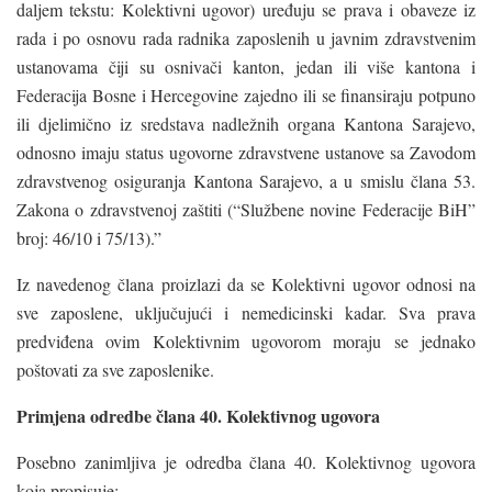
daljem tekstu: Kolektivni ugovor) uređuju se prava i obaveze iz
rada i po osnovu rada radnika zaposlenih u javnim zdravstvenim
ustanovama čiji su osnivači kanton, jedan ili više kantona i
Federacija Bosne i Hercegovine zajedno ili se finansiraju potpuno
ili djelimično iz sredstava nadležnih organa Kantona Sarajevo,
odnosno imaju status ugovorne zdravstvene ustanove sa Zavodom
zdravstvenog osiguranja Kantona Sarajevo, a u smislu člana 53.
Zakona o zdravstvenoj zaštiti (“Službene novine Federacije BiH”
broj: 46/10 i 75/13).”
Iz navedenog člana proizlazi da se Kolektivni ugovor odnosi na
sve zaposlene, uključujući i nemedicinski kadar. Sva prava
predviđena ovim Kolektivnim ugovorom moraju se jednako
poštovati za sve zaposlenike.
Primjena odredbe člana 40. Kolektivnog ugovora
Posebno zanimljiva je odredba člana 40. Kolektivnog ugovora
koja propisuje: