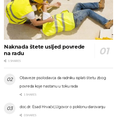
Naknada štete usljed povrede
na radu
1 SHARES
Obaveze psolodavca da radniku isplati štetu zbog
povreda koje nastanu u toku rada
1 SHARES
doc.dr. Esad Hrvačić,Ugovor o poklonu-darovanju
0 SHARES