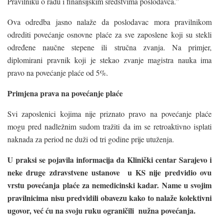
Pravilniku o radu i finansijskim sredstvima poslodavca.”
Ova odredba jasno nalaže da poslodavac mora pravilnikom
odrediti povećanje osnovne plaće za sve zaposlene koji su stekli
određene naučne stepene ili stručna zvanja. Na primjer,
diplomirani pravnik koji je stekao zvanje magistra nauka ima
pravo na povećanje plaće od 5%.
Primjena prava na povećanje plaće
Svi zaposlenici kojima nije priznato pravo na povećanje plaće
mogu pred nadležnim sudom tražiti da im se retroaktivno isplati
naknada za period ne duži od tri godine prije utuženja.
U praksi se pojavila informacija da Klinički centar Sarajevo i
neke druge zdravstvene ustanove u KS nije predvidio ovu
vrstu povećanja plaće za nemedicinski kadar. Name u svojim
pravilnicima nisu predvidili obavezu kako to nalaže kolektivni
ugovor, već ću na svoju ruku ograničili nužna povećanja.