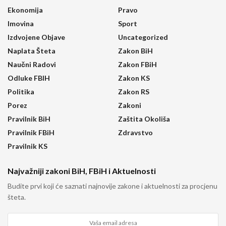
Ekonomija
Pravo
Imovina
Sport
Izdvojene Objave
Uncategorized
Naplata Šteta
Zakon BiH
Naučni Radovi
Zakon FBiH
Odluke FBIH
Zakon KS
Politika
Zakon RS
Porez
Zakoni
Pravilnik BiH
Zaštita Okoliša
Pravilnik FBiH
Zdravstvo
Pravilnik KS
Najvažniji zakoni BiH, FBiH i Aktuelnosti
Budite prvi koji će saznati najnovije zakone i aktuelnosti za procjenu
šteta.