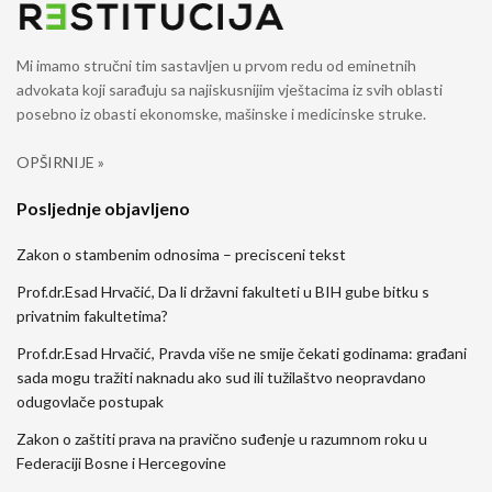
Mi imamo stručni tim sastavljen u prvom redu od eminetnih
advokata koji sarađuju sa najiskusnijim vještacima iz svih oblasti
posebno iz obasti ekonomske, mašinske i medicinske struke.
OPŠIRNIJE »
Posljednje objavljeno
Zakon o stambenim odnosima – precisceni tekst
Prof.dr.Esad Hrvačić, Da li državni fakulteti u BIH gube bitku s
privatnim fakultetima?
Prof.dr.Esad Hrvačić, Pravda više ne smije čekati godinama: građani
sada mogu tražiti naknadu ako sud ili tužilaštvo neopravdano
odugovlače postupak
Zakon o zaštiti prava na pravično suđenje u razumnom roku u
Federaciji Bosne i Hercegovine