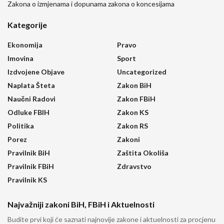
Zakona o izmjenama i dopunama zakona o koncesijama
Kategorije
Ekonomija
Pravo
Imovina
Sport
Izdvojene Objave
Uncategorized
Naplata Šteta
Zakon BiH
Naučni Radovi
Zakon FBiH
Odluke FBIH
Zakon KS
Politika
Zakon RS
Porez
Zakoni
Pravilnik BiH
Zaštita Okoliša
Pravilnik FBiH
Zdravstvo
Pravilnik KS
Najvažniji zakoni BiH, FBiH i Aktuelnosti
Budite prvi koji će saznati najnovije zakone i aktuelnosti za procjenu