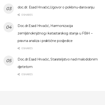
doc.dr. Esad Hrvačić,Ugovor o poklonu-darovanju
0 SHARES
Doc.dr.Esad Hrvačić, Harmonizacija
zemljišnoknjižnog i katastarskog stanja u FBiH –
pravna analiza i praktične posljedice
0 SHARES
Doc.dr.Esad Hrvačić, Starateljstvo nad malodobnim
djetetom
0 SHARES