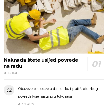
Naknada štete usljed povrede
na radu
1 SHARES
Obaveze psolodavca da radniku isplati štetu zbog
povreda koje nastanu u toku rada
1 SHARES