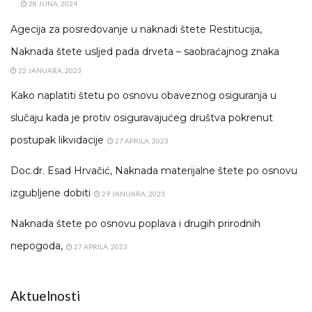
28 JUNA, 2024
Agecija za posredovanje u naknadi štete Restitucija,
Naknada štete usljed pada drveta – saobraćajnog znaka
22 JANUARA, 2023
Kako naplatiti štetu po osnovu obaveznog osiguranja u
slučaju kada je protiv osiguravajućeg društva pokrenut
postupak likvidacije
27 APRILA, 2023
Doc.dr. Esad Hrvačić, Naknada materijalne štete po osnovu
izgubljene dobiti
29 JANUARA, 2023
Naknada štete po osnovu poplava i drugih prirodnih
nepogoda,
27 APRILA, 2023
Aktuelnosti