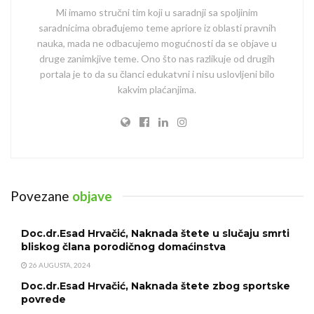
Mi imamo stručni tim koji u saradnji sa spoljinim
saradnicima obrađujemo teme apriore iz oblasti pravnih
nauka, mada ne odbacujemo mogućnosti da se objave u
druge zanimkjive teme. Ono što nas razlikuje od drugih
portala je to da su članci edukatvni i nisu uslovljeni bilo
kakvim plaćanjima.
Povezane
objave
Doc.dr.Esad Hrvačić, Naknada štete u slučaju smrti
bliskog člana porodičnog domaćinstva
26 AUGUSTA, 2024
Doc.dr.Esad Hrvačić, Naknada štete zbog sportske
povrede