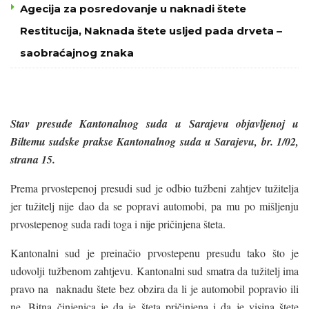
Agecija za posredovanje u naknadi štete
Restitucija, Naknada štete usljed pada drveta –
saobraćajnog znaka
Stav presude Kantonalnog suda u Sarajevu objavljenoj u
Biltemu sudske prakse Kantonalnog suda u Sarajevu, br. 1/02,
strana 15.
Prema prvostepenoj presudi sud je odbio tužbeni zahtjev tužitelja
jer tužitelj nije dao da se popravi automobi, pa mu po mišljenju
prvostepenog suda radi toga i nije pričinjena šteta.
Kantonalni sud je preinačio prvostepenu presudu tako što je
udovolji tužbenom zahtjevu. Kantonalni sud smatra da tužitelj ima
pravo na naknadu štete bez obzira da li je automobil popravio ili
ne. Bitna činjenica je da je šteta pričinjena i da je visina štete