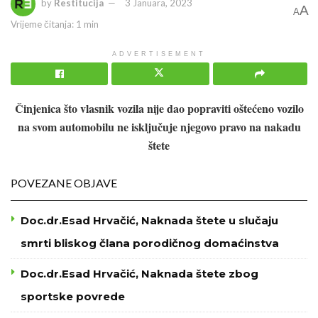
by
Restitucija
3 Januara, 2023
A
A
Vrijeme čitanja: 1 min
ADVERTISEMENT
Činjenica što vlasnik vozila nije dao popraviti oštećeno vozilo
na svom automobilu ne isključuje njegovo pravo na nakadu
štete
POVEZANE OBJAVE
Doc.dr.Esad Hrvačić, Naknada štete u slučaju
smrti bliskog člana porodičnog domaćinstva
Doc.dr.Esad Hrvačić, Naknada štete zbog
sportske povrede