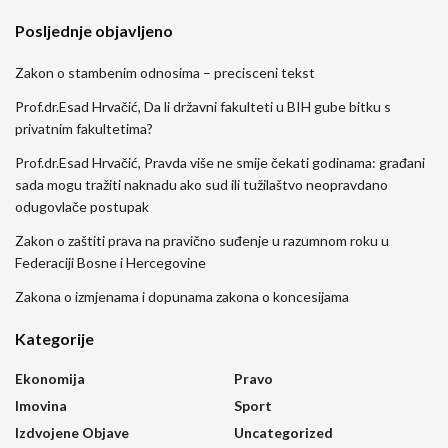
Posljednje objavljeno
Zakon o stambenim odnosima – precisceni tekst
Prof.dr.Esad Hrvačić, Da li državni fakulteti u BIH gube bitku s
privatnim fakultetima?
Prof.dr.Esad Hrvačić, Pravda više ne smije čekati godinama: građani
sada mogu tražiti naknadu ako sud ili tužilaštvo neopravdano
odugovlače postupak
Zakon o zaštiti prava na pravično suđenje u razumnom roku u
Federaciji Bosne i Hercegovine
Zakona o izmjenama i dopunama zakona o koncesijama
Kategorije
Ekonomija
Pravo
Imovina
Sport
Izdvojene Objave
Uncategorized