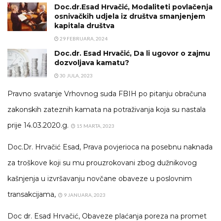
Doc.dr.Esad Hrvačić, Modaliteti povlačenja
osnivačkih udjela iz društva smanjenjem
kapitala društva
29 FEBRUARA, 2024
Doc.dr. Esad Hrvačić, Da li ugovor o zajmu
dozvoljava kamatu?
30 JULA, 2023
Pravno svatanje Vrhovnog suda FBIH po pitanju obračuna
zakonskih zateznih kamata na potraživanja koja su nastala
prije 14.03.2020.g.
15 MARTA, 2023
Doc.Dr. Hrvačić Esad, Prava povjerioca na posebnu naknada
za troškove koji su mu prouzrokovani zbog dužnikovog
kašnjenja u izvršavanju novčane obaveze u poslovnim
transakcijama,
9 JANUARA, 2023
Doc dr. Esad Hrvačić, Obaveze plaćanja poreza na promet