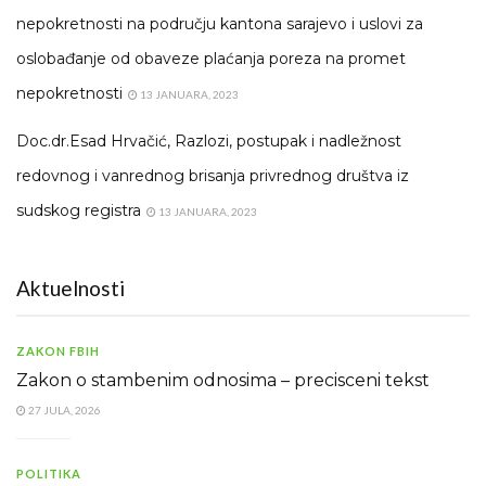
nepokretnosti na području kantona sarajevo i uslovi za
oslobađanje od obaveze plaćanja poreza na promet
nepokretnosti
13 JANUARA, 2023
Doc.dr.Esad Hrvačić, Razlozi, postupak i nadležnost
redovnog i vanrednog brisanja privrednog društva iz
sudskog registra
13 JANUARA, 2023
Aktuelnosti
ZAKON FBIH
Zakon o stambenim odnosima – precisceni tekst
27 JULA, 2026
POLITIKA