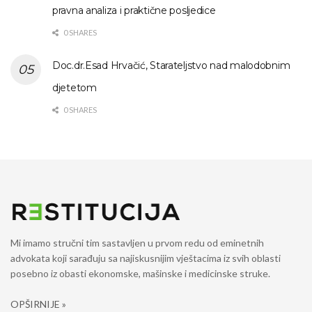
pravna analiza i praktične posljedice
0 SHARES
Doc.dr.Esad Hrvačić, Starateljstvo nad malodobnim
djetetom
0 SHARES
Mi imamo stručni tim sastavljen u prvom redu od eminetnih
advokata koji sarađuju sa najiskusnijim vještacima iz svih oblasti
posebno iz obasti ekonomske, mašinske i medicinske struke.
OPŠIRNIJE »