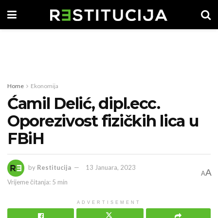
Home
Ekonomija
Ćamil Delić, dipl.ecc.
Oporezivost fizičkih lica u
FBiH
by
Restitucija
13 Januara, 2023
A
A
Vrijeme čitanja: 5 min
ADVERTISEMENT