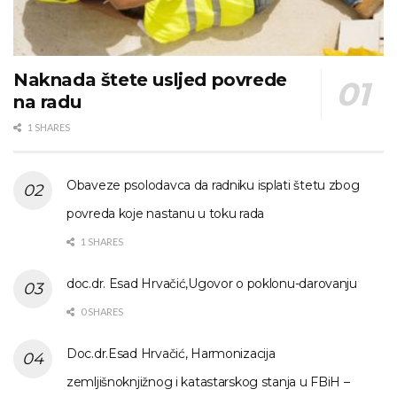
Naknada štete usljed povrede
na radu
1 SHARES
Obaveze psolodavca da radniku isplati štetu zbog
povreda koje nastanu u toku rada
1 SHARES
doc.dr. Esad Hrvačić,Ugovor o poklonu-darovanju
0 SHARES
Doc.dr.Esad Hrvačić, Harmonizacija
zemljišnoknjižnog i katastarskog stanja u FBiH –