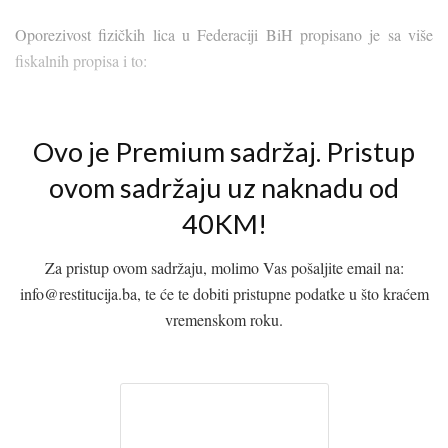
Oporezivost fizičkih lica u Federaciji BiH propisano je sa više
fiskalnih propisa i to:
Ovo je Premium sadržaj. Pristup
ovom sadržaju uz naknadu od
40KM!
Za pristup ovom sadržaju, molimo Vas pošaljite email na:
info@restitucija.ba, te će te dobiti pristupne podatke u što kraćem
vremenskom roku.