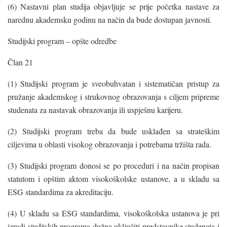
(6) Nastavni plan studija objavljuje se prije početka nastave za
narednu akademsku godinu na način da bude dostupan javnosti.
Studijski program – opšte odredbe
Član 21
(1) Studijski program je sveobuhvatan i sistematičan pristup za
pružanje akademskog i strukovnog obrazovanja s ciljem pripreme
studenata za nastavak obrazovanja ili uspješnu karijeru.
(2) Studijski program treba da bude usklađen sa strateškim
ciljevima u oblasti visokog obrazovanja i potrebama tržišta rada.
(3) Studijski program donosi se po proceduri i na način propisan
statutom i opštim aktom visokoškolske ustanove, a u skladu sa
ESG standardima za akreditaciju.
(4) U skladu sa ESG standardima, visokoškolska ustanova je pri
izradi studijskih programa dužna uključiti predstavnike studenata i