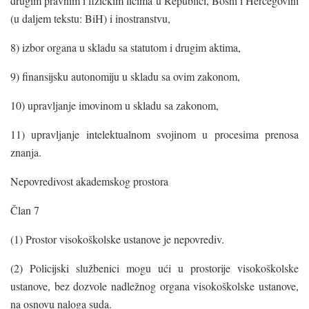
drugim pravnim i fizičkim licima u Republici, Bosni i Hercegovini
(u daljem tekstu: BiH) i inostranstvu,
8) izbor organa u skladu sa statutom i drugim aktima,
9) finansijsku autonomiju u skladu sa ovim zakonom,
10) upravljanje imovinom u skladu sa zakonom,
11) upravljanje intelektualnom svojinom u procesima prenosa
znanja.
Nepovredivost akademskog prostora
Član 7
(1) Prostor visokoškolske ustanove je nepovrediv.
(2) Policijski službenici mogu ući u prostorije visokoškolske
ustanove, bez dozvole nadležnog organa visokoškolske ustanove,
na osnovu naloga suda.