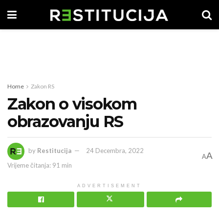
Home
Zakon RS
Zakon o visokom
obrazovanju RS
by
Restitucija
24 Decembra, 2022
A
A
Vrijeme čitanja: 91 min
ADVERTISEMENT