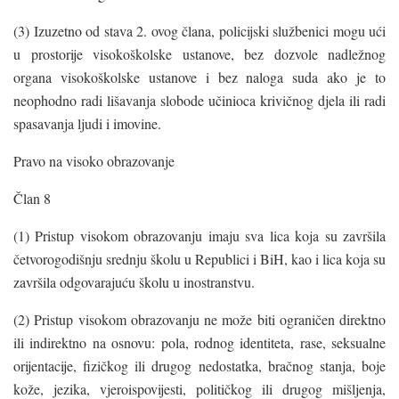
(3) Izuzetno od stava 2. ovog člana, policijski službenici mogu ući
u prostorije visokoškolske ustanove, bez dozvole nadležnog
organa visokoškolske ustanove i bez naloga suda ako je to
neophodno radi lišavanja slobode učinioca krivičnog djela ili radi
spasavanja ljudi i imovine.
Pravo na visoko obrazovanje
Član 8
(1) Pristup visokom obrazovanju imaju sva lica koja su završila
četvorogodišnju srednju školu u Republici i BiH, kao i lica koja su
završila odgovarajuću školu u inostranstvu.
(2) Pristup visokom obrazovanju ne može biti ograničen direktno
ili indirektno na osnovu: pola, rodnog identiteta, rase, seksualne
orijentacije, fizičkog ili drugog nedostatka, bračnog stanja, boje
kože, jezika, vjeroispovijesti, političkog ili drugog mišljenja,