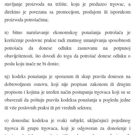
stavljanje proizvoda na tržište, koju je preduzeo trgovac, a
direktno je povezana sa promocijom, prodajom ili isporukom
proizvoda potrošačima;
n) bitno narušavanje ekonomskog ponašanja potrošača je
korišćenje poslovne prakse radi znatnog umanjivanja sposobnosti
potrošača da donese odluku zasnovanu na potpunoj
obaviještenosti, što dovodi do toga da potrošač donese odluku o
poslu koju inače ne bi donio;
nj) kodeks ponašanja je sporazum ili skup pravila donesen na
dobrovoljnom osnovu, koji nije propisan zakonom ili drugim
propisom i kojima je uređen način postupanja trgovaca koji su se
obavezali da poštuju pravila kodeksa ponašanja u pogledu jedne
ili više poslovnih praksi ili pri vrednih sektora;
o) donosilac kodeksa je svaki subjekt, uključujući pojedinog
trgovca ili grupu trgovaca, koji je odgovoran za donošenje i