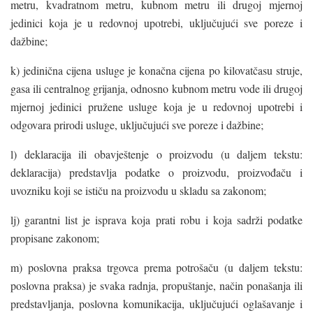
metru, kvadratnom metru, kubnom metru ili drugoj mjernoj
jedinici koja je u redovnoj upotrebi, uključujući sve poreze i
dažbine;
k) jedinična cijena usluge je konačna cijena po kilovatčasu struje,
gasa ili centralnog grijanja, odnosno kubnom metru vode ili drugoj
mjernoj jedinici pružene usluge koja je u redovnoj upotrebi i
odgovara prirodi usluge, uključujući sve poreze i dažbine;
l) deklaracija ili obavještenje o proizvodu (u daljem tekstu:
deklaracija) predstavlja podatke o proizvodu, proizvođaču i
uvozniku koji se ističu na proizvodu u skladu sa zakonom;
lj) garantni list je isprava koja prati robu i koja sadrži podatke
propisane zakonom;
m) poslovna praksa trgovca prema potrošaču (u daljem tekstu:
poslovna praksa) je svaka radnja, propuštanje, način ponašanja ili
predstavljanja, poslovna komunikacija, uključujući oglašavanje i