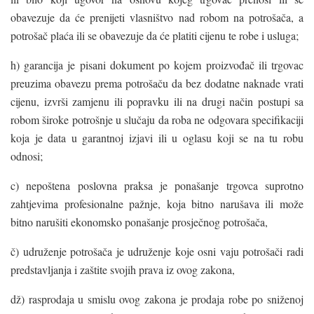
obavezuje da će prenijeti vlasništvo nad robom na potrošača, a
potrošač plaća ili se obavezuje da će platiti cijenu te robe i usluga;
h) garancija je pisani dokument po kojem proizvođač ili trgovac
preuzima obavezu prema potrošaču da bez dodatne naknade vrati
cijenu, izvrši zamjenu ili popravku ili na drugi način postupi sa
robom široke potrošnje u slučaju da roba ne odgovara specifikaciji
koja je data u garantnoj izjavi ili u oglasu koji se na tu robu
odnosi;
c) nepoštena poslovna praksa je ponašanje trgovca suprotno
zahtjevima profesionalne pažnje, koja bitno narušava ili može
bitno narušiti ekonomsko ponašanje prosječnog potrošača,
č) udruženje potrošača je udruženje koje osni vaju potrošači radi
predstavljanja i zaštite svojih prava iz ovog zakona,
dž) rasprodaja u smislu ovog zakona je prodaja robe po sniženoj