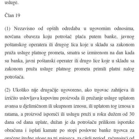
usluge.
Član 19
(1) Nezavisno od opštih odredaba u ugovornim odnosima,
novčana obaveza koju potrošač plaća putem banke, javnog
poštanskog operatera ili drugog lica koje u skladu sa zakonom
pruža usluge platnog prometa, smatra se izmirenom na dan kada
su banka, javni poštanski operater ili drugo lice koje u skladu sa
zakonom pruža usluge platnog prometa primili platni nalog
potrošača.
(2) Ukoliko nije drugačije ugovoreno, ako trgovac zahtijeva ili
izričito uslovljava kupovinu proizvoda ili pružanje usluge uplatom
avansa u djelimičnom ili ukupnom iznosu, ili uplatom tog iznosa u
ratama, a proizvod isporuči ili uslugu pruži u roku dužem od 30
dana od dana uplate, dužan je da potrošaču prilikom isporuke
obračuna i isplati kamate po stopi poslovne banke trgovca za
oročene štedne uloge na tri mjeseca, za cijeli period, računajući od