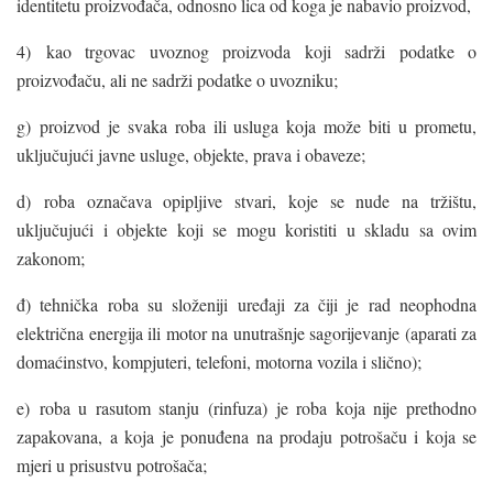
identitetu proizvođača, odnosno lica od koga je nabavio proizvod,
4) kao trgovac uvoznog proizvoda koji sadrži podatke o
proizvođaču, ali ne sadrži podatke o uvozniku;
g) proizvod je svaka roba ili usluga koja može biti u prometu,
uključujući javne usluge, objekte, prava i obaveze;
d) roba označava opipljive stvari, koje se nude na tržištu,
uključujući i objekte koji se mogu koristiti u skladu sa ovim
zakonom;
đ) tehnička roba su složeniji uređaji za čiji je rad neophodna
električna energija ili motor na unutrašnje sagorijevanje (aparati za
domaćinstvo, kompjuteri, telefoni, motorna vozila i slično);
e) roba u rasutom stanju (rinfuza) je roba koja nije prethodno
zapakovana, a koja je ponuđena na prodaju potrošaču i koja se
mjeri u prisustvu potrošača;