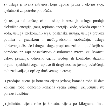
ž) usluga je svaka aktivnost koju trgovac pruža u okviru svoje
djelatnosti za potrebe potrošača;
z) usluga od opšteg ekonomskog interesa je usluga prodaje
električne energije, gasa, toplotne energije, vode, odvoda otpadnih
voda, usluga telekomunikacija, poštanska usluga, usluga prevoza
putnika u gradskom i međugradskom saobraćaju, usluga
održavanja čistoće i druge usluge propisane zakonom, od kojih se
određene pružaju posredstvom distributivne mreže, čiji kvalitet,
uslove pružanja, odnosno cijenu uređuje ili kontroliše državni
organ, republički organ uprave ili drugi nosilac javnog ovlašćenja
radi zadovoljenja opšteg društvenog interesa;
i) prodajna cijena je konačna cijena jednog komada robe ili date
količine robe, odnosno konačna cijena usluge, uključujući sve
poreze i dažbine;
j) jedinična cijena robe je konačna cijena po kilogramu, litru,