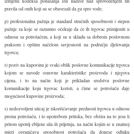
izmjenu kodeksa ponašanja i/ili nadzor nad sprovođenjem tih
pravila od onih koji su se obavezali da ga spro vode;
p) profesionalna pažnja je standard stručnih sposobnosti i stepen
pažnje za koje se razumno očekuje da će ih trgovac primijeniti u
odnosu sa potrošačem, a koji su u skladu sa dobrom poslovnom
praksom i opštim načelom savjesnosti na području djelovanja
trgovca;
r) poziv na kupovinu je svaki oblik poslovne komunikacije trgovca
kojom se navode osnovne karakteristike proizvoda i njegova
cijena, i to na način koji je prikladan sredstvu poslovne
komunikacije koju trgovac koristi, a čime se potrošaču daje
mogućnost kupovine proizvoda;
s) nedozvoljeni uticaj je iskorišćavanje prednosti trgovca u odnosu
prema potrošaču, i to upotrebom pritiska, bez obzira na to jesu li
pritom upotrij ebljene sila ili prijetnja, na način kojim se u znatnoj
mjeri ograničava sposobnost potrošača da donese odluku