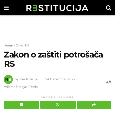
Home
Zakon KS
Zakon o zaštiti potrošača
RS
by
Restitucija
24 Decembra, 2022
A
A
Vrijeme čitanja: 40 min
ADVERTISEMENT