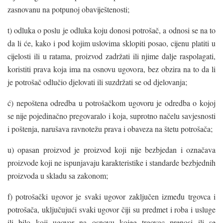
zasnovanu na potpunoj obaviještenosti;
t) odluka o poslu je odluka koju donosi potrošač, a odnosi se na to
da li će, kako i pod kojim uslovima sklopiti posao, cijenu platiti u
cijelosti ili u ratama, proizvod zadržati ili njime dalje raspolagati,
koristiti prava koja ima na osnovu ugovora, bez obzira na to da li
je potrošač odlučio djelovati ili suzdržati se od djelovanja;
ć) nepoštena odredba u potrošačkom ugovoru je odredba o kojoj
se nije pojedinačno pregovaralo i koja, suprotno načelu savjesnosti
i poštenja, narušava ravnotežu prava i obaveza na štetu potrošača;
u) opasan proizvod je proizvod koji nije bezbjedan i označava
proizvode koji ne ispunjavaju karakteristike i standarde bezbjednih
proizvoda u skladu sa zakonom;
f) potrošački ugovor je svaki ugovor zaključen između trgovca i
potrošača, uključujući svaki ugovor čiji su predmet i roba i usluge
ili bilo koji ugovor na osnovu kojeg trgovac prenosi ili se