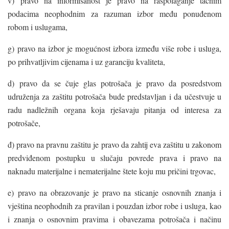
v) pravo na informisanost je pravo na raspolaganje tačnim
podacima neophodnim za razuman izbor među ponuđenom
robom i uslugama,
g) pravo na izbor je mogućnost izbora između više robe i usluga,
po prihvatljivim cijenama i uz garanciju kvaliteta,
d) pravo da se čuje glas potrošača je pravo da posredstvom
udruženja za zaštitu potrošača bude predstavljan i da učestvuje u
radu nadležnih organa koja rješavaju pitanja od interesa za
potrošače,
đ) pravo na pravnu zaštitu je pravo da zahtij eva zaštitu u zakonom
predviđenom postupku u slučaju povrede prava i pravo na
naknadu materijalne i nematerijalne štete koju mu pričini trgovac,
e) pravo na obrazovanje je pravo na sticanje osnovnih znanja i
vještina neophodnih za pravilan i pouzdan izbor robe i usluga, kao
i znanja o osnovnim pravima i obavezama potrošača i načinu