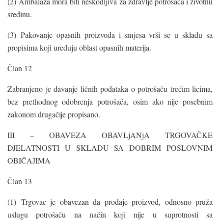
(2) Ambalaža mora biti neškodljiva za zdravlje potrošača i životnu
sredinu.
(3) Pakovanje opasnih proizvoda i smjesa vrši se u skladu sa
propisima koji uređuju oblast opasnih materija.
Član 12
Zabranjeno je davanje ličnih podataka o potrošaču trećim licima,
bez prethodnog odobrenja potrošača, osim ako nije posebnim
zakonom drugačije propisano.
III – OBAVEZA OBAVLjANjA TRGOVAČKE
DJELATNOSTI U SKLADU SA DOBRIM POSLOVNIM
OBIČAJIMA
Član 13
(1) Trgovac je obavezan da prodaje proizvod, odnosno pruža
uslugu potrošaču na način koji nije u suprotnosti sa