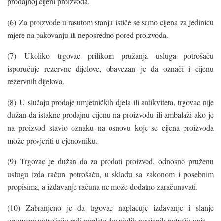
prodajnoj cijeni proizvoda.
(6) Za proizvode u rasutom stanju ističe se samo cijena za jedinicu
mjere na pakovanju ili neposredno pored proizvoda.
(7) Ukoliko trgovac prilikom pružanja usluga potrošaču
isporučuje rezervne dijelove, obavezan je da označi i cijenu
rezervnih dijelova.
(8) U slučaju prodaje umjetničkih djela ili antikviteta, trgovac nije
dužan da istakne prodajnu cijenu na proizvodu ili ambalaži ako je
na proizvod stavio oznaku na osnovu koje se cijena proizvoda
može provjeriti u cjenovniku.
(9) Trgovac je dužan da za prodati proizvod, odnosno pruženu
uslugu izda račun potrošaču, u skladu sa zakonom i posebnim
propisima, a izdavanje računa ne može dodatno zaračunavati.
(10) Zabranjeno je da trgovac naplaćuje izdavanje i slanje
opomena potrošaču radi naplate dospjelih novčanih potraživanja.