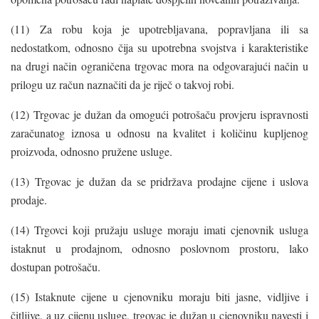
(11) Za robu koja je upotrebljavana, popravljana ili sa
nedostatkom, odnosno čija su upotrebna svojstva i karakteristike
na drugi način ograničena trgovac mora na odgovarajući način u
prilogu uz račun naznačiti da je riječ o takvoj robi.
(12) Trgovac je dužan da omogući potrošaču provjeru ispravnosti
zaračunatog iznosa u odnosu na kvalitet i količinu kupljenog
proizvoda, odnosno pružene usluge.
(13) Trgovac je dužan da se pridržava prodajne cijene i uslova
prodaje.
(14) Trgovci koji pružaju usluge moraju imati cjenovnik usluga
istaknut u prodajnom, odnosno poslovnom prostoru, lako
dostupan potrošaču.
(15) Istaknute cijene u cjenovniku moraju biti jasne, vidljive i
čitljive, a uz cijenu usluge, trgovac je dužan u cjenovniku navesti i