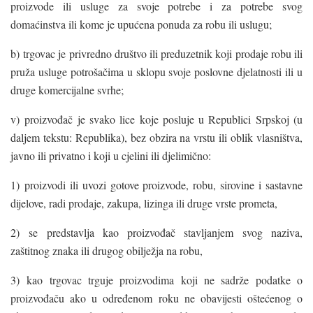
proizvode ili usluge za svoje potrebe i za potrebe svog
domaćinstva ili kome je upućena ponuda za robu ili uslugu;
b) trgovac je privredno društvo ili preduzetnik koji prodaje robu ili
pruža usluge potrošačima u sklopu svoje poslovne djelatnosti ili u
druge komercijalne svrhe;
v) proizvođač je svako lice koje posluje u Republici Srpskoj (u
daljem tekstu: Republika), bez obzira na vrstu ili oblik vlasništva,
javno ili privatno i koji u cjelini ili djelimično:
1) proizvodi ili uvozi gotove proizvode, robu, sirovine i sastavne
dijelove, radi prodaje, zakupa, lizinga ili druge vrste prometa,
2) se predstavlja kao proizvođač stavljanjem svog naziva,
zaštitnog znaka ili drugog obilježja na robu,
3) kao trgovac trguje proizvodima koji ne sadrže podatke o
proizvođaču ako u određenom roku ne obavijesti oštećenog o