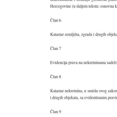
Hercegovine (u daljem tekstu: osnovna ka
Član 6
Katastar zemljišta, zgrada i drugih obje
Član 7
Evidencija prava na nekretninama sadrž
Član 8
Katastar nekretnina, u smislu ovog zakon
i drugih objekata, sa evidentiranim prav
Član 9