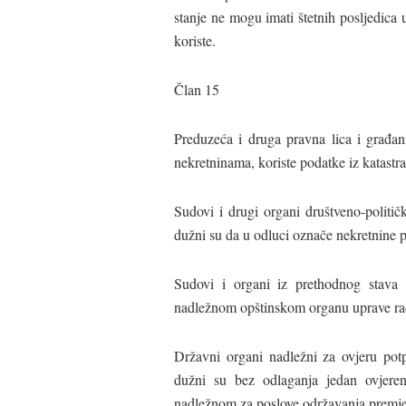
stanje ne mogu imati štetnih posljedica
koriste.
Član 15
Preduzeća i druga pravna lica i građa
nekretninama, koriste podatke iz katastra
Sudovi i drugi organi društveno-politi
dužni su da u odluci označe nekretnine 
Sudovi i organi iz prethodnog stava 
nadležnom opštinskom organu uprave radi
Državni organi nadležni za ovjeru pot
dužni su bez odlaganja jedan ovjeren
nadležnom za poslove održavanja premjer