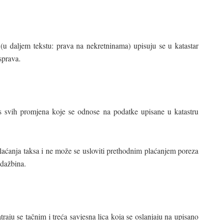
(u daljem tekstu: prava na nekretninama) upisuju se u katastar
sprava.
s svih promjena koje se odnose na podatke upisane u katastru
laćanja taksa i ne može se usloviti prethodnim plaćanjem poreza
 dažbina.
raju se tačnim i treća savjesna lica koja se oslanjaju na upisano