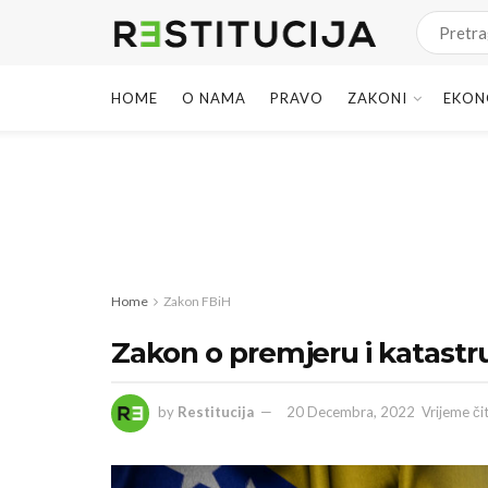
HOME
O NAMA
PRAVO
ZAKONI
EKON
Home
Zakon FBiH
Zakon o premjeru i katastr
by
Restitucija
20 Decembra, 2022
Vrijeme či