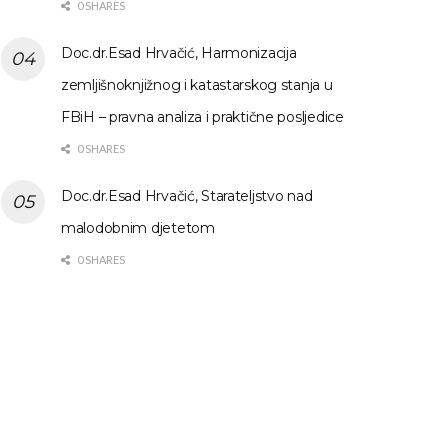
0 SHARES
Doc.dr.Esad Hrvačić, Harmonizacija
zemljišnoknjižnog i katastarskog stanja u
FBiH – pravna analiza i praktične posljedice
0 SHARES
Doc.dr.Esad Hrvačić, Starateljstvo nad
malodobnim djetetom
0 SHARES