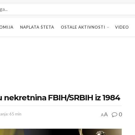
OMIJA
NAPLATA ŠTETA
OSTALE AKTIVNOSTI
VIDEO
u nekretnina FBIH/SRBIH iz 1984
0
A
tanja: 65 min
A