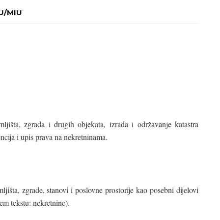
IU/MIU
išta, zgrada i drugih objekata, izrada i održavanje katastra
encija i upis prava na nekretninama.
išta, zgrade, stanovi i poslovne prostorije kao posebni dijelovi
jem tekstu: nekretnine).