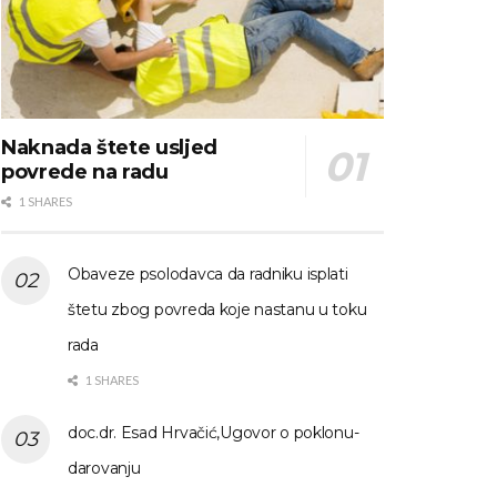
Naknada štete usljed
povrede na radu
1 SHARES
Obaveze psolodavca da radniku isplati
štetu zbog povreda koje nastanu u toku
rada
1 SHARES
doc.dr. Esad Hrvačić,Ugovor o poklonu-
darovanju