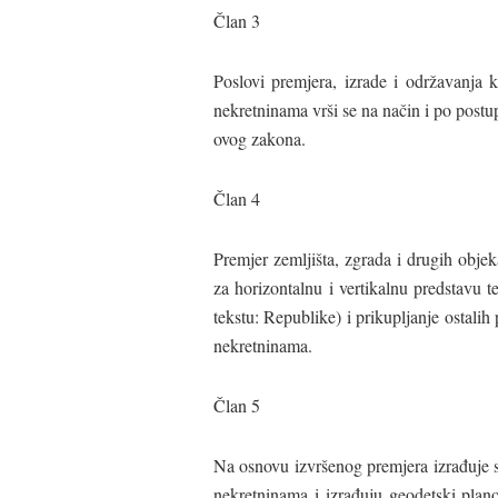
Član 3
Poslovi premjera, izrade i održavanja k
nekretninama vrši se na način i po pos
ovog zakona.
Član 4
Premjer zemljišta, zgrada i drugih objek
za horizontalnu i vertikalnu predstavu t
tekstu: Republike) i prikupljanje ostali
nekretninama.
Član 5
Na osnovu izvršenog premjera izrađuje se
nekretninama i izrađuju geodetski plano