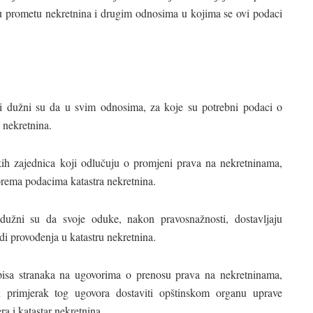
 u prometu nekretnina i drugim odnosima u kojima se ovi podaci
ni dužni su da u svim odnosima, za koje su potrebni podaci o
 nekretnina.
čkih zajednica koji odlučuju o promjeni prava na nekretninama,
prema podacima katastra nekretnina.
dužni su da svoje oduke, nakon pravosnažnosti, dostavljaju
 provođenja u katastru nekretnina.
pisa stranaka na ugovorima o prenosu prava na nekretninama,
 primjerak tog ugovora dostaviti opštinskom organu uprave
a i katastar nekretnina.