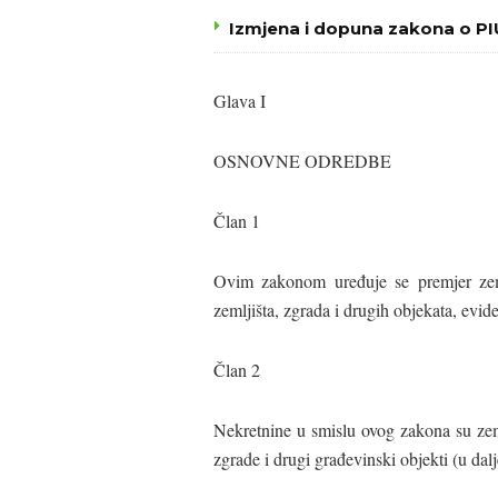
Izmjena i dopuna zakona o P
Glava I
OSNOVNE ODREDBE
Član 1
Ovim zakonom uređuje se premjer zemlj
zemljišta, zgrada i drugih objekata, evid
Član 2
Nekretnine u smislu ovog zakona su zemlj
zgrade i drugi građevinski objekti (u dal