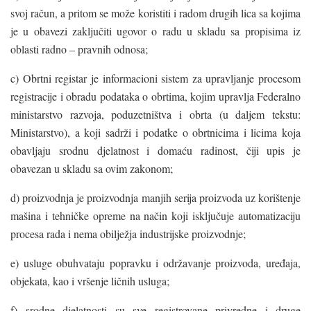
svoj račun, a pritom se može koristiti i radom drugih lica sa kojima
je u obavezi zaključiti ugovor o radu u skladu sa propisima iz
oblasti radno – pravnih odnosa;
c) Obrtni registar je informacioni sistem za upravljanje procesom
registracije i obradu podataka o obrtima, kojim upravlja Federalno
ministarstvo razvoja, poduzetništva i obrta (u daljem tekstu:
Ministarstvo), a koji sadrži i podatke o obrtnicima i licima koja
obavljaju srodnu djelatnost i domaću radinost, čiji upis je
obavezan u skladu sa ovim zakonom;
d) proizvodnja je proizvodnja manjih serija proizvoda uz korištenje
mašina i tehničke opreme na način koji isključuje automatizaciju
procesa rada i nema obilježja industrijske proizvodnje;
e) usluge obuhvataju popravku i održavanje proizvoda, uređaja,
objekata, kao i vršenje ličnih usluga;
f) srodne djelatnosti su sve registrovane privredne i druge