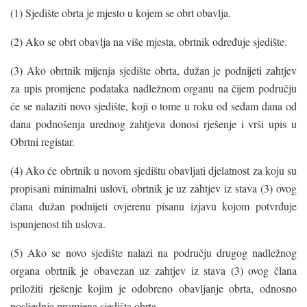
(1) Sjedište obrta je mjesto u kojem se obrt obavlja.
(2) Ako se obrt obavlja na više mjesta, obrtnik određuje sjedište.
(3) Ako obrtnik mijenja sjedište obrta, dužan je podnijeti zahtjev
za upis promjene podataka nadležnom organu na čijem području
će se nalaziti novo sjedište, koji o tome u roku od sedam dana od
dana podnošenja urednog zahtjeva donosi rješenje i vrši upis u
Obrtni registar.
(4) Ako će obrtnik u novom sjedištu obavljati djelatnost za koju su
propisani minimalni uslovi, obrtnik je uz zahtjev iz stava (3) ovog
člana dužan podnijeti ovjerenu pisanu izjavu kojom potvrđuje
ispunjenost tih uslova.
(5) Ako se novo sjedište nalazi na području drugog nadležnog
organa obrtnik je obavezan uz zahtjev iz stava (3) ovog člana
priložiti rješenje kojim je odobreno obavljanje obrta, odnosno
posljednja promjena sjedišta obrta.