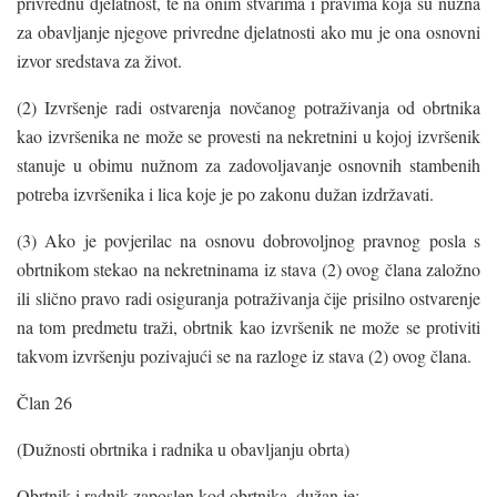
privrednu djelatnost, te na onim stvarima i pravima koja su nužna
za obavljanje njegove privredne djelatnosti ako mu je ona osnovni
izvor sredstava za život.
(2) Izvršenje radi ostvarenja novčanog potraživanja od obrtnika
kao izvršenika ne može se provesti na nekretnini u kojoj izvršenik
stanuje u obimu nužnom za zadovoljavanje osnovnih stambenih
potreba izvršenika i lica koje je po zakonu dužan izdržavati.
(3) Ako je povjerilac na osnovu dobrovoljnog pravnog posla s
obrtnikom stekao na nekretninama iz stava (2) ovog člana založno
ili slično pravo radi osiguranja potraživanja čije prisilno ostvarenje
na tom predmetu traži, obrtnik kao izvršenik ne može se protiviti
takvom izvršenju pozivajući se na razloge iz stava (2) ovog člana.
Član 26
(Dužnosti obrtnika i radnika u obavljanju obrta)
Obrtnik i radnik zaposlen kod obrtnika, dužan je: