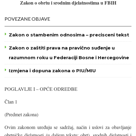
Zakon o obrtu i srodnim djelatnostima u FBIH
POVEZANE OBJAVE
Zakon o stambenim odnosima – precisceni tekst
Zakon o zaštiti prava na pravično suđenje u
razumnom roku u Federaciji Bosne i Hercegovine
Izmjena i dopuna zakona o PIU/MIU
POGLAVLJE I – OPĆE ODREDBE
Član 1
(Predmet zakona)
Ovim zakonom uređuju se sadržaj, način i uslovi za obavljanje
obrtničke djelatnosti (u daljem tekstu: obrt), srodnih djelatnosti i