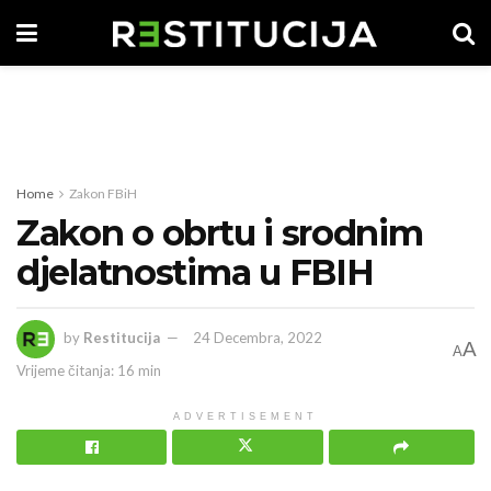
Home
Zakon FBiH
Zakon o obrtu i srodnim
djelatnostima u FBIH
by
Restitucija
24 Decembra, 2022
A
A
Vrijeme čitanja: 16 min
ADVERTISEMENT